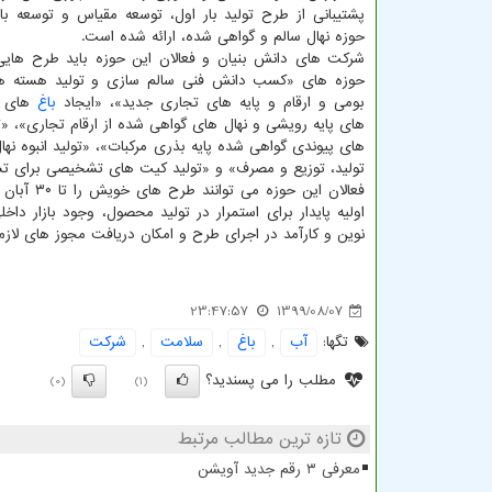
پشتیبانی از طرح تولید بار اول، توسعه مقیاس و توسعه با
حوزه نهال سالم و گواهی شده، ارائه شده است.
شرکت های دانش بنیان و فعالان این حوزه باید طرح های
حوزه های «کسب دانش فنی سالم سازی و تولید هسته های
بومی و ارقام و پایه های تجاری جدید»، «ایجاد
باغ
های ال
های پایه رویشی و نهال های گواهی شده از ارقام تجاری»، «تول
های پیوندی گواهی شده پایه بذری مرکبات»، «تولید انبوه نه
تولید، توزیع و مصرف» و «تولید کیت های تشخیصی برای تس
فعالان ای
اولیه پایدار برای استمرار در تولید محصول، وجود بازار 
نوین و کارآمد در اجرای طرح و امکان دریافت مجوز های لازم به آدرس پست الکترونیکی r
23:47:57
1399/08/07
تگها:
آب
,
باغ
,
سلامت
,
شركت
مطلب را می پسندید؟
(0)
(1)
تازه ترین مطالب مرتبط
معرفی ۳ رقم جدید آویشن