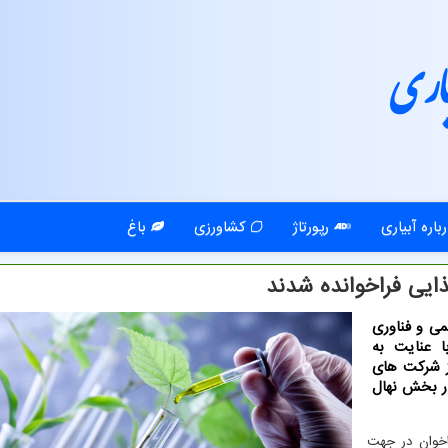
اری
باره آبیاری
رپورتاژ
کشاورزی
باغ
ذایی فراخوانده شدند
می و فناوری
 عنایت به
از شركت های
در بخش نهال
اخوان در جهت