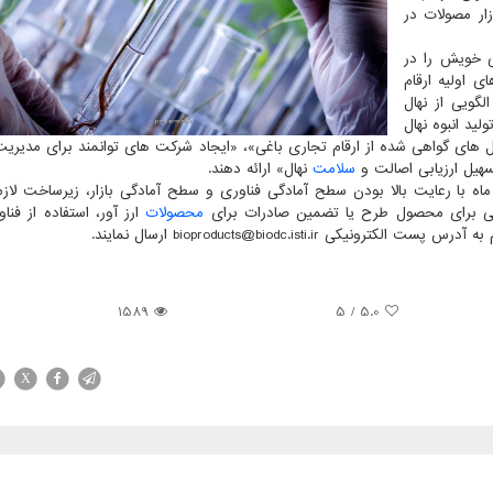
زار مصولات در
ی خویش را در
 اولیه ارقام
گویی از نهال
ید انبوه نهال
ال های گواهی شده از ارقام تجاری باغی»، «ایجاد شرکت های توانمند برای مدیریت
هیل ارزیابی اصالت و
سلامت
نهال» ارائه دهند.
ن حوزه می توانند طرح های خویش را تا ۳۰ آبان ماه با رعایت بالا بودن سطح آمادگی فناوری و سطح آمادگی بازار، زیرساخت 
داخلی برای محصول طرح یا تضمین صادرات برای
محصولات
ارز آور، استفاده از فنا
bioproducts@biodc.isti.i ارسال نمایند.
1589
/ 5
5.0
X