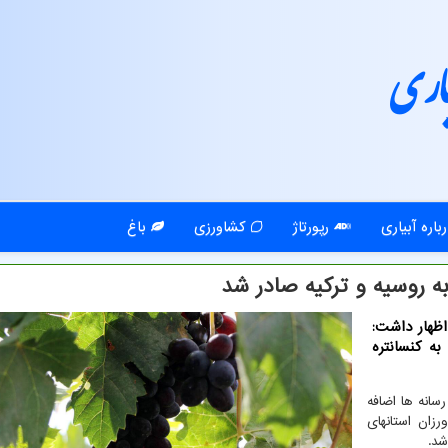
اری
باره آبیاری
رپورتاژ
کشاورزی
باغ
اظهار داشت:
به كنسانتره
رسانه ها اضافه
رزان استانهای
شد.