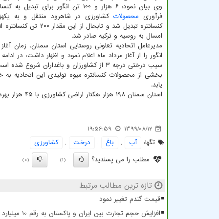
وی بیان نمود: ۶ هزار و ۱۰۰ تن انگور برای تبدیل 
فرآوری
محصولات
کنسانتره تبدیل شد و تابحال از این مق
امسال به روسیه و ترکیه صادر شد.
مدیرعامل اتحادیه تعاونی روستایی استان سمنان، زمان آغاز ت
انگور را از آغاز مرداد ماه اعلام نمود و اظهار داشت: در ادامه 
سیب درختی درجه ۳ از کشاورزان و باغداران شروع شده است که تا آخر آذرماه ادامه خواهد یافت.
بخشی از محصولات کنسانتره میوه تولیدی این اتحادیه به
یابد.
استان سمنان ۱۹۸ هزار هکتار اراضی کشاورزی با ۴۵ هزار بهره بردار در بخش های مختلف دارد.
19:56:59
1399/08/12
تگها:
آب
,
باغ
,
درخت
,
كشاورزی
مطلب را می پسندید؟
(0)
(1)
تازه ترین مطالب مرتبط
قیمت گندم تغییر نمود
افزایش حجم تجارت بین ایران و پاکستان به رقم 10 میلیارد دلار