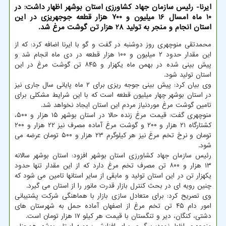
ایرنا- رئیس سازمان جهاد کشاورزی استان بوشهر اظهار داشت: در
10 ماه امسال 16 میلیون و 700 هزار قطعه جوجه‎ریزی در این
استان انجام و منجر به تولید 28 هزار تن گوشت مرغ شد.
محمدتقی منوچهری روز دوشنبه در گفت و گو با ایرنا اضافه کرد: که از
این مقدار حدود ۲ میلیون و ۱۰۰ هزار قطعه‎ در دی ماه انجام شد و
پیش بینی شده در بهمن ماه یکهزار و ۸۴۵ تن گوشت مرغ در این
استان تولید شود.
وی بیان کرد: پیش بینی جوجه ریزی برای ۲ ماه پایانی سال جاری نیز
در استان بوشهر چهار میلیون قطعه است که با این شرایط مشکلی برای
تامین گوشت مرغ موردنیاز مردم این استان ایجاد نخواهد شد.
منوچهری گفت: قیمت مرغ زنده حالا در استان بوشهر ۱۵ هزار و ۵۰۰،
کشتارگاه ۲۱ هزار و ۲۰۰ و گوشت مرغ آماده مصرف نیز ۲۲ هزار و ۲۰۰
تومان و نرخ تخم مرغ نیز هر کیلوگرم ۲۳ هزار و ۵۰۰ تومان عرضه می
شود.
رئیس سازمان جهاد کشاورزی استان بوشهر افزود: استان بوشهر سالانه
۱۳ هزار و ۸۰۰ تن مصرف تخم مرغ دارد که از این مقدار تنها حدود
یکهزار تن در این استان تولید و مابقی از سایر استانها تامین می شود که
چنین رویه ای در بحث کنترل بازار قدرت مانور را از استان می گیرد.
وی تصریح کرد: برای متعادل سازی بازار با هماهنگی شرکت پشتیبانی
امور دام ۴۵ تن تخم مرغ از اصفهان آماده حمل به شهرستان های
دشتی، کنگان، دیر و تنگستان با قیمت هر کیلو ۱۷ هزار تومان است.