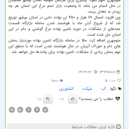
منوچهری اظهار نمود: پیگیری برای افزایش سهمیه استان بوشهر همچنان
در حال انجام می باشد تا وضعیت بازار تخم مرغ این استان هر چه
زودتر به تعادل برسد.
وی افزود: امسال ۷۷ هزار و ۴۵۰ تن نهاده‎ دامی در استان بوشهر توزیع
شد که از شروع آبان ماه با هوشمند شدن سامانه بازارگاه قسمت
عمده‎ای از مشکلات در حوزه تامین نهاده مرغ گوشتی و دام در این
استان حل شده است.
منوچهری اضافه کرد: حالا در سامانه بازارگاه تامین نهاده موردنیاز بخش
‏های دام و خوراک آبزیان در حال هوشمند شدن است که با تحقق این
مهم بخش زیادی از مشکلات تامین نهاده برای واحدها حل خواهد شد.
13:27:22
1399/11/07
1800
/ 5
0.0
تگها:
آب
,
شركت
,
كشاورزی
مطلب را می پسندید؟
(0)
(0)
X
تازه ترین مطالب مرتبط