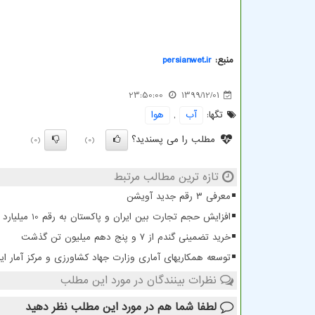
منبع:
persianwet.ir
23:50:00
1399/12/01
تگها:
آب
,
هوا
مطلب را می پسندید؟
(0)
(0)
تازه ترین مطالب مرتبط
معرفی ۳ رقم جدید آویشن
افزایش حجم تجارت بین ایران و پاکستان به رقم 10 میلیارد دلار
خرید تضمینی گندم از ۷ و پنج دهم میلیون تن گذشت
توسعه همکاریهای آماری وزارت جهاد کشاورزی و مرکز آمار ایر
نظرات بینندگان در مورد این مطلب
لطفا شما هم
در مورد این مطلب
نظر دهید