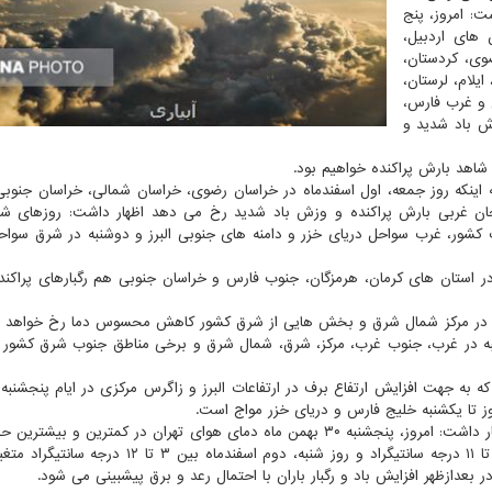
: امروز، پنج
ان های اردبیل،
وی، کردستان،
ایلام، لرستان،
ل و غرب فارس،
ش باد شدید و
شاهد بارش پراکنده خواهیم بود.
 اینکه روز جمعه، اول اسفندماه در خراسان رضوی، خراسان شمالی، خراسان جنوبی،
ایجان غربی بارش پراکنده و وزش باد شدید رخ می دهد اظهار داشت: روزهای شن
 کشور، غرب سواحل دریای خزر و دامنه های جنوبی البرز و دوشنبه در شرق سواح
در استان های کرمان، هرمزگان، جنوب فارس و خراسان جنوبی هم رگبارهای پراکنده
معه در مرکز شمال شرق و بخش هایی از شرق کشور کاهش محسوس دما رخ خواهد دا
 ۱۲ درجه خواهد بود. پنجشنبه در غرب، جنوب غرب، مرکز، شرق، شمال شرق و برخی مناطق جنوب شرق کش
ه به جهت افزایش ارتفاع برف در ارتفاعات البرز و زاگرس مرکزی در ایام پنجشنبه
وز تا یکشنبه خلیج فارس و دریای خزر مواج است.
ضیائیان وضعیت جوی پایتخت را هم پیش بینی نمود و اظهار داشت: امروز، پنجشنبه ۳۰ بهمن ماه دمای هوای تهران در کمترین و
بین ۱۰ تا ۱۵ درجه سانتیگراد، فردا جمعه، اول اسفند بین ۵ تا ۱۱ درجه سانتیگراد و روز شنبه، دوم اسفندما
ر بعدازظهر افزایش باد و رگبار باران با احتمال رعد و برق پیشبینی می شود.