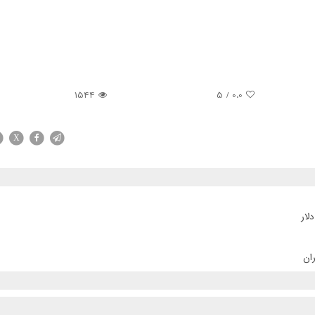
1544
/ 5
0.0
X
ان