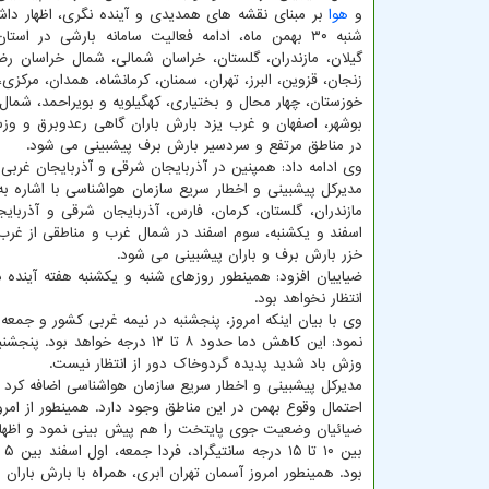
و
هوا
بر مبنای نقشه های همدیدی و آینده نگری، اظهار داشت
شنبه ۳۰ بهمن ماه، ادامه فعالیت سامانه بارشی در است
گیلان، مازندران، گلستان، خراسان شمالی، شمال خراسان رض
زنجان، قزوین، البرز، تهران، سمنان، کرمانشاه، همدان، مرکزی، 
خوزستان، چهار محال و بختیاری، کهگیلویه و بویراحمد، شما
بوشهر، اصفهان و غرب یزد بارش باران گاهی رعدوبرق و وز
در مناطق مرتفع و سردسیر بارش برف پیشبینی می شود.
وی ادامه داد: همپنین در آذربایجان شرقی و آذربایجان غربی 
مدیرکل پیشبینی و اخطار سریع سازمان هواشناسی با اشاره به
مازندران، گلستان، کرمان، فارس، آذربایجان شرقی و آذرب
اسفند و یکشنبه، سوم اسفند در شمال غرب و مناطقی از غرب
خزر بارش برف و باران پیشبینی می شود.
ضیاییان افزود: همینطور روزهای شنبه و یکشنبه هفته آینده 
انتظار نخواهد بود.
وی با بیان اینکه امروز، پنجشنبه در نیمه غربی کشور و ج
نمود: این کاهش دما حدود ۸ تا
وزش باد شدید پدیده گردوخاک دور از انتظار نیست.
مدیرکل پیشبینی و اخطار سریع سازمان هواشناسی اضافه کرد ک
احتمال وقوع بهمن در این مناطق وجود دارد. همینطور از امر
بود. همینطور امروز آسمان تهران ابری، همراه با بارش باران د