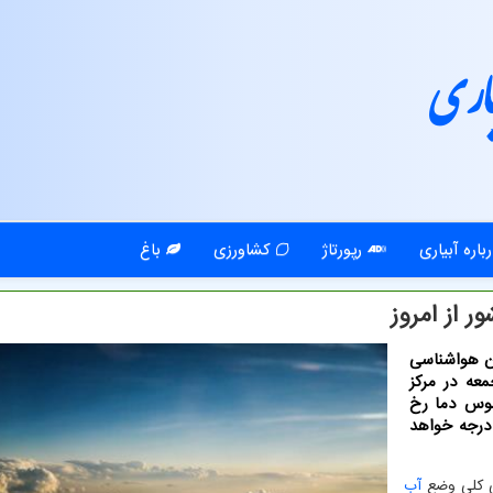
اری
باره آبیاری
رپورتاژ
کشاورزی
باغ
 از امروز
ان هواشناسی
معه در مرکز
وس دما رخ
د داد اظهار نمود: این کاهش دما حدود ۸ تا ۱۲ درجه خواهد
ی کلی وضع
آب