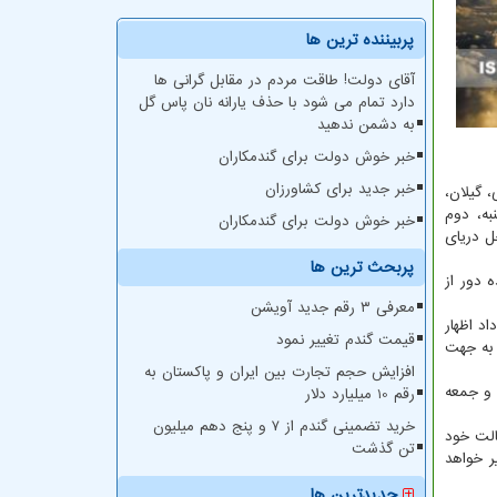
پربیننده ترین ها
آقای دولت! طاقت مردم در مقابل گرانی ها
دارد تمام می شود با حذف یارانه نان پاس گل
به دشمن ندهید
خبر خوش دولت برای گندمکاران
خبر جدید برای کشاورزان
 گیلان،
به، دوم
خبر خوش دولت برای گندمکاران
ل دریای
پربحث ترین ها
 دور از
معرفی ۳ رقم جدید آویشن
د اظهار
قیمت گندم تغییر نمود
ور به جهت
افزایش حجم تجارت بین ایران و پاکستان به
 و جمعه
رقم 10 میلیارد دلار
خرید تضمینی گندم از ۷ و پنج دهم میلیون
 بیشترین حالت خود
تن گذشت
ه بین ۳ تا ۱۲ درجه سانتیگراد متغیر خواهد
جدیدترین ها