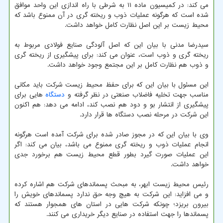
می کند: در کمیسیون ماده ۱۱ به شرطی با راه اندازی این واحد موافق
شده است که هرگونه عملیات ذوب و ریخته گری در آن ممنوع باشد که
محیط زیست بر این اصل نظارت کامل خواهد داشت.
سیدرضا مدنی با بیان این که اصل آلودگی صنایع فولادی مربوط به
ریخته گری و ذوب است، عنوان می کند: برای پیشگیری از ریخته گری
و ذوب هم نظارت کامل بر این مجتمع وجود خواهد داشت.
این مسئول با بیان این که برای حفظ محیط زیست شرکت باید مکانی
مناسب جهت تخلیه فاضلاب صنعتی در نظر گرفته و
دستگاه
هایی برای
پیشگیری از انتشار بو و دود هم نصب کند، ادامه می دهد: هم اکنون
این شرکت در مرحله نصب دستگاه ها قرار دارد.
وی با بیان این که در مجوز صادر شده برای شرکت آمده است هرگونه
انجام عملیات ذوب و ریخته گری ممنوع می باشد، بیان می کند: اگر
این عملیات صورت گیرد بطور قطع محیط زیست هم برخورد جدی
خواهد داشت.
رئیس محیط زیست ابهر، به مبحث پسماندهای شرکت هم اشاره کرده
و می افزاید: این شرکت به هیچ وجه حق ندارد پسماندهای خویش را
بیرون بریزد؛ چونکه شرکت هایی در استان های همجوار هستند که
پسماندها را جهت استفاده در صنایع دیگر خریداری می کنند.