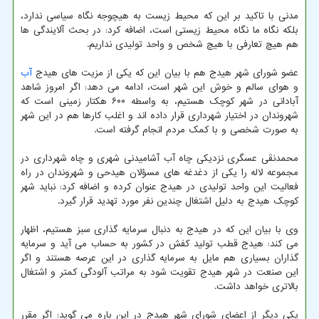
مدنی با تاکید بر این که محیط زیست به هیچوجه نگاه سیاسی ندارد،
بلکه نگاه ما نگاه محیط زیستی است، اضافه کرد: در بحث آلایندگی ها
هم هیچ تعارفی با هیچ شخص و واحد تولیدی نداریم.
عضو شورای شهر هیدج هم با بیان این که یکی از مزیت های هیدج
آب
و هوای سالم و خوش این شهر است، ادامه می دهد: اگر امروز شاهد
آبادانی در شهر کوچک هستیم، به واسطه ۶۰۰ هکتار زمینی است که
شهروندان در اختیار شهرداری قرار داده اند و اغلب کارها هم در این شهر
به صورت شخصی و با کمک مردم انجام گرفته است.
محمدنقی عسگری نزدیکی چاه آب آشامیدنی شهری و چاه شهرداری در
مجموعه لاله را یکی از دغدغه های مسؤلان هیدحی و شهروندان در راه
فعالیت این واحد تولیدی در هیدج عنوان کرده و اضافه کرد: نباید شهر
کوچک هیدج به دلیل اشتغال چندین نفر مورد تهدید قرار گیرد.
وی با بیان این که در هیدج به دنبال سرمایه گذاری سبز هستیم، اظهار
می کند: هیدج قطب تولید کفش در کشور به حساب می آید و سرمایه
گذاران بسیاری هم مایل به سرمایه گذاری در این عرصه هستند و اگر
این صنعت در شهر هیدج تقویت شود به مراتب آلودگی کمتر و اشتغال
بالاتری خواهد داشت.
یکی دیگر از اعضای شورای شهر هیدج در این باره می گوید: اگر مقرر