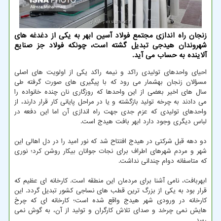
زنجان راه اندازی مجتمع فولاد آسین ابهر به یكی از دغدغه های
شهروندان هیدجی تبدیل گشته است، چونكه فولاد جز صنایع
آلاینده به حساب می آید.
احیای واحدهای تولیدی راکد و نیمه راکد یکی از اولویت های اصلی
مسؤلان زنجان بهشمار می رود که با پیگیری های صورت گرفته طی
سال های اخیر بعضی از این واحدها که روزگاری نان چنده خانواده را
می دادند به چرخه تولید بازگشته و یا در مراحل پایانی کار قرار دارند، از
واحدهای تولیدی که عزم جدی جهت راه اندازی آن اما این دفعه در
لباس دیگری وجود دارد ابهر بافت هیدج است.
دو دهه قبل شرکتی در هیدج افتتاح شد که نور امید را در دل اهالی این
شهر و مردم شهرهای اطراف برای نجات جوانان بیکار روشن کرد؛ نوری
که متاسفانه دوام چندانی نداشت.
ابهربافت، نامی آشنا برای مردمان این منطقه است. کارخانه ای عظیم که
قرار بود به یکی از بزرگ ترین قطب های نساجی کشور تبدیل گردد. این
کارخانه در ورودی شهر هیدج واقع شده است؛ کارخانه ای که چرخ
هایش نمی چرخد و صدای تلاش کارگران و تولید از آن، به گوش نمی
رسد.