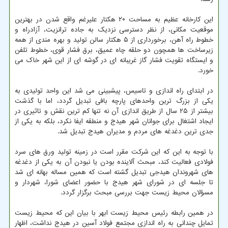
این کارخانه عظیم به مساحت ۲۰ هکتار علیرغم واقع شدن در بهترین
موقعیت مکانی، از نظر دسترسی نزدیک به جاده ترانزیت، آزادراه و
خطوط راه آهن، برخورداری از ۵ هکتار سالن تولید و بهره مندی از همه
زیرساخت ها همچون دو حلقه چاه عمیق، برق فشار قوی، خطوط تلفن
و ایستگاه تقویت فشار گاز غریبانه ای در گوشه ای از این شهر خاک می
خورد.
در ابتدای راه اندازی و تاسیس، پیشبینی می شد این واحد تولیدی به
یکی از بزرگ ترین واحدهای پارچه بافی تبدیل گردد، اما با گذشت
بیشتر از ۲۵ سال از طریق اندازی آن نه تنها کم ترین نقش و تاثیری در
ایجاد اشتغال برای جوانان شهر هیدج و منطقه ایفا نکرد، بلکه به یکی از
جدی ترین دغدغه های مردم و مدیران هیدج تبدیل شد.
با توجه به این که این شرکت مقرر است در زمینه تولید ورق های سرد
فولادی فعالیت کند، مبحث آلاینده بودن یا نبودن آن به یکی از دغدغه
های شهروندان هیدجی تبدیل گشته است که همین مساله بهانه ای شد
تا جلسه ای در شورای شهر هیدج با حضور اعضای شورا، شهردار و
مسؤلان محیط زیست جهت بررسی مبحث برگزار گردد.
در همین رابطه رئیس محیط زیست ابهر با بیان این که محیط زیست
تمایل چندانی به راه اندازی مجتمع فولاد آسین در هیدج نداشت، اظهار