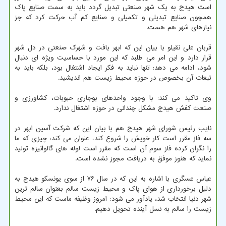
است هیدج به یک شهر صنعتی تبدیل گردد باید به سمت صنایع پاک
همچون صنایع تبدیلی و تکمیلی و صنایع کم آب حرکت کرد که جز
نیازهای شهر هم هست.
قربان علی نقیلو با بیان این که ابهر بافت و شهرک صنعتی در دل شهر
قرار دارد و این امر می طلبد که این مورد با حساسیت ویژه ای دنبال
شود، ادامه می دهد: تنها نباید به فکر ایجاد اشتغال بود، بلکه باید به
تبعات آن بخصوص در حوزه محیط زیست هم اندیشید.
وی تاکید می کند: با وجود واحدهای بوجاری حبوبات، کشاورزی و
صنعت کفش هیدج مشکل چندانی در حوزه اشتغال ندارد.
نایب رئیس شورای شهر هیدج هم با بیان این که شرکت آسین ابهر در
سه فاز مقرر است کار خویش را شروع کند، عنوان می کند: چیزی که ما
را نگران کرده فاز سوم آن است که مقرر است لوله های گالوانیزه تولید
نماید که هنوز موفق به دریافت مجوز نشده است.
عباس عسگری با اشاره به این که در سال ۷۶ از سوی یونسکو هیدج به
دلیل برخورداری از هوای پاک و محیط زیست سالم بعنوان سالم ترین
شهر دنیا انتخاب شد، یادآور می شود: امروز وظیفه ماست که این محیط
زیست را سالم به نسل آینده تحویل دهیم.