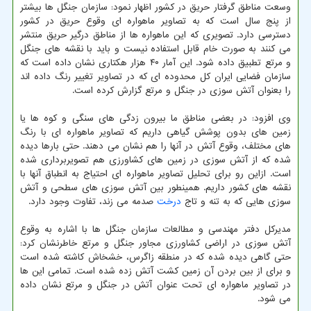
وسعت مناطق گرفتار حریق در کشور اظهار نمود: سازمان جنگل ها بیشتر
از پنج سال است که به تصاویر ماهواره ای وقوع حریق در کشور
دسترسی دارد. تصویری که این ماهواره ها از مناطق درگیر حریق منتشر
می کنند به صورت خام قابل استفاده نیست و باید با نقشه های جنگل
و مرتع تطبیق داده شود. این آمار ۴۰ هزار هکتاری نشان داده است که
سازمان فضایی ایران کل محدوده ای که در تصاویر تغییر رنگ داده اند
را بعنوان آتش سوزی در جنگل و مرتع گزارش کرده است.
وی افزود: در بعضی مناطق ما بیرون زدگی های سنگی و کوه ها یا
زمین های بدون پوشش گیاهی داریم که تصاویر ماهواره ای با رنگ
های مختلف، وقوع آتش در آنها را هم نشان می دهند. حتی بارها دیده
شده که از آتش سوزی در زمین های کشاورزی هم تصویربرداری شده
است. ازاین رو برای تحلیل تصاویر ماهواره ای احتیاج به انطباق آنها با
نقشه های کشور داریم. همینطور بین آتش سوزی های سطحی و آتش
سوزی هایی که به تنه و تاج
درخت
صدمه می زند، تفاوت وجود دارد.
مدیرکل دفتر مهندسی و مطالعات سازمان جنگل ها با اشاره به وقوع
آتش سوزی در اراضی کشاورزی مجاور جنگل و مرتع خاطرنشان کرد:
حتی گاهی دیده شده که در منطقه زاگرس، خشخاش کاشته شده است
و برای از بین بردن آن زمین کشت آتش زده شده است. تمامی این ها
در تصاویر ماهواره ای تحت عنوان آتش در جنگل و مرتع نشان داده
می شود.