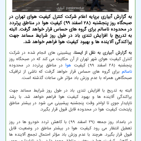
به گزارش آبیاری برپایه اعلام شرکت کنترل کیفیت هوای تهران در
صبحگاه روز پنجشنبه (۲۸ اسفند ۹۹) کیفیت هوا در مناطق پرتردد
در محدوده ناسالم برای گروه های حساس قرار خواهد گرفت. البته
به تدریج با افزایش تندی باد در طول روز شرایط مساعد جهت
پراکندگی آلاینده ها و بهبود کیفیت هوا فراهم خواهد شد.
به گزارش آبیاری به نقل از ایسنا،
پیشبینی های انجام شده در شرکت
کنترل کیفیت هوای شهر تهران از آن حکایت می کند که در صبحگاه روز
پنجشنبه (۲۸ اسفند ۹۹) کیفیت
هوا
در مناطق پرتردد در محدوده
ناسالم
برای گروه های حساس قرار خواهد گرفت که ناشی از ترافیک
صبحگاهی همراه با عدم وزش باد مؤثر طی ساعات گذشته است.
البته به تدریج با افزایش تندی باد در طول روز شرایط مساعد جهت
پراکندگی آلاینده ها و بهبود کیفیت هوا فراهم خواهد شد. با رشد
ناپایدار جوی تا اواخر وقت پنجشنبه پیشبینی می شود در بیشتر مناطق
پایتخت کیفیت هوا در محدوده قابل قبول قرار بگیرد.
در بامداد روز جمعه (۲۹ اسفند ۹۹) با کاهش تردد خودرو ها در روز
تعطیل انتظار می رود کیفیت هوا در بیشتر مناطق در وضعیت قابل
قبول قرار بگیرد. هرچند با عدم وزش باد مؤثر احتمال تجمع آلاینده ها
و کاهش کیفیت هوا در بعضی مناطق وجود دارد. رشد ناپایداری جوی