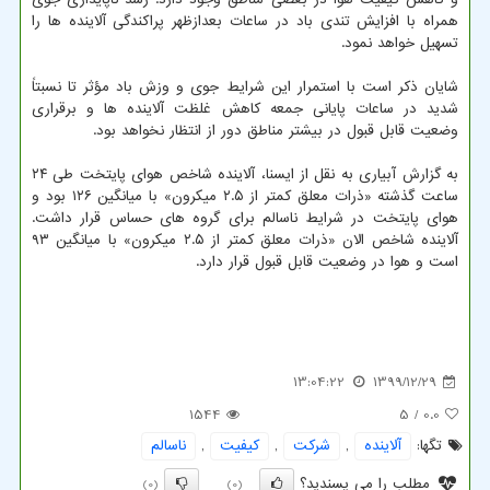
همراه با افزایش تندی باد در ساعات بعدازظهر پراکندگی آلاینده ها را
تسهیل خواهد نمود.
شایان ذکر است با استمرار این شرایط جوی و وزش باد مؤثر تا نسبتاً
شدید در ساعات پایانی جمعه کاهش غلظت آلاینده ها و برقراری
وضعیت قابل قبول در بیشتر مناطق دور از انتظار نخواهد بود.
به گزارش آبیاری به نقل از ایسنا، آلاینده شاخص هوای پایتخت طی ۲۴
ساعت گذشته «ذرات معلق کمتر از ۲.۵ میکرون» با میانگین ۱۲۶ بود و
هوای پایتخت در شرایط ناسالم برای گروه های حساس قرار داشت.
آلاینده شاخص الان «ذرات معلق کمتر از ۲.۵ میکرون» با میانگین ۹۳
است و هوا در وضعیت قابل قبول قرار دارد.
13:04:22
1399/12/29
1544
/ 5
0.0
تگها:
آلاینده
,
شركت
,
كیفیت
,
ناسالم
مطلب را می پسندید؟
(0)
(0)