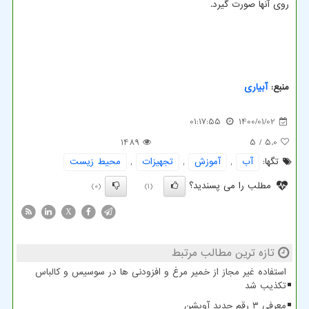
روی آنها صورت گیرد.
منبع:
آبیاری
01:17:55
1400/01/02
1489
/ 5
5.0
تگها:
آب
,
آموزش
,
تجهیزات
,
محیط زیست
مطلب را می پسندید؟
(0)
(1)
X
تازه ترین مطالب مرتبط
استفاده غیر مجاز از خمیر مرغ و افزودنی ها در سوسیس و کالباس
تکذیب شد
معرفی ۳ رقم جدید آویشن