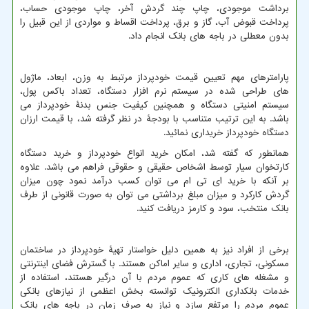
برداشت موجودی، چاپ چند گردش آخر، چاپ موجودی حساب،
پرداخت قبوض آب، گاز و برق، پرداخت اقساط و مواردی از این قبیل را
بدون معطلی در باجه های بانک انجام داد.
پارامترهای مهم تعیین قیمت خودپرداز مرتبط به وزن، ابعاد، ماژول
های طراحی شده در سیستم نرم افزار دستگاه، تعداد باکس پول،
سیستم امنیتی دستگاه و همچنین کیفیت جنس بدنۀ خودپرداز می
باشد. به این ترتیب متناسب با بودجۀ در نظر گرفته شد، با قیمت ارزان
دستگاه خودپرداز خریداری نمائید.
همانطور که گفته شد، امکان خرید انواع خودپرداز و خرید دستگاه
کارتخوان سیار توسط اشخاص حقیقی و حقوقی فراهم می باشد. علاوه
بر آنکه با خرید ای تی ام می توان کسب درآمد نمود چون میزان
گردش کارکرد و میزان مبلغ برداشتی می توان به صورت قانونی از طرف
بانک منتخب، سود و کارمز دریافت کنید.
برخی از افراد نیز به همین دلیل خواستار تهیۀ خودپرداز در ساختمان
مسکونی، تجاری، اداری و سایر اماکن هستند. با گسترش فضای اینترنتی
و مشغله های کاری که عموم مردم با آن درگیر هستند، استفاده از
خدمات بانکداری الکترونیک توانسته بخش اعظمی از نیازهای بانکی
عموم مردم را مرتفع سازد و نیاز به صرف زمان در باجه های بانک