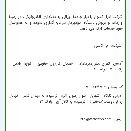
شرکت افرا اکسون با نیاز جامعۀ ایرانی به بانکداری الکترونیکی، در زمینۀ
واردات و فروش دستگاه خودپرداز سرمایه گذاری نموده و به هموطنان
خود خدمات ارائه می دهد.
شرکت افرا اکسون
آدرس: تهران .بلوارمیرداماد - خیابان کازرون جنوبی - کوچه رامین -
پلاک ۱۶ - واحد 2
کد پستی :1549743514
آدرس کارگاه : شهریار . بلوار رسول اکرم -نرسیده به میدان نماز - خیابان
رزاق دوست(درختی) - نرسیده به تالار آریا -پلاک 17
ایمیل:
info@afraexon.com