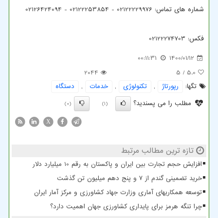
شماره های تماس: 02122229976 - 02122253854 - 02126424094
فکس: 02122274703
00:11:31
1400/01/12
2044
/ 5
5.0
تگها:
رپورتاژ
,
تكنولوژی
,
خدمات
,
دستگاه
مطلب را می پسندید؟
(0)
(1)
X
تازه ترین مطالب مرتبط
افزایش حجم تجارت بین ایران و پاکستان به رقم 10 میلیارد دلار
خرید تضمینی گندم از ۷ و پنج دهم میلیون تن گذشت
توسعه همکاریهای آماری وزارت جهاد کشاورزی و مرکز آمار ایران
چرا تنگه هرمز برای پایداری کشاورزی جهان اهمیت دارد؟