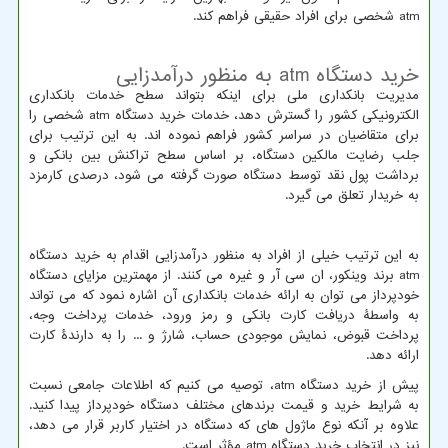
atm
شخصی برای افراد حقیقی فراهم کند.
خرید دستگاه
atm
به منظور درآمدزایی
مدیریت بانکداری ملی برای اینکه بتواند سطح خدمات بانکداری
الکترونیکی کشور را گسترش دهد، خدمات خرید دستگاه
atm
شخصی را
برای متقاضیان در سراسر کشور فراهم نموده اند. به این ترتیب برای
جلب رضایت مالکین دستگاه، بر اساس سطح تراکنش بین بانکی و
برداشت پول نقد توسط دستگاه صورت گرفته می شود، درصدی کارمزد
به خریدار تعلق می گیرد.
به این ترتیب خیلی از افراد به منظور درآمدزایی اقدام به خرید دستگاه
atm
برند وینکور، ان سی آر و غیره می کنند. از مهمترین مزایای دستگاه
خودپرداز می توان به ارائه خدمات بانکداری آن اشاره نمود که می تواند
به واسطۀ دریافت کارت بانکی و رمز ورود، خدمات پرداخت وجه،
پرداخت قبوض، نمایش موجودی حساب، شارژ و ... را به دارندۀ کارت
ارائه دهد.
پیش از خرید دستگاه
atm
، توصیه می کنیم که اطلاعات جامعی نسبت
به شرایط خرید و قیمت برندهای مختلف دستگاه خودپرداز پیدا کنید.
علاوه بر آنکه نوع ماژول های که دستگاه در اختیار کاربر قرار می دهد،
نیز در انتخاب خرید دستگاه
atm
مؤثر است.