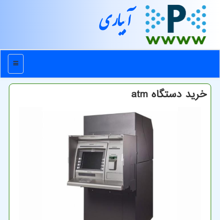
آبیاری
منو
خرید دستگاه atm