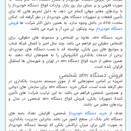
صورت قانونی و بر مبنای نیاز روز بازار، واردات انواع دستگاه خودپرداز را
با برندهای معتبر جهانی انجام می دهد. به دلیل تحریم هایی که برای
تأمین قطعات و تجهیزات دستگاه های خودپرداز در نظر گرفته اند، امکان
ساخت
ATM
در داخل وجود ندارد. به همین دلیل اکثر شرکت ها
فروش
دستگاه خودپرداز
برند وینکور، ان سی آر و غیره می باشند.
خرید دستگاه
atm
، علاوه بر اشخاص و مجموعه های حقوقی، برای
اشخاص حقیقی نیز فراهم می باشد. چند سال اخیر با اتصال شبکه شتاب
و سوئیچ های بین بانکی، توانسته اند با نصب دستگاه های خودپرداز،
برخی از خدمات بانکداری الکترونیکی را به هموطنان ارائه دهند. به
همین منظور از خرید انواع دستگاه
atm
در تهران و شهرستان ها استقبال
فراوان شده است.
فروش دستگاه
atm
شخصی
امروزه بر اساس مجوزهایی که از سوی سیستم مدیریت بانکداری در
نظر گرفته شده است، امکان خرید دستگاه
atm
برای سازمان های دولتی
و همچنین شخصی فراهم می باشد. به این ترتیب شرکت های تأمین
کنندۀ تجهیزات بانکی، فروش انواع دستگاه
atm
شخصی در مدل و
برندهای معتبر می باشند.
هدف از
خرید دستگاه خودپرداز
شخصی، افزایش تعداد باجه های
دستگاه عابر بانک در سطح کشور می باشد. بنابراین مدیریت بانکداری،
به صورت کلی برای میزان تراکنش بانکی که توسط دستگاه خودپرداز
شخصی صورت گرفته، به مالک دستگاه کارمزد تعلق می گیرد که درصد