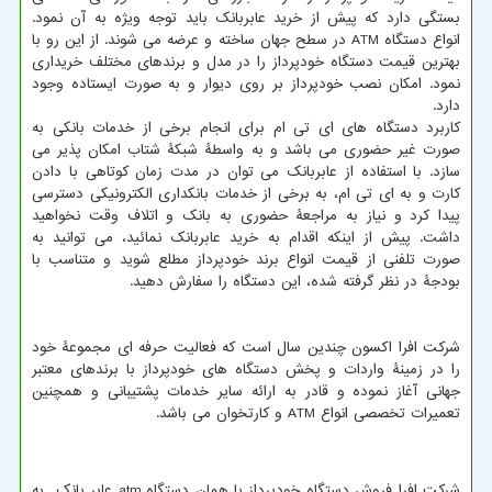
بستگی دارد که پیش از خرید عابربانک باید توجه ویژه به آن نمود.
انواع دستگاه
ATM
در سطح جهان ساخته و عرضه می شوند. از این رو با
بهترین قیمت دستگاه خودپرداز را در مدل و برندهای مختلف خریداری
نمود. امکان نصب خودپرداز بر روی دیوار و به صورت ایستاده وجود
دارد.
کاربرد دستگاه های ای تی ام برای انجام برخی از خدمات بانکی به
صورت غیر حضوری می باشد و به واسطۀ شبکۀ شتاب امکان پذیر می
سازد. با استفاده از عابربانک می توان در مدت زمان کوتاهی با دادن
کارت و به ای تی ام، به برخی از خدمات بانکداری الکترونیکی دسترسی
پیدا کرد و نیاز به مراجعۀ حضوری به بانک و اتلاف وقت نخواهید
داشت. پیش از اینکه اقدام به خرید عابربانک نمائید، می توانید به
صورت تلفنی از قیمت انواع برند خودپرداز مطلع شوید و متناسب با
بودجۀ در نظر گرفته شده، این دستگاه را سفارش دهید.
شرکت افرا اکسون چندین سال است که فعالیت حرفه ای مجموعۀ خود
را در زمینۀ واردات و پخش دستگاه های خودپرداز با برندهای معتبر
جهانی آغاز نموده و قادر به ارائه سایر خدمات پشتیبانی و همچنین
تعمیرات تخصصی انواع
ATM
و کارتخوان می باشد.
شرکت افرا فروش دستگاه خودپرداز یا همان دستگاه
atm
عابر بانک به