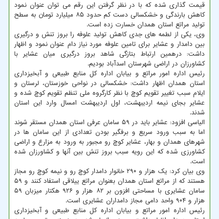
قیمت گذاری شده که با در نظر گرفتن این رقم می توان عنوان نمود
کاهش بارندگی و خشکسالی دست کم حدود ۸۵ میلیارد تومان به سطح
تولید مراتع استان همدان خسارت زده است.
وی، یکی از لطمه های جدی کاهش تولید علوفه را بروز تنش و درگیری
بین دامدار و عشایر برای تامین علوفه مورد نیاز دام عنوان نمود و اظهار
داشت: درهمین ارتباط بتازگی شاهد بروز درگیری میان عشایر با
کشاورزان در اراضی شهرستان اسدآباد بودیم.
رئیس اداره امور مراتع و بیابان اداره کل منابع طبیعی و آبخیزداری
استان همدان اظهار داشت: خشکسالی در نواحی خوزستان، لرستان و
ایلام سبب تغییر تقویم کوچ با نظر کارگروه ملی تنظم تقویم کوچ شده و
عشایر بجای نیمه اردیبهشت، اول اردیبهشت امسال وارد این استان
شدند.
الیاسی افزود: عشایر باید در ۵۹ سامان عرفی استان همدان مستقر شوند
اما به سبب ورود سریع و برفگیر بودن تعدادی از این سامان ها در
شهرهای همدان و بهار، عشایر کوچ رو مجبور به ورود به مزارع و اراضی
کشاورزی شده که این رویه سبب بروز تنش بین آنها و کشاورزان شده
است.
وی بیان کرد: یک هزار و ۲۹۰ خانوار دامدار کوچ رو و نیمه کوچ رو مجاز
هستند که از مراتع استان همدان بعنوان مراتع ییلاقی استفاد کنند و ۵۹
سامان عشایری با مساحتی افزون بر ۸۲ هزار و ۹۲۶ هکتار میزبان ۵۹
هزار و ۹۰۴ واحد دامی مجاز دامداران عشایری است.
رئیس اداره امور مراتع و بیابان اداره کل منابع طبیعی و آبخیزداری