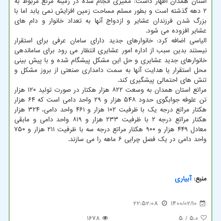
استان همدان اظهار داشت: ممیزی انجام شده در زمینه مرتع مربوط به
۲ دهه گذشته است و بطور مسلم مساحت زمین افزایش نمی یابد اما با
بزرگ شدن فرزندان عشایر و ازدواج آنها به تعداد خانوار و دام های
عشایر افزوده می شود.
الیاسی اضافه کرد: خانوارهای جدید دارای سامان عرفی برای استقرار
نیستند بدین سبب از اداره امور عشایری انتظار می رود برای ساماندهی
خانوارهای جدید عشایری و حل این مشکل پیشگام شده و با پیش بینی
محل استقرار یا هدایت آنها به سمت دامداری صنعتی از بروز مشکل و
تنش های احتمالی پیشگیری کند.
مراتع استان همدان به وسعت ۸۲۲ هزار هکتار در صورت تولید ۱۲۰ هزار
تن علوفه جوابگوی حدود ۵۴۸ هزار و ۲۹ واحد دامی است که ۶۴ هزار
هکتار مراتع درجه یک با ظرفیت ۱۰۲ هزار و ۴۶۱ واحد دامی، ۳۲۴ هزار
هکتار مراتع درجه ۲ با ظرفیت ۲۳۳ هزار و ۸۱۹ واحد دامی و مابقی
معادل ۴۴۹ هزار و ۹۰۰ هکتار مراتع درجه سه با ظرفیت ۲۱۱ هزار و ۷۵۰
واحد دامی در یک فصل چرایی ۶ ماهه را می سازند.
منبع:
آبیاری
22:52:08
1400/02/10
1678
/ 5
5.0