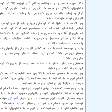
دکتر مریم حسینی روز دوشن
کشاورزان گیلانی در جمع خبرنگاران در رشت عنوان کرد: اگ
نوع و زمان مناسب برای کوددهی را رعایت نمایند، بطو
افزایش تولید خواهند داشت.
وی اضافه کرد: طبق استانداردهای جهانی باید از بذر گواهی
گواهی استاندارد شده است و همینطور کود استاندارد شده ا
که عاری از آفات و علف های هرز باشد که این امر باعث کاه
و افزایش میزان محصول و در نهایت شاهد افزایش میزان در
را به همراه خواهد داشت.
رئیس موسسه تحقیقات برنج کشور افزود: یکی از راههای کمک
بسیار مهم می باشد که در این راستا، بذرهای رقم محلی و 
های هرز باشند.
این بذر استفاده می نمایند.
وی به طرح بسیج همگام با کشاورز هم اشاره و تصریح کرد:
درصد در مزارع زیر پوشش این طرح هستیم.
رئیس موسسه تحقیقات برنج کشور بیان نمود: هدف انجام ای
به تولید بیشتر کشاورزان شود و بنابراین محوریت طرح را با کشاورزان آغاز و هم اینک
مریم حسینی افزود: این موسسه در این طرح،
آموزش
مهندسی
توسط مهندسین انجام می شود و بر مبنای تجزیه نمونه خاک، 