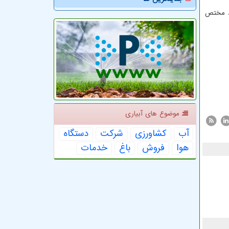
 از برنج کشور را به خود مختص
موضوع های آبیاری
آب
كشاورزی
شركت
دستگاه
هوا
فروش
باغ
خدمات