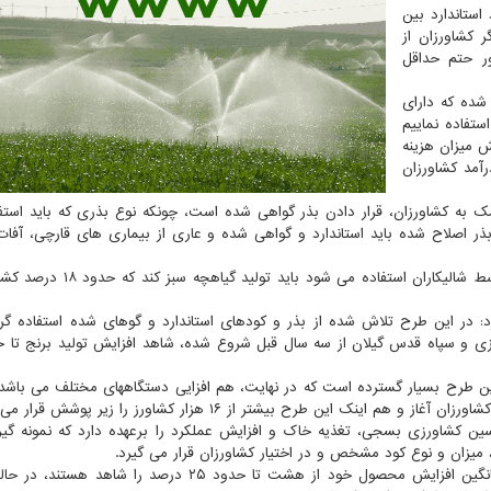
به هنگام آغاز توزیع ۷۵ تن کود استاندارد بین
ر کشاورزان از
ر حتم حداقل
 شده که دارای
ستفاده نماییم
ش میزان هزینه
آمد کشاورزان
 به کشاورزان، قرار دادن بذر گواهی شده است، چونکه نوع بذری که باید استفا
بذر اصلاح شده باید استاندارد و گواهی شده و عاری از بیماری های قارچی، آفا
حسینی همینطور عنوان کرد: حدود ۸۰ درصد از بذری که توسط شالیکاران استفاده م
 در این طرح تلاش شده از بذر و کودهای استاندارد و گوهای شده استفاده گرد
ن طرح بسیار گسترده است که در نهایت، هم افزایی دستگاههای مختلف می باشد 
 این طرح بیشتر از ۱۶ هزار کشاورز را زیر پوشش قرار می دهد.
ن کشاورزی بسجی، تغذیه خاک و افزایش عملکرد را برعهده دارد که نمونه گ
میزان و نوع کود مشخص و در اختیار کشاورزان قرار می گیرد.
وی خاطرنشان کرد: خوشبختانه در این طرح کشاورزان با میانگین افزایش محصول خود از هشت تا حدود ۲۵ درصد را