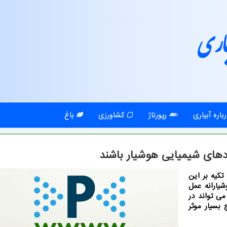
اری
باره آبیاری
رپورتاژ
کشاورزی
باغ
ودهای شیمیایی هوشیار باشند
تکیه بر این
شیارانه عمل
می تواند در
بسیار موثر