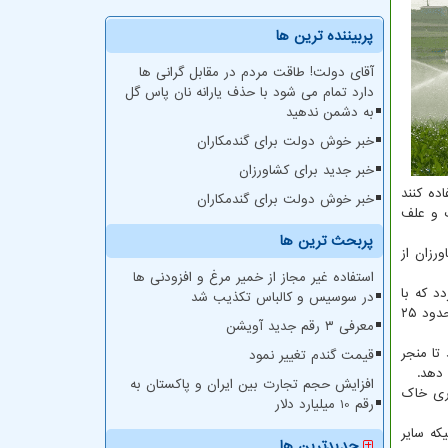
پربیننده ترین ها
آقای دولت! طاقت مردم در مقابل گرانی ها
دارد تمام می شود با حذف یارانه نان پاس گل
به دشمن ندهید
خبر خوش دولت برای گندمکاران
خبر جدید برای کشاورزان
ده کنند
خبر خوش دولت برای گندمکاران
ت و علف
پربحث ترین ها
ی شود باید تولید گیاهچه سبز کند که حدود ۱۸ درصد کشاورزان از
استفاده غیر مجاز از خمیر مرغ و افزودنی ها
د که با
در سوسیس و کالباس تکذیب شد
انجام این طرح که توسط موسسه تحقیات برنج، جهاد کشاورزی و سپاه قدس گیلان از سه سال قبل شروع شده، شاهد افزایش تولید برنج تا حدود ۲۵
معرفی ۳ رقم جدید آویشن
تا منجر
قیمت گندم تغییر نمود
افزایش حجم تجارت بین ایران و پاکستان به
یری خاک
رقم 10 میلیارد دلار
 شاهد هستند، در حالیکه سایر
جدیدترین ها