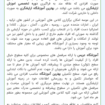
صورت افرادی که علاقه مند به فراگیری
دوره تخصصی اموزش
ارایشگری
می باشند می توانند در
بهترین آموزشگاه ارایشگری
به صورت
داخلی یا خارجی شرکت کنند.
در این موسه امکان برگزاری کلاس های آموزشی در کشور های ترکیه ،
ایران ، امارات متحده عربی ، روسیه ، مالزی ، آلمان ، برزیل ، کانادا و
استرالیا دست افراد را در انتخاب برای کسب دانش در حوزه آرایشی باز
گذاشته به صورتی که افراد مقیم خارج از کشور و یا داخل کشور نیز می
توانند از امکانات و آموزش های فوق العاده عریس بهره مند شوند. با
توجه به وجود بسیاری از آموزشگاه های زیبایی که معیار های مختلف
خود برای آموزش را دارا می باشند.
آموزشگاه عریس
با ارائه سرفصل های مخصوص برای کلیه سطوح خیال
افراد را از کیفیت آموزش ها راحت کرده است. بدین معنی با ارائه
سطح (توکن) سطح مبتدی تا پیشرفته، کلیه آموزش ها از صفر تا صد
ارائه می شوند و نگرانی هنرجویان از جهت عدم آشنایی با نکات ابتدایی
رفع می شود. سطح تکمیلی
بهترین آموزشگاه
مناسب افرادی می باشد
که خواستار تکمیل و به روزرسانی اطلاعات خود در زمینه آموزش
ارایشگری هستند در نهایت سطح مربیگری که با آموزش مباحث و
سرفصل های تکمیلی در سطوح پیشرفته و تخصصی مدرک معتبر بین
المللی ارائه می شود. کلیه کلاس های آموزشی این مجموعه بطور منظم
هر ماه اجرا می شود.
کلیه متقاضیان و علاقه مندان بمنظور کسب اطلاعات بیشتر میتوانید به