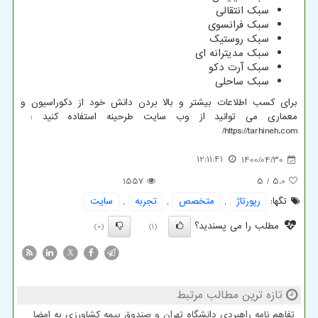
سبک انتقالی
سبک فرانسوی
سبک روستیک
سبک مدیترانه ای
سبک آرت دکو
سبک ساحلی
برای کسب اطلاعات بیشتر و بالا بردن دانش خود از دکوراسیون و
معماری می توانید از وب سایت طرحینه استفاده کنید :
/
https://tarhineh.com
12:11:41
1400/04/30
1557
/ 5
5.0
تگها:
رپورتاژ
,
متخصص
,
تجربه
,
سایت
مطلب را می پسندید؟
(0)
(1)
X
تازه ترین مطالب مرتبط
تفاهم نامه راهبردی دانشگاه تهران و صندوق بیمه کشاورزی به امضا