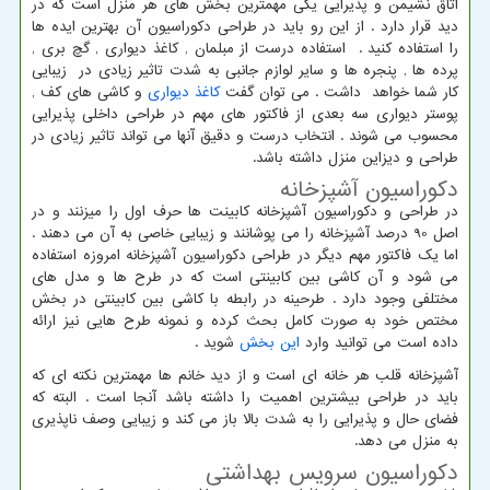
اتاق نشیمن و پذیرایی یکی مهمترین بخش های هر منزل است که در
دید قرار دارد . از این رو باید در طراحی دکوراسیون آن بهترین ایده ها
را استفاده کنید . استفاده درست از مبلمان , کاغذ دیواری , گچ بری ,
پرده ها , پنجره ها و سایر لوازم جانبی به شدت تاثیر زیادی در زیبایی
کار شما خواهد داشت . می توان گفت
کاغذ دیواری
و کاشی های کف ,
پوستر دیواری سه بعدی از فاکتور های مهم در طراحی داخلی پذیرایی
محسوب می شوند . انتخاب درست و دقیق آنها می تواند تاثیر زیادی در
طراحی و دیزاین منزل داشته باشد.
دکوراسیون آشپزخانه
در طراحی و دکوراسیون آشپزخانه کابینت ها حرف اول را میزنند و در
اصل 90 درصد آشپزخانه را می پوشانند و زیبایی خاصی به آن می دهند .
اما یک فاکتور مهم دیگر در طراحی دکوراسیون آشپزخانه امروزه استفاده
می شود و آن کاشی بین کابینتی است که در طرح ها و مدل های
مختلفی وجود دارد . طرحینه در رابطه با کاشی بین کابینتی در بخش
مختص خود به صورت کامل بحث کرده و نمونه طرح هایی نیز ارائه
داده است می توانید وارد
این بخش
شوید .
آشپزخانه قلب هر خانه ای است و از دید خانم ها مهمترین نکته ای که
باید در طراحی بیشترین اهمیت را داشته باشد آنجا است . البته که
فضای حال و پذیرایی را به شدت بالا باز می کند و زیبایی وصف ناپذیری
به منزل می دهد.
دکوراسیون سرویس بهداشتی