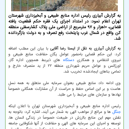
به گزارش آبیاری رئیس اداره منابع طبیعی و آبخیزداری شهرستان
تهران اعلام نمود: در امتداد اجرای یك فقره حكم قطعیت یافته
قضایی، 10هزار و 97 مترمربع از اراضی ملی پلاك كشارسفلی منطقه
كن واقع در شمال غرب پایتخت رفع تصرف و به دولت بازگردانده
شد.
به گزارش آبیاری به نقل از ایسنا رضا آقایی
با بیان این مطلب اضافه
کرد: این حکم قضایی باحضور عوامل یگان حفاظت منابع طبیعی و
نیروی انتظامی و همکاری
دستگاه
های ذیربط همچون اداره گاز،
اورژانس و عوامل حریم شهرداری منطقه ۲۲ از ید متصرف خارج و
تمامی بناهای ایجادشده تخریب شد.
وی ادامه داد: منابع طبیعی بعنوان سرمایه ملی متعلق به همه نسل
هاست و بر این اساس حفظ و حراست از آن مشارکت همگانی خصوصاً
نهادها و سازمان های مرتبط را می طلبد.
رئیس اداره منابع طبیعی و آبخیزداری شهرستان تهران با اعلان اینکه
جنگل
ها و مراتع از مواهب الهی به شمار می آیند، اشاره کرد: باتوجه به
نقش مهم این منابع باارزش در طبیعت خصوصاً در زندگی انسان ها،
توسعه و احیای این سرمایه های الهی و حفاظت از آنها شکوفایی جامعه