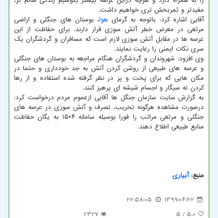
را به همراه دارد و هرچه دراین عرصه بیشتر بکوشیم زندگی سالم تر،
مفیدتر و ثمربخش تری خواهیم داشت.
آقایی اشاره کرد: باتوجه به گرمای
هوا
، بوستان های جنگلی و اراضی
مرتعی در معرض خطر آتش سوزی قرار دارند. برای حفاظت از این
عرصه ها در مقابل آتش سوزی لازم است که مسافران و گردشگران یک
سری نکات ایمنی را رعایت نمایند.
وی افزود: شهروندان و گردشگران هنگام مراجعه به بوستان های جنگلی
و عرصه های طبیعی از روشن کردن آتش به جد خودداری و حتما در
مکان هایی که برای پخت و پز در نظر گرفته شده استفاده و از رها
کردن ته سیگار و اجسام شیشه ای پرهیز کنند.
به گزارش سایت سازمان جنگل ها آقایی ازعموم مردم درخواست کرد:
درصورت مشاهده هرگونه تخریب، تصرف و آتش سوزی در عرصه های
جنگلی و مرتعی مراتب را فورا بوسیله سامانه ۱۵۰۴ به یگان حفاظت
منابع طبیعی اطلاع دهند.
منبع:
آبیاری
22:58:05
1399/04/22
2327
/ 5
5.0