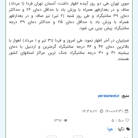
جوی تهران طی دو روز آینده اظهار داشت: آسمان تهران فردا (۱ مرداد)
صاف و در بعدازظهر همراه با وزش باد با حداقل دمای ۲۶ و حداکثر
دمای ۳۹ سانتیگراد و طی روز شنبه (۲ تیر) نیز صاف و در بعدازظهر
همراه با وزش باد با حداقل دمای ۲۵ و حداکثر دمای ۳۹ درجه
سانتیگراد پیش بینی می شود.
ضیاییان در آخر اظهار نمود: طی امروز و فردا (۳۱ تیر و ۱ مرداد) اهواز با
بالاترین دمای ۴۷ و ۴۶ درجه سانتیگراد گرمترین و اردبیل با دمای
بیشینه ۳۱ و ۳۰ درجه سانتیگراد خنک ترین مراکز استانهای کشور
هستند.
منبع:
persianwet.ir
14:38:22
1400/04/31
1392
/ 5
5.0
تگها:
هوا