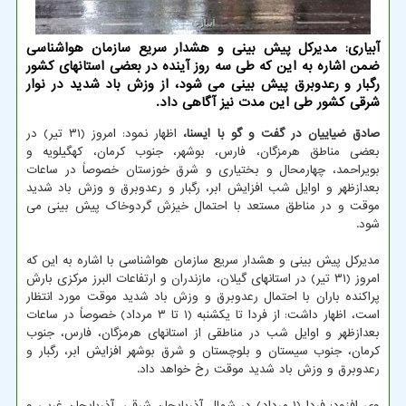
آبیاری: مدیرکل پیش بینی و هشدار سریع سازمان هواشناسی
ضمن اشاره به این که طی سه روز آینده در بعضی استانهای کشور
رگبار و رعدوبرق پیش بینی می شود، از وزش باد شدید در نوار
شرقی کشور طی این مدت نیز آگاهی داد.
صادق ضیاییان در گفت و گو با ایسنا،
اظهار نمود: امروز (۳۱ تیر) در
بعضی مناطق هرمزگان، فارس، بوشهر، جنوب کرمان، کهگیلویه و
بویراحمد، چهارمحال و بختیاری و شرق خوزستان خصوصاً در ساعات
بعدازظهر و اوایل شب افزایش ابر، رگبار و رعدوبرق و وزش باد شدید
موقت و در مناطق مستعد با احتمال خیزش گردوخاک پیش بینی می
شود.
مدیرکل پیش بینی و هشدار سریع سازمان هواشناسی با اشاره به این که
امروز (۳۱ تیر) در استانهای گیلان، مازندران و ارتفاعات البرز مرکزی بارش
پراکنده باران با احتمال رعدوبرق و وزش باد شدید موقت مورد انتظار
است، اظهار داشت: از فردا تا یکشنبه (۱ تا ۳ مرداد) خصوصاً در ساعات
بعدازظهر و اوایل شب در مناطقی از استانهای هرمزگان، فارس، جنوب
کرمان، جنوب سیستان و بلوچستان و شرق بوشهر افزایش ابر، رگبار و
رعدوبرق و وزش باد شدید موقت رخ خواهد داد.
وی افزود: فردا (۱ مرداد) در شمال آذربایجان شرقی، آذربایجان غربی و