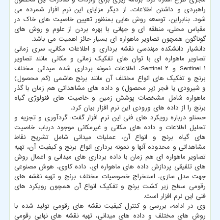
راهبردی و داشتن اطلاعات، از دیگر مزایای این نرم افزار شمرده می
شود. بنابراین، توسعه روش هایی بمنظور تعیین خاصیت های خاک در
مقیاس محلی، منطقه ای و جهانی با بهره بردن از علوم و روش های
گوناگون همچون تصاویر ماهواره ای بسیار حائز اهمیت می باشد.
دانشیار دانشکده مهندسی نقشه برداری و اطلاعات مکانی، سری زمانی
تصاویر ماهواره ای با توان های تفکیک زمانی و مکانی مانند تصاویر
Sentinel-۱ و Sentinel-۲، اطلاعات نمونه برداری شده میدانی مختلف
برنج و تفکیک های انواع مختلف آن مانند برنج هاشمی (کم محصول)
و شیرودی یا فجر (پر محصول) و داده های مشاهداتی هم زمان با گذر
ماهواره شامل مشخصات پوشش زمین و خاصیت های فنولوژی گیاه
برنج را از داده های ورودی این نرم افزار بیان کرد.
حسنلو درباره رویکرد های فنی این نرم افزار گفت: گردآوری و تجزیه و
تحلیل اطلاعات و داده های مکانی و غیرمکانی موجود درباب خاصیت
های گیاه برنج و انواع آن، عملیات میدانی شامل تشریح نقاط
مشاهداتی و محدوده آنها و نمونه برداری انواع برنج و کیفیت آن، تهیه
تصاویر ماهواره ای هم زمان با داده برداری های میدانی و اعمال روش
های تلفیقی پردازش داده های ماهواره ای، داده کاوی، هوش مصنوعی
جهت مدل سازی، استخراج خصوصیات مختلف برنج و تهیه نقشه های
رقومی سطح زیر کشت برنج و تفکیک انواع آن همچون رویکرد های
فنی این نرم افزار است.
وی در ادامه، بررسی و کنترل کیفیت نقشه های رقومی تولید شده با
روش های مختلف و داده های میدانی، تهیه نقشه های نهایی رقومی