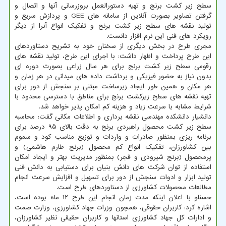
سطح زیر کشت برنج و تهیه دستورالعمل بروزرسانی آنها و اتصال و
گرفتن تصاویر بصورت آنلاین از سامانه های GEE و پردازش سریع و
تولید نقشه های سطح زیر کشت برنج و تفکیک انواع آنرا از دیگر
رویکرد های فنی این نرم افزار دانست.
مجری طرح در بخش دیگری از سخنان خود به تشریح دستاوردهای
این طرح پرداخت و اظهار داشت: با اجرای این طرح، تولید نقشه های
رقومی سطح زیر کشت برنج برای هر سال زراعی بصورت دوره ای
بدون نیاز به حضور فیزیکی و برداشت داده های میدانی در هر زمان و
هر مکان و همین طور ایجاد زیرساخت مبتنی بر سنجش از دور برای
تهیه نقشه های سطح زیرکشت برنج برای مناطق با دسترسی محدود با
شرایط مشابه با سرعت زیاد و هزینه کم امکان پذیر خواهد شد.
دانشیار دانشکده مهندسی نقشه برداری و اطلاعات مکانی گفت: محاسبه
سطح زیر کشت محصول راهبردی برنج به دقت بالای ۹۵ درصد برای
برنامه ریزی بمنظور صادرات و واردات و توزیع مناسب کود و سموم
بین کشاورزان، تفکیک انواع کم محصول (برنج طارم هاشمی) و
پرمحصول (برنج شیرودی و فجر) بمنظور مدیریت بهتر و ایجاد امکان
استفاده از توان شرکت های دانش بنیان برای دستیابی به دانش فنی
تولید ابزار و ادوات سنجش از دور برای تسهیل و افزایش سرعت انجام
مطالعات محصولات کشاورزی از دستاوردهای طرح است.
حسنلو با اعلان اینکه مدت زمان انجام این طرح ۱۲ ماه بوده است،
اشاره کرد: کاربران حقوقی، همچون وزرات جهاد کشاورزی، وزارت صمت
و ادارات کل جهاد کشاورزی استانها و کاربران حقیقی نظیر کشاورزان،