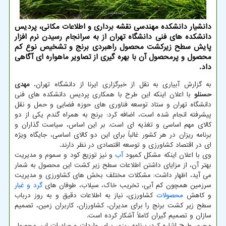
دانشیار دانشکده مهندسی نقشه برداری و اطلاعات مکانی، پردیس
دانشکده های فنی دانشگاه تهران از به سرانجام رسیدن نرم افزار
پایش سطح زیرکشت محصول راهبردی برنج و تشخیص نوع کم
محصول و پرمحصول آن با بهره گیری از تصاویر ماهواره ای آگاهی
داد.
به گزارش آبیاری به نقل از خبرگزاری ایرنا از دانشگاه تهران،
مهدی
حسنلو
با اعلان اینکه این طرح با همکاری پردیس دانشکده های فنی
دانشگاه تهران و ستاد توسعه فناوری های حوزه فضایی و حمل و نقل
پیشرفته انجام شده است، اضافه کرد: برنج به همراه گندم یکی از دو
کالای مهم اساسی و تغذیه ای است. بر این اساس، سیاست گذاران و
برنامه ریزان در هر کشور غالباً برای این دو کالای اساسی، جایگاه ویژه
ای در اقتصاد کشاورزی و توسعه اقتصادی در نظر دارند.
وی با اعلان اینکه مشکل کمبود
آب
و نیز توزیع کود و سموم و مدیریت
بهتر آن، از مزایای داشتن اطلاعات سطح زیر کشت این محصول به شمار
می آید، اظهار داشت: مشکلات مختلف بخش های کشاورزی و مدیریت
سرزمین همچون کم آبی، تخریب خاک، سیلاب، طوفان های
گرد و غبار
و کاهش
محصولات
کشاورزی، نیاز به اطلاعات دقیق و به روز درباب
سطح زیر کشت برنج را برای مدیران، کشاورزان، کاربران زمین، تصمیم
سازان و تصمیم گیران کاملاً آشکار کرده است.
مجری طرح اشاره کرد: برنامه ریزی برای واردات و صادرات این محصول