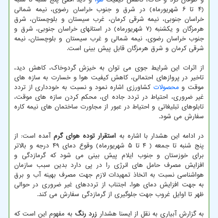
(۴ تا ۶ شهریورماه) در شرق و جنوب خراسان رضوی، نیمه شمالی
خراسان جنوبی، نیمه شرقی کرمان، غرب سیستان و بلوچستان، شرق
هرمزگان و یکشنبه (۷ شهریورماه) در استانهای خراسان جنوبی، شرق و
جنوب خراسان رضوی، نیمه شمالی و غرب سیستان و بلوچستان، نیمه
شرقی کرمان و شرق هرمزگان قابل پیش بینی است.
از اثرات این شرایط جوی می توان به خیزش گردوخاک، کاهش دید،
تاخیر در پروازهای احتمالی، کاهش کیفیت هوا و خسارت به سازه های
موقت و
محصولات
کشاورزی اشاره نمود و نسبت به خودداری از تردد
غیر ضروری، احتیاط در تردد جاده ای، محکم کردن سازه های موقت،
تابلوهای تبلیغاتی و احتیاط در عبور از مجاورت ساختمان های نیمه کاره
سفارش می شود.
در ادامه این هشدار با اشاره به
استقرار توده هوای گرم
آمده است: از
پنج شنبه تا جمعه ( ۴ تا ۵ شهریورماه) وقوع دمای ۴۹ درجه و بالاتر
برای خوزستان و جنوب ایلام پیش بینی می شود که گرمازدگی و
افزایش مصرف حامل های انرژی را در پی دارد بدین سبب سازمان
هواشناسی نسبت به اتخاذ تمهیدات لازم جهت مصرف بهینه آب و برق
به جهت افزایش دمای هوا، اجتناب از ترددهای غیر ضروری در حوالی
ظهر تا اوایل غروب جهت جلوگیری از گرمازدگی سفارش می کند.
به گزارش آبیاری به نقل از ایسنا هشدار
زرد رنگ
به مفهوم این است که