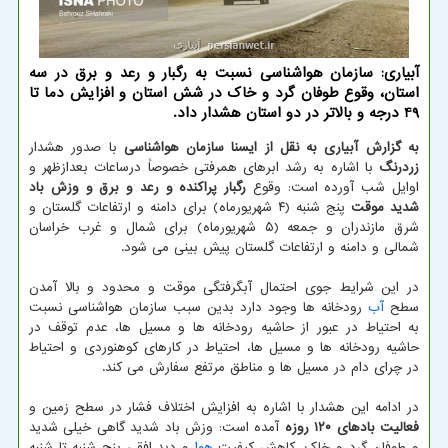
آبیاری: سازمان هواشناسی نسبت به رگبار و رعد و برق در سه
استان، وقوع طوفان گرد و خاک در شش استان و افزایش دما تا
49 درجه و بالاتر در دو استان هشدار داد.
به گزارش آبیاری به نقل از ایسنا سازمان هواشناسی
با صدور هشدار
زردرنگ
با اشاره به رشد ابرهای همرفتی خصوصاً درساعات بعدازظهر و
اوایل شب آورده است: وقوع
رگبار پراکنده و رعد و برق و وزش باد
شدید موقت
پنج شنبه (۴ شهریورماه) برای دامنه و ارتفاعات گلستان و
شرق مازندران و جمعه (۵ شهریورماه) برای شمال و غرب خراسان
شمالی و دامنه و ارتفاعات گلستان پیش بینی می شود.
در این شرایط جوی احتمال آبگرفتگی موقت و محدود و بالا آمدن
سطح
آب
رودخانه ها وجود دارد بدین سبب سازمان هواشناسی نسبت
به احتیاط در عبور از حاشیه رودخانه ها و مسیل ها، عدم توقف در
حاشیه رودخانه ها و مسیل ها، احتیاط در کارهای کوهنوردی و احتیاط
در چرای دام در مسیل ها و مناطق مرتفع سفارش می کند.
در ادامه این هشدار با اشاره به افزایش اختلاف فشار در سطح زمین و
فعالیت بادهای ۱۲۰ روزه
آمده است: وزش باد شدید گاهی خیلی شدید
و طوفان گرد و خاک، کاهش کیفیت
هوا
و دید افقی پنج شنبه تا شنبه