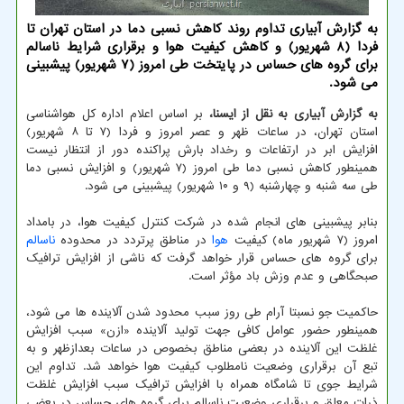
به گزارش آبیاری تداوم روند کاهش نسبی دما در استان تهران تا
فردا (۸ شهریور) و کاهش کیفیت هوا و برقراری شرایط ناسالم
برای گروه های حساس در پایتخت طی امروز (۷ شهریور) پیشبینی
می شود.
به گزارش آبیاری به نقل از ایسنا،
بر اساس اعلام اداره کل هواشناسی
استان تهران، در ساعات ظهر و عصر امروز و فردا (۷ تا ۸ شهریور)
افزایش ابر در ارتفاعات و رخداد بارش پراکنده دور از انتظار نیست
همینطور کاهش نسبی دما طی امروز (۷ شهریور) و افزایش نسبی دما
طی سه شنبه و چهارشنبه (۹ و ۱۰ شهریور) پیشبینی می شود.
بنابر پیشبینی های انجام شده در شرکت کنترل کیفیت هوا، در بامداد
امروز (۷ شهریور ماه) کیفیت
هوا
در مناطق پرتردد در محدوده
ناسالم
برای گروه های حساس قرار خواهد گرفت که ناشی از افزایش ترافیک
صبحگاهی و عدم وزش باد مؤثر است.
حاکمیت جو نسبتا آرام طی روز سبب محدود شدن آلاینده ها می شود،
همینطور حضور عوامل کافی جهت تولید آلاینده «ازن» سبب افزایش
غلظت این آلاینده در بعضی مناطق بخصوص در ساعات بعدازظهر و به
تبع آن برقراری وضعیت نامطلوب کیفیت هوا خواهد شد. تداوم این
شرایط جوی تا شامگاه همراه با افزایش ترافیک سبب افزایش غلظت
ذرات معلق و برقراری وضعیت ناسالم برای گروه های حساس در بعضی