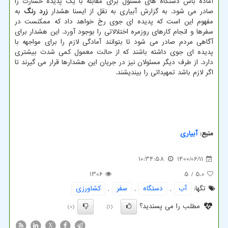
آماده باش دستگاه های مسئول برای مقابله با یک پدیده خسارت زا
صادر می شود. به گزارش آبیاری به نقل از ایسنا هشدار
زرد رنگ
به
مفهوم این است که پدیده ای جوی رخ خواهد داد که ممکنست در
سفرها و انجام کارهای روزمره اختلالاتی را بوجود آورد. این هشدار برای
آگاهی مردم صادر می شود تا بتوانند آمادگی لازم را برای مواجهه با
پدیده ای جوی داشته باشند که از حالت معمول کمی شدت بیشتری
دارد. از طرف دیگر مسئولان نیز در جریان این هشدارها قرار می گیرند تا
اگر لازم باشد تمهیداتی را بیندیشند.
منبع:
آبیاری
10:34:58
1400/06/11
1306
/ 5
5.0
تگها:
آب
,
دستگاه
,
سفر
,
كشاورزی
مطلب را می پسندید؟
(0)
(1)
X