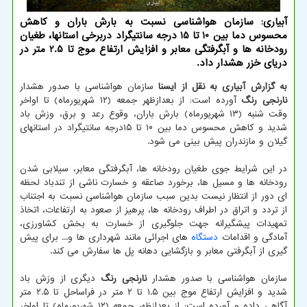
آبیاری: سازمان هواشناسی نسبت به بارش باران و کاهش
محسوس دما بین 10 تا 15 درجه سانتیگراد دربرخی استانها، طغیان
رودخانه ها و آبگرفتگی معابر و افزایش ارتفاع موج تا 2.5 متر در
دریای خزر هشدار داد.
به گزارش آبیاری به نقل از ایسنا
سازمان هواشناسی با صدور هشدار
نارنجی رنگ
آورده است: از بعدازظهر جمعه (۱۲ شهریورماه) تا اواخر
وقت شنبه (۱۳ شهریورماه) بارش باران، وقوع رعد و برق، وزش باد
شدید و کاهش محسوس دما بین ۱۰ تا ۱۵درجه سانتیگراد در استانهای
گیلان و مازندران پیش بینی می شود.
در این شرایط جوی طغیان رودخانه ها، آبگرفتگی معابر، سیلابی شدن
رودخانه ها و مسیل ها، برخورد صاعقه و خسارت ناشی از تندباد لحظه
ای دور از انتظار نیست بدین سبب سازمان هواشناسی نسبت به اجتناب
از تردد و اتراق در اطراف رودخانه ها، پرهیز از صعود به ارتفاعات، اتخاذ
تمهیدات پیشگیرانه جهت جلوگیری از خسارت به بخش کشاورزی،
آمادگی و اقدامات
دستگاه
های اجرائی مانند شهرداری ها و... برای پیش
گیری از آبگرفتی معابر و بازگشایی دهانه پل ها سفارش می کند.
سازمان هواشناسی با صدور هشدار
نارنجی رنگ
دیگری از وزش باد
شدید و افزایش ارتفاع موج بین ۱.۵ تا ۲ متر در فراساحل تا ۲.۵ متر
آگاهی داده و آورده است: از بعدازظهر جمعه (۱۲ شهریورماه) تا اواخر