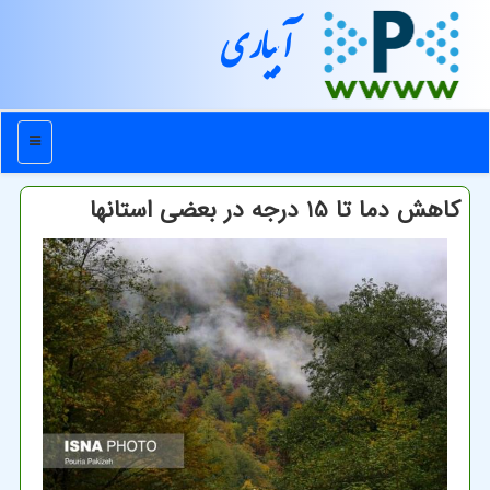
آبیاری
منو
کاهش دما تا 15 درجه در بعضی استانها