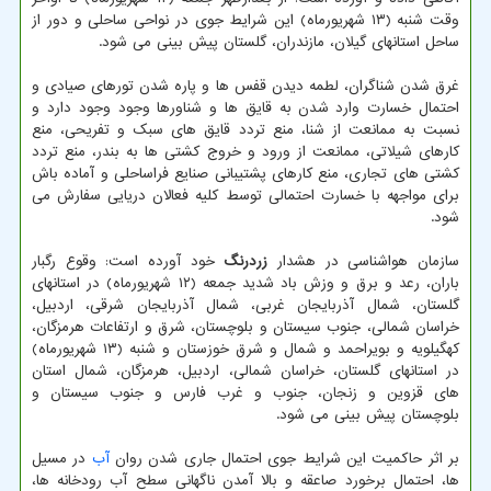
وقت شنبه (۱۳ شهریورماه) این شرایط جوی در نواحی ساحلی و دور از
ساحل استانهای گیلان، مازندران، گلستان پیش بینی می شود.
غرق شدن شناگران، لطمه دیدن قفس ها و پاره شدن تورهای صیادی و
احتمال خسارت وارد شدن به قایق ها و شناورها وجود وجود دارد و
نسبت به ممانعت از شنا، منع تردد قایق های سبک و تفریحی، منع
کارهای شیلاتی، ممانعت از ورود و خروج کشتی ها به بندر، منع تردد
کشتی های تجاری، منع کارهای پشتیبانی صنایع فراساحلی و آماده باش
برای مواجهه با خسارت احتمالی توسط کلیه فعالان دریایی سفارش می
شود.
سازمان هواشناسی در هشدار
زردرنگ
خود آورده است: وقوع رگبار
باران، رعد و برق و وزش باد شدید جمعه (۱۲ شهریورماه) در استانهای
گلستان، شمال آذربایجان غربی، شمال آذربایجان شرقی، اردبیل،
خراسان شمالی، جنوب سیستان و بلوچستان، شرق و ارتفاعات هرمزگان،
کهگیلویه و بویراحمد و شمال و شرق خوزستان و شنبه (۱۳ شهریورماه)
در استانهای گلستان، خراسان شمالی، اردبیل، هرمزگان، شمال استان
های قزوین و زنجان، جنوب و غرب فارس و جنوب سیستان و
بلوچستان پیش بینی می شود.
بر اثر حاکمیت این شرایط جوی احتمال جاری شدن روان
آب
در مسیل
ها، احتمال برخورد صاعقه و بالا آمدن ناگهانی سطح آب رودخانه ها،