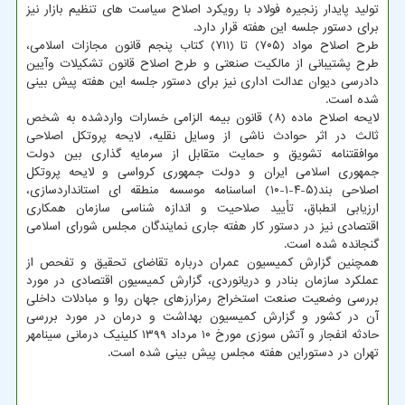
تولید پایدار زنجیره فولاد با رویکرد اصلاح سیاست های تنظیم بازار نیز
برای دستور جلسه این هفته قرار دارد.
طرح اصلاح مواد (۷۰۵) تا (۷۱۱) کتاب پنجم قانون مجازات اسلامی،
طرح پشتیبانی از مالکیت صنعتی و طرح اصلاح قانون تشکیلات وآیین
دادرسی دیوان عدالت اداری نیز برای دستور جلسه این هفته پیش بینی
شده است.
لایحه اصلاح ماده (۸) قانون بیمه الزامی خسارات واردشده به شخص
ثالث در اثر حوادث ناشی از وسایل نقلیه، لایحه پروتکل اصلاحی
موافقتنامه تشویق و حمایت متقابل از سرمایه گذاری بین دولت
جمهوری اسلامی ایران و دولت جمهوری کرواسی و لایحه پروتکل
اصلاحی بند(۵-۴-۱-۱۰) اساسنامه موسسه منطقه ای استانداردسازی،
ارزیابی انطباق، تأیید صلاحیت و اندازه شناسی سازمان همکاری
اقتصادی نیز در دستور کار هفته جاری نمایندگان مجلس شورای اسلامی
گنجانده شده است.
همچنین گزارش کمیسیون عمران درباره تقاضای تحقیق و تفحص از
عملکرد سازمان بنادر و دریانوردی، گزارش کمیسیون اقتصادی در مورد
بررسی وضعیت صنعت استخراج رمزارزهای جهان روا و مبادلات داخلی
آن در کشور و گزارش کمیسیون بهداشت و درمان در مورد بررسی
حادثه انفجار و آتش سوزی مورخ ۱۰ مرداد ۱۳۹۹ کلینیک درمانی سینامهر
تهران در دستوراین هفته مجلس پیش بینی شده است.