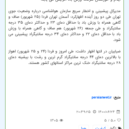
مدیرکل پیشبینی و اخطار سریع سازمان هواشناسی درباره وضعیت جوی
تهران طی دو روز آینده اظهارکرد: آسمان تهران فردا (۲۵ شهریور) صاف و
گاهی همراه با وزش باد با حداقل دمای ۲۳ و حداکثر دمای ۳۵ درجه
سانتیگراد و طی جمعه (۲۶ شهریور) هم صاف و گاهی همراه با وزش
باد با حداقل دمای ۲۲ و حداکثر دمای ۳۴ درجه سانتیگراد پیشبینی می
شود.
ضیاییان در انتها اظهار داشت: طی امروز و فردا (۲۴ و ۲۵ شهریور) اهواز
با بالاترین دمای ۴۴ درجه سانتیگراد گرم ترین و رشت با بیشینه دمای
۲۸ درجه سانتیگراد خنک ترین مراکز استانهای کشور هستند.
منبع:
persianwet.ir
20:49:25
1400/06/24
1305
/ 5
5.0
تگها:
كیفیت
,
هوا