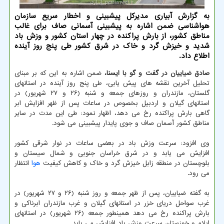
به گزارش آبیاری مدیرکل پیشبینی و اخطار سریع سازمان
هواشناسی ضمن اشاره به پیشبینی آسمانی صاف برای غالب
مناطق کشور، از بارش پراکنده در چهار استان کشور و وزش باد
شدید و خیزش گرد و خاک در شرق کشور طی پنج روز آینده
اطلاع داد.
صادق ضیاییان در گفت و گو با ایسنا،
ضمن اشاره به این که بر مبنای
تحلیل آخرین نقشه های پیش یابی، طی پنج روز آینده در استانهای
گلستان، مازندران و روزهای جمعه و شنبه (۲۶ و ۲۷ شهریور) در
استانهای گیلان و اردبیل بخصوص در ساعات پس از ظهر افزایش ابر
گاهی بارش پراکنده رخ می دهد، اظهار نمود: طی این مدت در سایر
مناطق کشور آسمان صاف و جوی پایدار پیشبینی می شود.
وی افزود: سرعت وزش باد در بعضی ساعات در نوار شرقی کشور
افزایش می یابد و در شرق خراسان جنوبی و شمال سیستان و
بلوچستان در منطقه زابل خیزش گرد و خاک و کاهش کیفیت
هوا
انتظار
می رود.
به گفته ضیاییان، پس از ظهر جمعه و روز شنبه (۲۶ و ۲۷ شهریور) در
غرب سواحل دریای خزر در استانهای گیلان و غرب مازندران ابرناکی و
بارش پراکنده رخ می دهد همینطور جمعه (۲۶ شهریور) در استانهای
ایلام و خوزستان سرعت وزش باد افزایش می یابد.