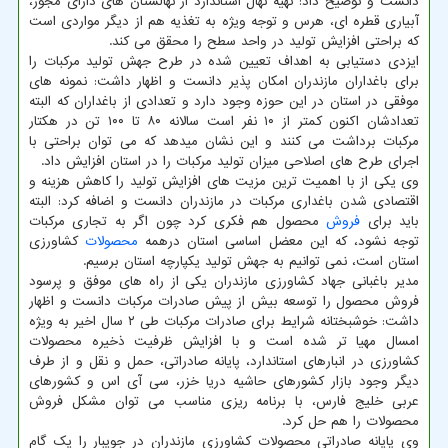
دانست و توضیح داد: تهیه نهال استاندارد از نهالستان های دارای مجوز،
آبیاری قطره ای، هرس و توجه ویژه به تغذیه هم از دیگر مواردی است
که براحتی افزایش تولید در واحد سطح را محقق می کند.
ایزدی دستیابی به اهداف تعیین شده در طرح جهش تولید مرکبات را
برای باغداران مازندران امکان پذیر دانست و اظهار داشت: نمونه های
موفقی در استان در این حوزه وجود دارد و تعدادی از باغداران که البته
تعدادشان اکنون کمتر از ۱۰ نفر است سالانه ۸۰ تا ۱۰۰ تن در هکتار
مرکبات برداشت می کنند و این نشان میدهد که می توان براحتی با
اجرای طرح های اصلاحی میزان تولید مرکبات را در استان افزایش داد.
وی یکی از با اهمیت ترین مزیت های افزایش تولید را کاهش هزینه و
اقتصادی شدن باغداری مرکبات در مازندران دانست و اضافه کرد: البته
باید برای
فروش
محصول هم فکری کرد چون اگر به تجاری مرکبات
توجه نشود، که این معضل اساسی استان درهمه
محصولات
کشاورزی
استان است، نمی توانیم به جهش تولید یکپارچه استان برسیم.
مدیر باغبانی جهاد کشاورزی مازندران یکی از راه های موفق و پرسود
فروش محصول را توسعه بیش از پیش صادرات مرکبات دانست و اظهار
داشت: خوشبختانه شرایط برای صادرات مرکبات طی ۲ سال اخیر به ویژه
امسال مهیا تر شده است و با افزایش ظرفیت ذخیره محصولات
کشاورزی در انبارهای استاندارد، پایانه صادراتی، حمل و نقل و از طرف
دیگر وجود بازار کشورهای حاشیه دریا خزر، سی آی اس و کشورهای
عربی خلیج فارس، با برنامه ریزی مناسب می توان مشکل فروش
محصولات را هم حل کرد.
وی پایانه صادراتی محصولات کشاورزی مازندران در جویبار را یک گام