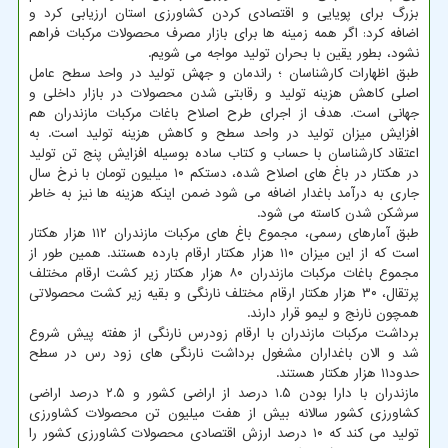
بزرگ برای پویایی و اقتصادی کردن کشاورزی استان ارزیابی کرد و
اضافه کرد: اگر همه زمینه ها برای بازار مصرف محصولات مرکبات فراهم
نشود، بطور یقین با بحران تولید مواجه می شویم.
طبق اظهارات کارشناسان ؛ راندمان و جهش تولید در واحد سطح عامل
اصلی کاهش هزینه تولید و رقابتی شدن محصولات در بازار داخلی و
جهانی است. هدف از اجرای طرح اصلاح باغات مرکبات مازندران هم
افزایش میزان تولید در واحد سطح و کاهش هزینه تولید است. به
اعتقاد کارشناسان با حساب و کتاب ساده بوسیله افزایش پنج تن تولید
در هکتار در باغ های اصلاح شده، دستکم ۱۰ میلیون تومان با نرخ سال
جاری به درآمد باغدار اضافه می شود ضمن اینکه هزینه ها نیز به خاطر
سرشکن شدن کاسته می شود.
طبق آمارهای رسمی، مجموع باغ های مرکبات مازندران ۱۱۲ هزار هکتار
است که از این میزان ۱۱۰ هزار هکتار ارقام بارده هستند. همین طور از
مجموع باغات مرکبات مازندران ۸۰ هزار هکتار زیر کشت ارقام مختلف
پرتقال، ۳۰ هزار هکتار ارقام مختلف نارنگی و بقیه زیر کشت محصولاتی
همچون نارنج و لیمو قرار دارند.
برداشت مرکبات مازندران با ارقام زودرس نارنگی از هفته پیش شروع
شد و الان باغداران مشغول برداشت نارنگی های زود رس در سطح
حدود۱۱ هزار هکتار هستند.
مازندران با دارا بودن ۱.۵ درصد از اراضی کشور و ۲.۵ درصد اراضی
کشاورزی کشور سالانه بیش از هفت میلیون تن محصولات کشاورزی
تولید می کند که ۱۰ درصد ارزش اقتصادی محصولات کشاورزی کشور را