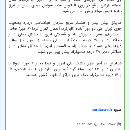
سامانه بارشی واقع در روی اقیانوس هند، سواحل دریای عمان و شرق
خلیج فارس مواج ‍‍پیش بینی می شود.
مدیرکل پیش بینی و هشدار سریع سازمان هواشناسی درباره وضعیت
جوی تهران طی دو روز آینده اظهارکرد: آسمان تهران فردا (۸ مهر) صاف،
دربعدازظهر همراه با وزش باد و قسمتی ابری با حداقل دمای ۱۹ و
حداکثر دمای ۳۰ درجه سانتیگراد و طی جمعه (۹ مهر) نیز صاف،
دربعدازظهر همراه با وزش باد و قسمتی ابری با حداقل دمای ۱۹ و
حداکثر دمای ۲۹ درجه سانتیگراد پیش بینی می شود.
ضیاییان در آخر اظهار داشت: طی امروز و فردا (۷ و ۸ مهر) اهواز با
بالاترین دمای ۴۲ درجه سانتیگراد گرم ترین و اردبیل با بیشینه دمای ۱۵
و ۱۲ درجه سانتیگراد خنک ترین مراکز استانهای کشور هستند.
منبع:
persianwet.ir
22:24:52
1400/07/07