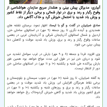
آبیاری: مدیرکل پیش بینی و هشدار سریع سازمان هواشناسی از
وقوع رگبار و رعد و برق در نوار شمالی و برخی دیگر از نقاط کشور
و وزش باد شدید با احتمال خیزش گرد و خاک آگاهی داد.
صادق ضیاییان در گفت و گو با ایسنا،
اظهار نمود: برمبنای نقشه های
همدیدی و آینده نگری تا روز جمعه (۹ مهر) در استانهای ساحلی خزر،
اردبیل و شمال استانهای آذربایجان شرقی و آذربایجان غربی در بعضی
ساعات وقوع رگبار و رعد و برق، وزش باد شدید موقت و کاهش دما
‍‍پیش بینی می شود.
وی افزود: فردا و جمعه (۸ و ۹ مهر) بارش در غرب سواحل تشدید می
شود و دریای خزر نیز در طول این مدت مواج خواهد بود همین طور
بارش ‍‍پراکنده طی شنبه و یکشنبه (۱۰ و ۱۱ مهر) در استانهای ساحلی خزر
دور از انتظار نیست.
به گفته ضیاییان، تا روز شنبه (۱۰ مهر) در جنوب سیستان و بلوچستان و
برخی نقاط هرمزگان افزایش ابر، وزش باد شدید موقت و در بعضی
ساعات رگبار و رعد و برق و روزهای شنبه و یکشنبه (۱۰ و ۱۱ مهر) در
شرق کشور وزش باد شدید و گاهی خیزش گردوخاک رخ خواهد خواهد
داد.
وی اضافه کرد: روزهای جمعه و شنبه (۹ و ۱۰ مهر) با نزدیک شدن