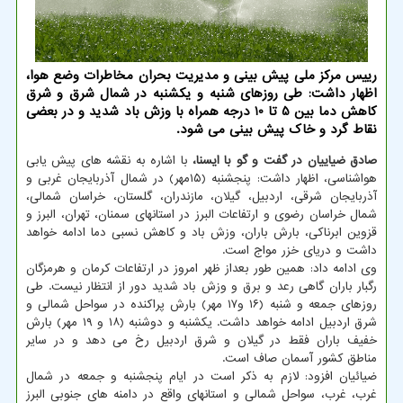
رییس مرکز ملی پیش بینی و مدیریت بحران مخاطرات وضع هوا،
اظهار داشت: طی روزهای شنبه و یکشنبه در شمال شرق و شرق
کاهش دما بین 5 تا 10 درجه همراه با وزش باد شدید و در بعضی
نقاط گرد و خاک پیش بینی می شود.
صادق ضیاییان در گفت و گو با ایسنا،
با اشاره به نقشه های پیش یابی
هواشناسی، اظهار داشت: پنجشنبه (۱۵مهر) در شمال آذربایجان غربی و
آذربایجان شرقی، اردبیل، گیلان، مازندران، گلستان، خراسان شمالی،
شمال خراسان رضوی و ارتفاعات البرز در استانهای سمنان، تهران، البرز و
قزوین ابرناکی، بارش باران، وزش باد و کاهش نسبی دما ادامه خواهد
داشت و دریای خزر مواج است.
وی ادامه داد: همین طور بعداز ظهر امروز در ارتفاعات کرمان و هرمزگان
رگبار باران گاهی رعد و برق و وزش باد شدید دور از انتظار نیست. طی
روزهای جمعه و شنبه (۱۶ و۱۷ مهر) بارش پراکنده در سواحل شمالی و
شرق اردبیل ادامه خواهد داشت. یکشنبه و دوشنبه (۱۸ و ۱۹ مهر) بارش
خفیف باران فقط در گیلان و شرق اردبیل رخ می دهد و در سایر
مناطق کشور آسمان صاف است.
ضیائیان افزود: لازم به ذکر است در ایام پنجشنبه و جمعه در شمال
غرب، غرب، سواحل شمالی و استانهای واقع در دامنه های جنوبی البرز