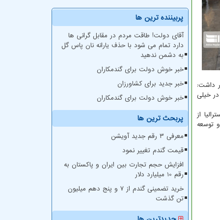
پربیننده ترین ها
آقای دولت! طاقت مردم در مقابل گرانی ها
دارد تمام می شود با حذف یارانه نان پاس گل
به دشمن ندهید
خبر خوش دولت برای گندمکاران
خبر جدید برای کشاورزان
ر داشت:
در خیلی
خبر خوش دولت برای گندمکاران
 ژاپن و استرالیا از
پربحث ترین ها
و توسعه
معرفی ۳ رقم جدید آویشن
قیمت گندم تغییر نمود
افزایش حجم تجارت بین ایران و پاکستان به
رقم 10 میلیارد دلار
خرید تضمینی گندم از ۷ و پنج دهم میلیون
تن گذشت
جدیدترین ها