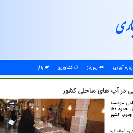
اری
باره آبیاری
رپورتاژ
کشاورزی
باغ
علمی موسسه
تحقیقات علوم شیلاتی کشور اظهار داشت: ظرفیت پرورش حدود 150
مال و جنوب کشور
» اضافه کرد: