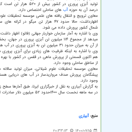
درصد آن به حوزه
آب
های ساحلی اختصاص دارد.
معاون ترویج و انتقال یافته های علمی موسسه تحقیقات علو
اظهارداشت: حالا حدود ۴۷ هزار تن میگو در کرا
شمال کشور پرورش داده می شود.
وی با اشاره به آمار سازمان خواربار جهانی (فائو) اظهار داشت:
میدهد از مجموع ۱۱۴ میلیون تن آبزی پروری در جها
از آن به میزان حدود ۳۱ میلیون تن به آبزی پروری در آب های ساحلی و آب های دریایی اختصاص دارد.
وی با اشاره به اینکه ظرفیت های زیادی برای آبزی پروری
هم اکنون قسمتی از پرورش ماهی در قفس در کشور با بهره گ
از مناطق ساحلی وجود دارد.
پیشگامان پرورش صدف مرواریدساز در آب های دریایی هستن
وجود دارد.
به گزارش آبیاری به نقل از خبرگزاری ایرنا، طبق آمارها سطح زیر کشت میگو در
در سه ماهه نخست سال ۱۴۰۰حدود ۵۲ میلیون دلار صادرات انواع آبزیان را به کشورهای مختلف داشته ایم.
منبع:
آبیاری
20:33:13
1400/07/15