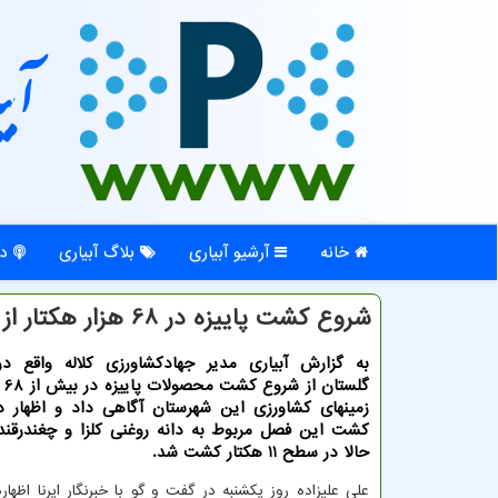
آبی
خانه
آرشیو آبیاری
بلاگ آبیاری
در
شروع کشت پاییزه در 68 هزار هکتار از اراضی کلاله
به گزارش آبیاری مدیر جهادکشاورزی کلاله واقع د
گلست
زمینهای کشاورزی این شهرستان آگاهی داد و اظهار د
کشت این فصل مربوط به دانه روغنی کلزا و چغندرقند
حالا در سطح 11 هکتار کشت شد.
علی علیزاده روز یکشنبه در گفت و گو با خبرنگار ایرنا اظها