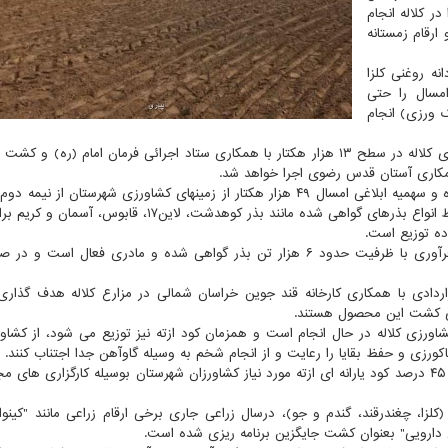
ت ۱۹ هزار هکتار کلزا در کلاله انجام
ذر ارقام هایولا ۵۰، دلگان، ار جی اس، هایولا ۵۵۹ و ارقام زمستانه
نه روغنی کلزا
مسال را حتی
 ورزی) انجام
علیزاده اضافه کرد: امسال طرح جهش تولید کلزا در دیم زارهای کلاله در سطح ۱۳ هزار هکتار با همکاری ستاد اجرائی فرمان امام (ره
 همکاری آستان قدس رضوی اجرا خواهد شد.
مدیر جهادکشاورزی کلاله افزود: مطابق برنامه ریزی انجام شده و سهمیه ابلاغی امسال ۴۹ هزار هکتار از زمینهای کشاورزی شهرستان ا
کشت محصول راهبردی گندم و جو می رود و در همین ارتباط انواع بذرهای گواهی شده مانند بذر کوهدشت، لاین۱۷،
اده توزیع است.
وی درباب توزیع بذر گندم بیان داشت که در کلاله ۲ مرکز فرآوری با ظرفیت حدود ۶ هزار تن بذر گواهی شده و مادری فعال ا
تار چغندرقند بصورت قراردادی با همکاری کارخانه قند جوین خراسان شمالی در مزارع کلاله هدف گذ
رای کشت این محصول هستند.
کشاورزی کلاله در حال انجام است و همزمان کود ازته نیز توزیع می شود، از کشاور
ی و حفظ بقایا را رعایت و از انجام شخم به وسیله گاوآهن جدا اجتناب کنند.
مدیر جهاد کشاورزی کلاله همین طور اظهار داشت که تا کنون ۴۵ درصد کود یارانه ای ازته مورد نیاز کشاورزان شهرستان بوسیله کارگزاری ه
لزا، چغندرقند، گندم و جو)، درسال زراعی جاری برخی ارقام زراعی مانند "کینوا، ک
ان دارویی" بعنوان کشت جایگزین برنامه ریزی شده است.