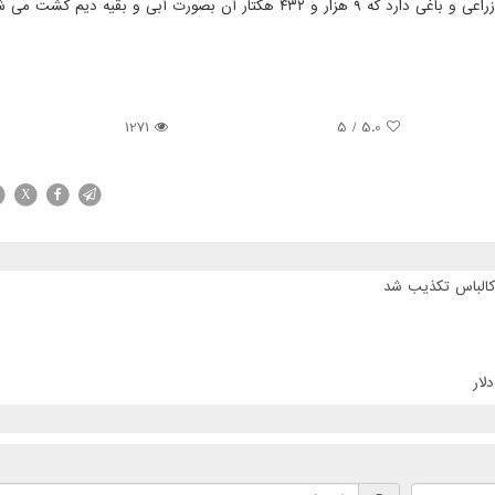
1271
/ 5
5.0
X
 کالباس تکذیب شد