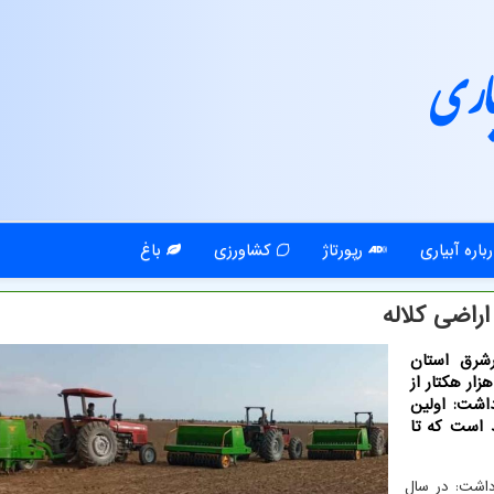
اری
باره آبیاری
رپورتاژ
کشاورزی
باغ
رشرق استان
ان از شروع کشت محصولات پاییزه در بیش از 68 هزار هکتار از
اشت: اولین
 است که تا
رداشت: در سال