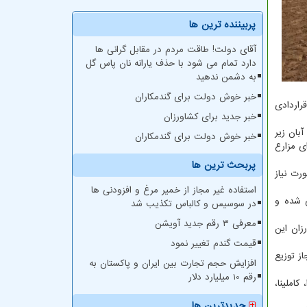
پربیننده ترین ها
آقای دولت! طاقت مردم در مقابل گرانی ها
دارد تمام می شود با حذف یارانه نان پاس گل
به دشمن ندهید
خبر خوش دولت برای گندمکاران
) و کشت قراردادی
خبر جدید برای کشاورزان
ز نیمه دوم آبان زیر
خبر خوش دولت برای گندمکاران
 قابوس، آسمان و کریم برای مزارع
پربحث ترین ها
ست و در صورت نیاز
استفاده غیر مجاز از خمیر مرغ و افزودنی ها
اری شده و
در سوسیس و کالباس تکذیب شد
معرفی ۳ رقم جدید آویشن
زان این
قیمت گندم تغییر نمود
ای مجاز توزیع
افزایش حجم تجارت بین ایران و پاکستان به
رقم 10 میلیارد دلار
املینا،
جدیدترین ها