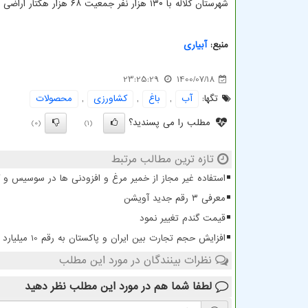
شهرستان کلاله با ۱۳۰ هزار نفر جمعیت ۶۸ هزار هکتار اراضی زراعی و باغی دارد که ۹ هزار و ۴۳۲ هکتار آن بصورت آبی و بقیه دیم کشت می شود.
منبع:
آبیاری
23:25:29
1400/07/18
تگها:
آب
,
باغ
,
كشاورزی
,
محصولات
مطلب را می پسندید؟
(0)
(1)
تازه ترین مطالب مرتبط
استفاده غیر مجاز از خمیر مرغ و افزودنی ها در سوسیس و
معرفی ۳ رقم جدید آویشن
قیمت گندم تغییر نمود
افزایش حجم تجارت بین ایران و پاکستان به رقم 10 میلیارد دلار
نظرات بینندگان در مورد این مطلب
لطفا شما هم
در مورد این مطلب
نظر دهید