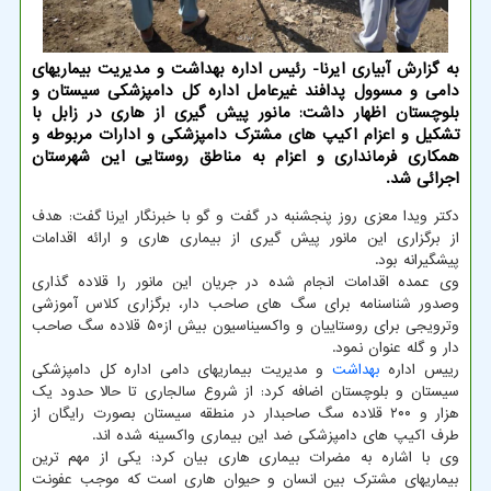
به گزارش آبیاری ایرنا- رئیس اداره بهداشت و مدیریت بیماریهای
دامی و مسوول پدافند غیرعامل اداره کل دامپزشکی سیستان و
بلوچستان اظهار داشت: مانور پیش گیری از هاری در زابل با
تشکیل و اعزام اکیپ های مشترک دامپزشکی و ادارات مربوطه و
همکاری فرمانداری و اعزام به مناطق روستایی این شهرستان
اجرائی شد.
دکتر ویدا معزی روز پنجشنبه در گفت و گو با خبرنگار ایرنا گفت: هدف
از برگزاری این مانور پیش گیری از بیماری هاری و ارائه اقدامات
پیشگیرانه بود.
وی عمده اقدامات انجام شده در جریان این مانور را قلاده گذاری
وصدور شناسنامه برای سگ های صاحب دار، برگزاری کلاس آموزشی
وترویجی برای روستاییان و واکسیناسیون بیش از۵۰ قلاده سگ صاحب
دار و گله عنوان نمود.
رییس اداره
بهداشت
و مدیریت بیماریهای دامی اداره کل دامپزشکی
سیستان و بلوچستان اضافه کرد: از شروع سالجاری تا حالا حدود یک
هزار و ۲۰۰ قلاده سگ صاحبدار در منطقه سیستان بصورت رایگان از
طرف اکیپ های دامپزشکی ضد این بیماری واکسینه شده اند.
وی با اشاره به مضرات بیماری هاری بیان کرد: یکی از مهم ترین
بیماریهای مشترک بین انسان و حیوان هاری است که موجب عفونت