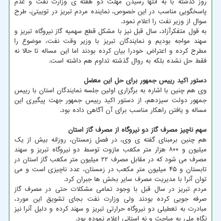
روز گذشته با به انتها رسیدن مهلت دو هفته ی وزارت نفت و عدم
پاسخگویی مناسب در این خصوص، نماینده مردم تبریز در توییتی، طرح
سوال از وزیر نفت را اعلام نمود.
به قول متفکرآزاد، سال قبل نیز با مشکل قطع سهمیه گاز نیروگاه تبریز و
سهند مواجه بودیم و نمایندگان تبریز با وزیر وقت نفت، موضوع را
مطرح کرده و اعتراض خودرا بیان کرده بودند اما این مساله تا حالا نه
فقط حل نشده بلکه به روال گذشته تداوم هم داشته است.
دستور اکید رییس جمهور برای حل این معضل
وی هم چنین با اشاره به برگزاری اولین جلسه نمایندگان استان با رییس
جمهور دولت سیزدهم، از دستور اکید رییس جمهور جهت پیگیری این
مساله و یافتن راهکار مناسب برای آن آگاهی داده بود.
سهم ناچیز مصرف گاز دو نیروگاه از مصرف گاز استان
هم چنین برمبنای گفته ی وی، در فصل زمستان، روزانه بیش از یک
میلیون و ۸۰۰ هزار متر مکعب مازوت توسط دو نیروگاه تبریز و سهند
مصرف می شود که در مقابل مصرف ۲۲ میلیون متر مکعب گاز استان در
تابستان و ۴۵ میلیون متر مکعب در زمستان، عدد ناچیزی است و می
توان آنرا با مدیریت مصرف سایر بخش ها جبران کرد.
مردم تبریز در سال قبل با وجود تمامی مشکلات حتی در مصرف گاز
صرفه جویی کرده بودند ولی وزارت نفت بجای تشویق این مورد،
مبادرت به تعطیلی دو نیروگاه حرارتی تبریز و سهند کرده و دلیل آنرا نیز
نگاه ملی به مباحث و نه استانی اعلام نموده بود.