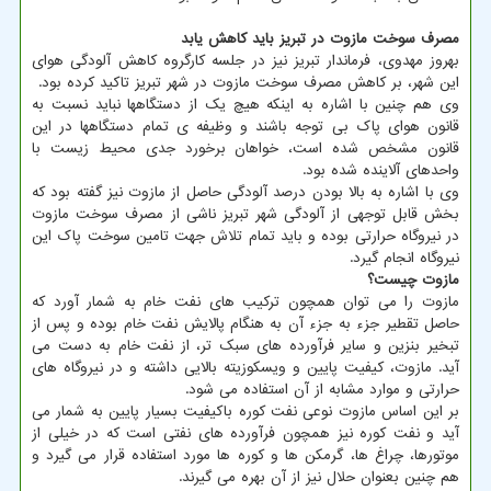
مصرف سوخت مازوت در تبریز باید کاهش یابد
بهروز مهدوی، فرماندار تبریز نیز در جلسه کارگروه کاهش آلودگی هوای
این شهر، بر کاهش مصرف سوخت مازوت در شهر تبریز تاکید کرده بود.
وی هم چنین با اشاره به اینکه هیچ یک از دستگاهها نباید نسبت به
قانون هوای پاک بی توجه باشند و وظیفه ی تمام دستگاهها در این
قانون مشخص شده است، خواهان برخورد جدی محیط زیست با
واحدهای آلاینده شده بود.
وی با اشاره به بالا بودن درصد آلودگی حاصل از مازوت نیز گفته بود که
بخش قابل توجهی از آلودگی شهر تبریز ناشی از مصرف سوخت مازوت
در نیروگاه حرارتی بوده و باید تمام تلاش جهت تامین سوخت پاک این
نیروگاه انجام گیرد.
مازوت چیست؟
مازوت را می توان همچون ترکیب های نفت خام به شمار آورد که
حاصل تقطیر جزء به جزء آن به هنگام پالایش نفت خام بوده و پس از
تبخیر بنزین و سایر فرآورده های سبک تر، از نفت خام به دست می
آید. مازوت، کیفیت پایین و ویسکوزیته بالایی داشته و در نیروگاه های
حرارتی و موارد مشابه از آن استفاده می شود.
بر این اساس مازوت نوعی نفت کوره باکیفیت بسیار پایین به شمار می
آید و نفت کوره نیز همچون فرآورده های نفتی است که در خیلی از
موتورها، چراغ ها، گرمکن ها و کوره ها مورد استفاده قرار می گیرد و
هم چنین بعنوان حلال نیز از آن بهره می گیرند.