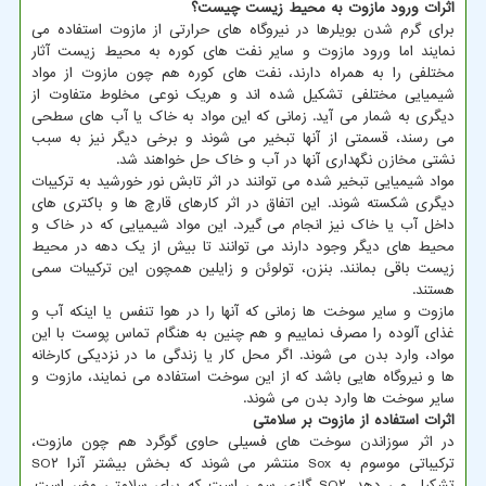
اثرات ورود مازوت به محیط زیست چیست؟
برای گرم شدن بویلرها در نیروگاه های حرارتی از مازوت استفاده می
نمایند اما ورود مازوت و سایر نفت های کوره به محیط زیست آثار
مختلفی را به همراه دارند، نفت های کوره هم چون مازوت از مواد
شیمیایی مختلفی تشکیل شده اند و هریک نوعی مخلوط متفاوت از
دیگری به شمار می آید. زمانی که این مواد به خاک یا آب های سطحی
می رسند، قسمتی از آنها تبخیر می شوند و برخی دیگر نیز به سبب
نشتی مخازن نگهداری آنها در آب و خاک حل خواهند شد.
مواد شیمیایی تبخیر شده می توانند در اثر تابش نور خورشید به ترکیبات
دیگری شکسته شوند. این اتفاق در اثر کارهای قارچ ها و باکتری های
داخل آب یا خاک نیز انجام می گیرد. این مواد شیمیایی که در خاک و
محیط های دیگر وجود دارند می توانند تا بیش از یک دهه در محیط
زیست باقی بمانند. بنزن، تولوئن و زایلین همچون این ترکیبات سمی
هستند.
مازوت و سایر سوخت ها زمانی که آنها را در هوا تنفس یا اینکه آب و
غذای آلوده را مصرف نماییم و هم چنین به هنگام تماس پوست با این
مواد، وارد بدن می شوند. اگر محل کار یا زندگی ما در نزدیکی کارخانه
ها و نیروگاه هایی باشد که از این سوخت استفاده می نمایند، مازوت و
سایر سوخت ها وارد بدن می شوند.
اثرات استفاده از مازوت بر سلامتی
در اثر سوزاندن سوخت های فسیلی حاوی گوگرد هم چون مازوت،
ترکیباتی موسوم به Sox منتشر می شوند که بخش بیشتر آنرا SO۲
تشکیل می دهد. SO۲ گازی سمی است که برای سلامتی مضر است.