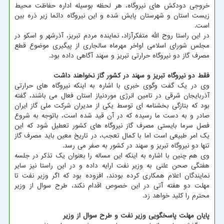
خروجی دودکش های نیروگاه، هر لحظه بوسیله اداره حفاظت محیط
زیست استان و شهرستان پایش شده و این نیروگاه دائما زیر ذره بین
است.
در این راستا روح الله متفکرآزاد، نماینده مردم تبریز، آذرشهر و اسکو در
مجلس شورای اسلامی اواخر مهرماه سالجاری از پیگیری موضوع قطع
مصرف گاز دو نیروگاه حرارتی تبریز و سهند آگاهی داده بود.
فقط دو نیروگاه تبریز و سهند در کشور گاز نخواهند داشت
وی در یک گفت وگوی خبری با اشاره به اینکه نیروگاه های حرارتی
آذربایجان شرقی در تامین انرژی موردنیاز استان فعال می باشند، گفته
بود که بتازگی بخشنامه ای توسط یکی از مدیران شرکت ملی گاز ایران
صادر و به دست ما رسیده که در آن قید شده است، باتوجه به شروع
فصل سرما بایستی مصرف گاز نیروگاه های کشور تعطیل شود که این
یک امر طبیعی است اما با کمال تعجب، در تاریخ معین باید مصرف گاز
تنها دو نیروگاه تبریز و سهند در کشور به صفر می رسد.
وی هم چنین با اشاره به اینکه این مساله را بعنوان یک تذکر در جلسه
هفتگی صحن علنی به وزیر نفت ارایه داده و در این راستا نیز سایر
نمایندگان اعلام همکاری کرده بودند، افزوده بود که اگر وزیر نفت تا
مهلت دو هفته آتی در این خصوص اقدام نکند، طرح سوال از وزیر
محترم را کلید خواهد زد.
پایان مهلت پاسخگویی وزیر نفت و طرح سوال از وزیر