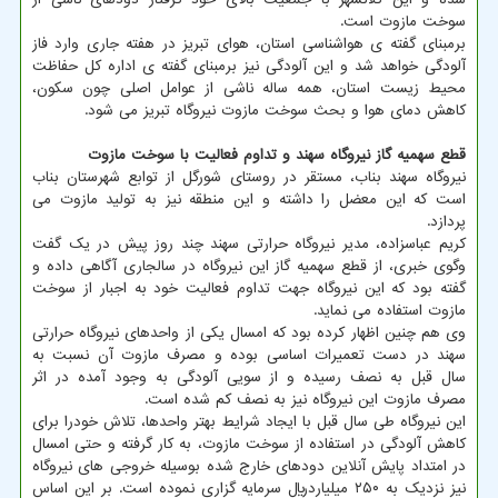
سوخت مازوت است.
برمبنای گفته ی هواشناسی استان، هوای تبریز در هفته جاری وارد فاز
آلودگی خواهد شد و این آلودگی نیز برمبنای گفته ی اداره کل حفاظت
محیط زیست استان، همه ساله ناشی از عوامل اصلی چون سکون،
کاهش دمای هوا و بحث سوخت مازوت نیروگاه تبریز می شود.
قطع سهمیه گاز نیروگاه سهند و تداوم فعالیت با سوخت مازوت
نیروگاه سهند بناب، مستقر در روستای شورگل از توابع شهرستان بناب
است که این معضل را داشته و این منطقه نیز به تولید مازوت می
پردازد.
کریم عباسزاده، مدیر نیروگاه حرارتی سهند چند روز پیش در یک گفت
وگوی خبری، از قطع سهمیه گاز این نیروگاه در سالجاری آگاهی داده و
گفته بود که این نیروگاه جهت تداوم فعالیت خود به اجبار از سوخت
مازوت استفاده می نماید.
وی هم چنین اظهار کرده بود که امسال یکی از واحدهای نیروگاه حرارتی
سهند در دست تعمیرات اساسی بوده و مصرف مازوت آن نسبت به
سال قبل به نصف رسیده و از سویی آلودگی به وجود آمده در اثر
مصرف مازوت این نیروگاه نیز به نصف کم شده است.
این نیروگاه طی سال قبل با ایجاد شرایط بهتر واحدها، تلاش خودرا برای
کاهش آلودگی در استفاده از سوخت مازوت، به کار گرفته و حتی امسال
در امتداد پایش آنلاین دودهای خارج شده بوسیله خروجی های نیروگاه
نیز نزدیک به ۲۵۰ میلیاردریال سرمایه گزاری نموده است. بر این اساس