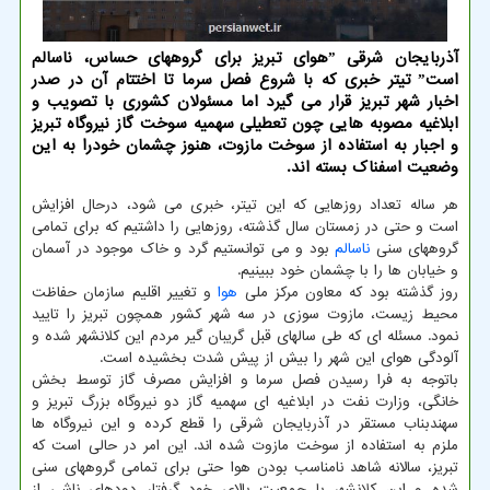
آذربایجان شرقی ˮهوای تبریز برای گروههای حساس، ناسالم
استˮ تیتر خبری که با شروع فصل سرما تا اختتام آن در صدر
اخبار شهر تبریز قرار می گیرد اما مسئولان کشوری با تصویب و
ابلاغیه مصوبه هایی چون تعطیلی سهمیه سوخت گاز نیروگاه تبریز
و اجبار به استفاده از سوخت مازوت، هنوز چشمان خودرا به این
وضعیت اسفناک بسته اند.
هر ساله تعداد روزهایی که این تیتر، خبری می شود، درحال افزایش
است و حتی در زمستان سال گذشته، روزهایی را داشتیم که برای تمامی
گروههای سنی
ناسالم
بود و می توانستیم گرد و خاک موجود در آسمان
و خیابان ها را با چشمان خود ببینیم.
روز گذشته بود که معاون مرکز ملی
هوا
و تغییر اقلیم سازمان حفاظت
محیط زیست، مازوت سوزی در سه شهر کشور همچون تبریز را تایید
نمود. مسئله ای که طی سالهای قبل گریبان گیر مردم این کلانشهر شده و
آلودگی هوای این شهر را بیش از پیش شدت بخشیده است.
باتوجه به فرا رسیدن فصل سرما و افزایش مصرف گاز توسط بخش
خانگی، وزارت نفت در ابلاغیه ای سهمیه گاز دو نیروگاه بزرگ تبریز و
سهندبناب مستقر در آذربایجان شرقی را قطع کرده و این نیروگاه ها
ملزم به استفاده از سوخت مازوت شده اند. این امر در حالی است که
تبریز، سالانه شاهد نامناسب بودن هوا حتی برای تمامی گروههای سنی
شده و این کلانشهر با جمعیت بالای خود گرفتار دودهای ناشی از