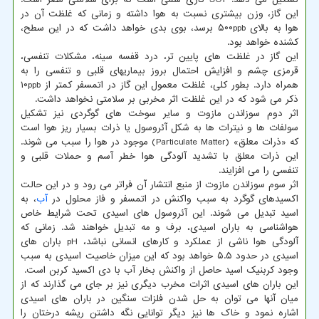
این گاز، وزن بیشتری نسبت به هوا داشته و زمانی که غلظت آن در
هوا به بالای ۵۰۰ppb برسد، بوی بدی خواهد داشت که در این سطح،
کشنده خواهد بود.
این گاز در غلظت های پایین تر، درد قفسه سینه، مشکلات تنفسی،
قرمزی چشم و افزایش احتمال بروز بیماریهای قلبی و تنفسی را به
همراه دارد. بطور کلی، غلظت معمول این گاز در اتمسفر کمتر از ۱۰ppb
ذکر می شود که در این غلظت اثر مخربی بر سلامتی نخواهد داشت.
اثر دوم سوزاندن مازوت و سایر سوخت های گوگردی نیز تشکیل
سولفات ها و نیترات ها به شکل آئروسول یا ذرات بسیار ریز هوا است
که «ذرات معلق» (Particulate Matter) موجود در هوا را سبب می شوند.
این ذرات معلق با تشدید آلودگی هوا خطر آسم و حملات قلبی و
تنفسی را می افزایند.
اثر سوم سوزاندن مازوت از منبع انتشار آن فراتر می رود و در این حالت
اکسیدهای گوگرد به سبب واکنش در اتمسفر و فاز محلول در
آب
، به
اسید تبدیل می شوند. این آئروسول های اسیدی تحت شرایط خاص
هواشناسی به باران اسیدی، برف و مه تبدیل خواهند شد. زمانی که
آلودگی هوا ناشی از عملکرد و کارهای انسانی نباشد، pH باران های
اسیدی در حدود ۵.۵ خواهد بود که این میزان خاصیت اسیدی به سبب
وجود کربنیک اسید حاصل از واکنش بخار آب با دی اکسید کربن است.
این باران های اسیدی اثرات مخرب دیگری نیز بر جای می گذارند که از
میان آنها می توان به حل شدن فلزات سنگین در باران های اسیدی
اشاره نمود و خاک ها نیز دیگر توانایی نگه داشتن ریشه درختان را