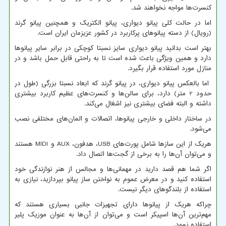
کنسرت‌ها مواجه نخواهند شد.
اما در حالت کلی پیانو دیواری، پیانو الکتریک و همچنین پیانو گرند
(رویال) از دسته پیانوهای پرکاربرد در کشور عزیزمان ایران است.
بهتر است بدانید پیانو دیواری سایز نسبتا کوچکی در برابر سایر پیانوها
دارد و همین ویژگی باعث شده است تا به راحتی قابل حمل باشد و در
منازل مورد استفاده قرار بگیرد.
اما بالعکس پیانو دیواری، در پیانو گرند که ابعاد نسبتا بزرگی (طول در
حدود 2 متر) دارد، برای سالن‌ها و کنسرت‌های عظیم کاربرد بیشتری
داشته و البته فضای بیشتری نیز اشغال می‌کند.
در ساختار داخلی و خارجی پیانوها، اتصالات و المان‌های مختلفی نصب
می‌شود.
هریک از این سازها شامل پورت‌های
USB
، هدفون،
AUX
و
MIDI
هستند
و می‌توان آن‌ها را به برخی از گجت‌ها اتصال داد.
اگر شما هم قصد دارید در مهمانی‌ها و مجالس از هنر نوازندگی خود
استفاده کنید و در معرض عموم به نواختن ساز پیانو بپردازید، نیازی به
استفاده از بلندگوهای دیگر نیست.
چراکه هریک از پیانوها دارای تجهیزات جانبی بسیاری هستند که
مهم‌ترین آن‌ها اسپیکر است و می‌توان از آن‌ها به عنوان موزیک پلیر
استفاده نمود.