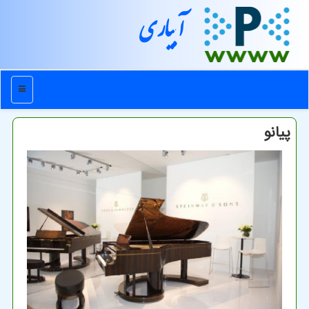
آبیاری
منو
پیانو