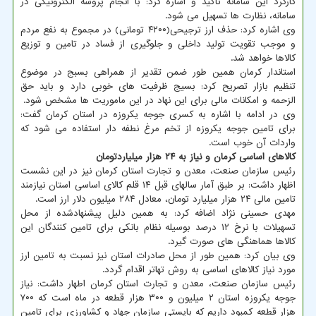
کارکرد این سامانه تاکید و اشاره کرد: با انجام پروسه الکترونیکی در
سامانه، نظارت ها تسهیل می شود.
وی اشاره کرد: حذف ارز ترجیحی(۴۲۰۰ تومانی) در مجموع به نفع مردم
و موجب تقویت تولید داخلی و جلوگیری از فساد در تامین و توزیع
کالاها خواهد شد.
استاندار کرمان همین طور ضمن تقدیر از همراهی بسبج در موضوع
تنظیم بازار تصریح کرد: بسیج ظرفیت های خوبی دارد و باید حق
الزحمه و امکانات مالی برای این نهاد در این ماموریت ها مشخص شود.
وی در ادامه با اشاره به کسری جوجه یکروزه در استان کرمان گفت:
برای تامین جوجه یکروزه از تخم مرغ نطفه دار استفاده می شود که
واردات آن خوب است.
کالاهای اساسی کرمان و نیاز به ۲۴ هزار میلیاردتومان
رئیس سازمان صنعت، معدن و تجارت استان کرمان نیز در این نشست
اظهار داشت: بر طبق آمار سالهای قبل ۱۴ قلم کالای اساسی استان نیازمند
تامین مالی ۲۴ هزار میلیارد تومان، معادل ۲۸۴ میلیون دلار ارز است.
مهدی حسینی نژاد اضافه کرد: به همین دلیل پیشنهادشده از محل
تسهیلات با نرخ ۱۲ درصد بوسیله نظام بانکی برای تامین کنندگان این
کالاها هماهنگی های صورت گیرد.
وی بیان کرد: همین طور از محل صادرات استان نیز نسبت به تامین ارز
مورد نیاز کالاهای اساسی به روش تهاتر اقدام گردد.
رئیس سازمان صنعت، معدن و تجارت استان کرمان اطهار داشت: نیاز
جوجه یکروزه استان ۲ میلیون و ۳۰۰ هزار قطعه در ماه است که ۷۰۰
هزار قطعه کمبود داریم که بایستی سازمان جهاد و کشاورزی برای تامین