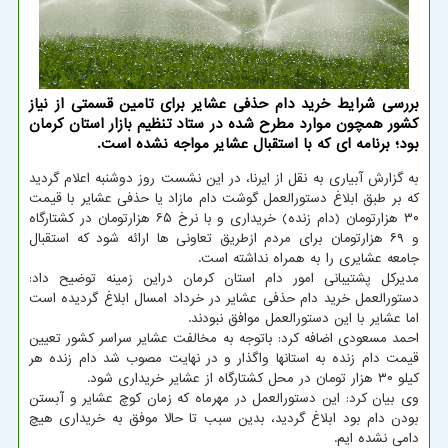
بررسی شرایط خرید دام حذفی عشایر برای تامین قسمتی از نیاز
کشور همچون موارد مطرح شده در ستاد تنظیم بازار استان کرمان
بود؛ برنامه ای که با استقبال عشایر مواجه نشده است.
به گزارش آبیاری به نقل از ایرنا، در این نشست روز دوشنبه اعلام گردید
که بر طبق ابلاغ دستورالعمل گوشت دام مازاد یا حذفی عشایر با قیمت
۳۰ هزارتومان (دام زنده) خریداری و با نرخ ۶۵ هزارتومان در کشتارگاه
و ۶۹ هزارتومان برای مردم ازطریق تعاونی ها ارائه شود که استقبال
جامعه عشایری را به همراه نداشته است.
مدیرکل پشتیبانی امور دام استان کرمان دراین زمینه توضیح داد:
دستورالعمل خرید دام حذفی عشایر در خرداد امسال ابلاغ گردیده است
اما عشایر با این دستورالعمل موافق نبودند.
احمد مسعودی اضافه کرد: باتوجه به مخالفت عشایر سراسر کشور تعیین
قیمت دام زنده به استانها واگذار و در نهایت مصوب شد دام زنده هر
کیلو ۳۰ هزار تومان در محل کشتارگاه از عشایر خریداری شود.
وی بیان کرد: این دستورالعمل در مهرماه که زمان کوچ عشایر و آبستن
بودن دام بود ابلاغ گردید، بدین سبب تا حالا موفق به خریداری هیچ
دامی نشده ایم.