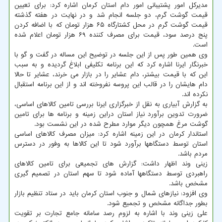
مدیرکل امور پشتیبانی امور دام استان کرمان اشاره کرد: برای تعیین
قیمت گوشت گرم، دو جلسه انجام شد و در نهایت در هفته گذشته
قیمت گوشت گرم در محل کشتارگاه ۶۵ هزار تومان که با اضافه کردن
پنج درصد سود، قیمت برای مصرف کننده ۶۹ هزار تومان اعلام شده
است.
وی همین طور پس از این جلسه در توضیح این مساله در گفت و گو با
خبرنگار ایرنا اشاره کرد که این برنامه تکلیفی ابلاغ گردیده و به سبب
این که با قیمت بیشتر، دام عشایر را در بازار می خرند، عشایر تا حالا
دام هایشان را در قالب این پروسه نفروخته اند و از این برنامه استقبال
نکرده اند.
به گزارش آبیاری به نقل از خبرگزاری ایرنا بررسی تامین کالاهای اساسی،
ضرورت تدوین برآورد نیاز استان دراین زمینه و برنامه ها برای تامین
گوشت مرغ همچون دیگر موارد مطرح شده در این نشست بود.
استاندار کرمان در این زمینه اشاره کرد: میزان مصرف کالاهای اساسی
استان توسط دستگاهها برآورد شود تا این کالاها به وفور در دسترس
مردم باشد.
زینی وند اظهار داشت: گزارش های تجمیعی برای تامین کالاهای
راهبردی توسط دستگاهها آماده شود تا سهم استان در تصمیم گیری
مشخص باشد.
وی افزود: نیازهای شمال و جنوب استان کرمان باید در ستاد تنظیم بازار
بطور جداگانه مشخص و تجمیع شود.
علی زینی وند با اشاره به لزوم رصد سامانه جامع تجارت بر تقویت