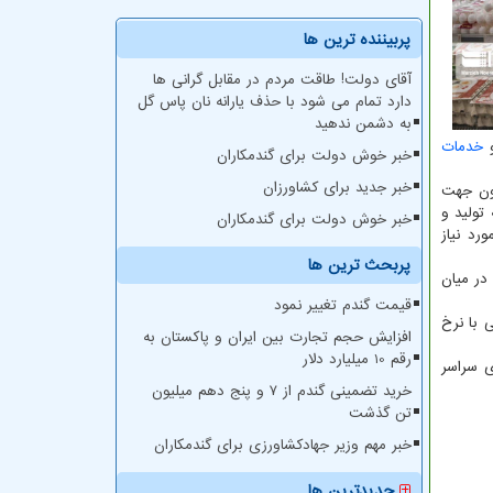
پربیننده ترین ها
آقای دولت! طاقت مردم در مقابل گرانی ها
دارد تمام می شود با حذف یارانه نان پاس گل
به دشمن ندهید
و
خدمات
خبر خوش دولت برای گندمکاران
خبر جدید برای کشاورزان
اون جهت
تولید و
خبر خوش دولت برای گندمکاران
رد نیاز
پربحث ترین ها
در میان
قیمت گندم تغییر نمود
مت مصوب ۳۱ هزار تومان و هر شانه تخم مرغ ۳۰ تایی با نرخ
افزایش حجم تجارت بین ایران و پاکستان به
رقم 10 میلیارد دلار
ی سراسر
خرید تضمینی گندم از ۷ و پنج دهم میلیون
تن گذشت
خبر مهم وزیر جهادکشاورزی برای گندمکاران
جدیدترین ها