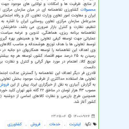
از منابع، ظرفیت ها و امکانات و توانایی های موجود جهت 
محصولات
کشاورزی تفاهمنامه ای در میان سازمان مرکزی ت
ایران و معاونت امور تعاون وزارت تعاون، کار و رفاه اجتماعی
مدیرعامل سازمان مرکزی تعاون روستایی ایران با اشاره به
تنظیم، نظارت و کنترل بازار ضروری می باشد، خاطرنشان 
تفاهمنامه برنامه ریزی، هماهنگی، تدوین و عرضه سیاست
عملیاتی جهت توسعه کیفی تعاونی ها و همینطور بهره گیری 
توسط تعاونی ها با هدف توزیع هوشمندانه و مناسب کالاهای
وی اهداف این تفاهمنامه را توسعه همکاریهای دو جانبه 
رسیدن به ۲۵ درصد سهم اقتصاد کشور، توسعه هر چ
توزیع کالا، اهتمام در مورد مهار گرانی و کنترل و نظارت ب
دانست.
قادری فر دیگر اهداف این تفاهمنامه را گسترش عدالت اجتماع
تعاونی ها، استفاده حداکثری از ظرفیت موجود بخش تعاونی ج
به گزارش آبیاری به نقل از خبرگزاری ایرنا، پیش از این
فروش
مصوب ۴۳ هزار تومان در مناطق ۲۲ گانه شهر تهران کلید خورده بود.
همچنین طرح بازرسی و نظارت کالاهای اساسی از دوشنبه (
کشور آغاز شد.
23:25:06
1400/09/26
تگها:
اینترنت
,
خدمات
,
فروش
,
كشاورزی