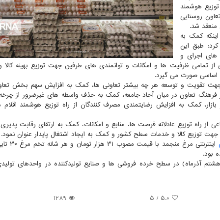
توزیع هوشمند
عاون روستایی
 منعقد شد.
 اینکه کمک به
کرد: طبق این
 های اجرای و
از تمامی ظرفیت ها و امکانات و توانمندی های طرفین جهت توزیع بهینه کالا 
 اساسی صورت می گیرد.
در جهت تقویت و توسعه هر چه بیشتر تعاونی ها، کمک به افزایش سهم بخش تع
ه بیشتر فرهنگ تعاون در میان آحاد جامعه، کمک به حذف واسطه های غیرضرور از چرخه 
ر بازار، کمک به افزایش رضایتمندی مصرف کنندگان از راه توزیع هوشمند اقلام مو
ی از راه توزیع عادلانه فرصت ها، منابع و امکانات، کمک به ارتقای رقابت پذیری 
هت توزیع کالا و خدمات سطح کشور و کمک به ایجاد اشتغال پایدار عنوان نمود.
اینترنتی مرغ منجمد با قی
هشتم آذرماه) در سطح خرده فروشی ها و صنایع تولیدکننده در واحدهای تولید
1289
/ 5
5.0