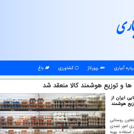
اری
باره آبیاری
رپورتاژ
کشاورزی
باغ
 ها و توزیع هوشمند کالا منعقد شد
یی ایران از
وزیع هوشمند
تعاون روستایی
اری امور تصدی
ستفاده بهینه