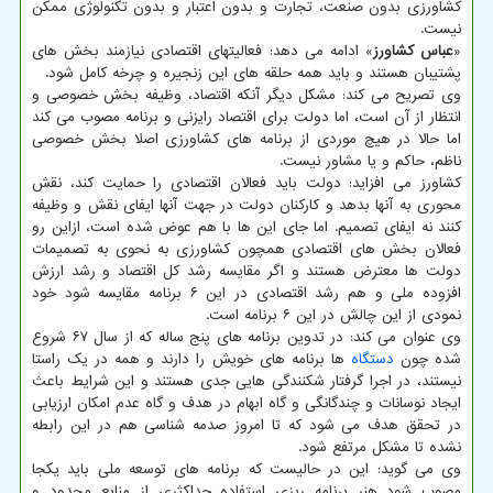
کشاورزی بدون صنعت، تجارت و بدون اعتبار و بدون تکنولوژی ممکن
نیست.
«
عباس کشاورز
» ادامه می دهد: فعالیتهای اقتصادی نیازمند بخش های
پشتیبان هستند و باید همه حلقه های این زنجیره و چرخه کامل شود.
وی تصریح می کند: مشکل دیگر آنکه اقتصاد، وظیفه بخش خصوصی و
انتظار از آن است، اما دولت برای اقتصاد رایزنی و برنامه مصوب می کند
اما حالا در هیچ موردی از برنامه های کشاورزی اصلا بخش خصوصی
ناظم، حاکم و یا مشاور نیست.
کشاورز می افزاید: دولت باید فعالان اقتصادی را حمایت کند، نقش
محوری به آنها بدهد و کارکنان دولت در جهت آنها ایفای نقش و وظیفه
کنند نه ایفای تصمیم. اما جای این ها با هم عوض شده است، ازاین رو
فعالان بخش های اقتصادی همچون کشاورزی به نحوی به تصمیمات
دولت ها معترض هستند و اگر مقایسه رشد کل اقتصاد و رشد ارزش
افزوده ملی و هم رشد اقتصادی در این ۶ برنامه مقایسه شود خود
نمودی از این چالش در این ۶ برنامه است.
وی عنوان می کند: در تدوین برنامه های پنج ساله که از سال ۶۷ شروع
شده چون
دستگاه
ها برنامه های خویش را دارند و همه در یک راستا
نیستند، در اجرا گرفتار شکنندگی هایی جدی هستند و این شرایط باعث
ایجاد نوسانات و چندگانگی و گاه ابهام در هدف و گاه عدم امکان ارزیابی
در تحقق هدف می شود که تا امروز صدمه شناسی هم در این رابطه
نشده تا مشکل مرتفع شود.
وی می گوید: این در حالیست که برنامه های توسعه ملی باید یکجا
مصوب شود هنر برنامه ریزی استفاده حداکثری از منابع محدود و