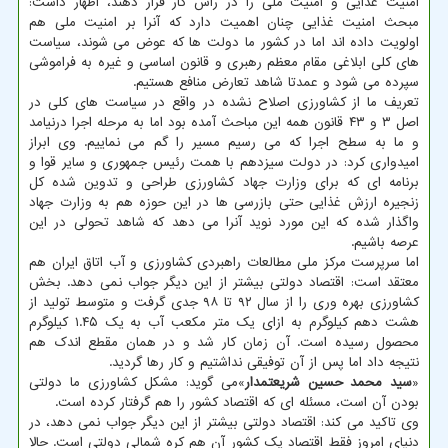
امنیت غذایی و امنیت ملی را در راس کار قرار دهند، اظهار داشت:
مبحث امنیت غذایی چنان اهمیت دارد که آنرا بر امنیت ملی هم
اولویت داده اند اما در کشور ما دولت ها که عوض می شوند، سیاست
های کلی ابلاغی مقام معظم رهبری و قانون اساسی و غیره به فراموشی
سپرده می شود و عمدتا شاهد تعارض منافع هستیم.
تعریف ما از کشاورزی اصلاح نشده در واقع در سیاست های کلی در
اصل ۳ و ۴۳ قانون همه این مباحث آمده بود اما به مرحله اجرا درنیامد
و ما به سطح اجرا که می رسیم مسیر را گم می نماییم. وی ابراز
امیدواری کرد: در دولت سیزدهم با همت رئیس جمهوری و سایر قوا و
برنامه ای که برای وزارت جهاد کشاورزی طراحی و تدوین شده کل
زنجیره ارزش غذایی حتی بازرسی ها در این حوزه هم به وزارت جهاد
واگذار شده که این مورد نوید آنرا می دهد که شاهد تحولی در این
عرصه باشیم.
اما سرپرست مرکز ملی مطالعات راهبردی کشاورزی و آب اتاق ایران
هم
معتقد است: اقتصاد دولتی بیشتر از این دیگر جواب نمی دهد. بخش
کشاورزی بهره وری را از سال ۹۲ تا ۹۸ جدی گرفت و متوسط تولید از
هشت دهم کیلوگرم به ازای یک متر مکعب آب به یک ۱.۴۵ کیلوگرم
محصول رسیده است. آن زمان کار شد و در همان مقطع اندک هم
نتیجه داد اما پس از آن توفیقی نداشتیم و کار رها گردید.
«
سید محمد حسین شریعتمدار
»می گوید: مشکل کشاورزی ما دولتی
بودن آن است، مسئله ای که اقتصاد کشور را هم گرفتار کرده است.
وی تاکید می کند: اقتصاد دولتی بیشتر از این دیگر جواب نمی دهد، در
دنیای امروز فقط اقتصاد یک کشور آن هم کره شمالی دولتی است. حالا