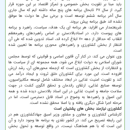
باید مبنا بر تقویت بخش خصوصی و تمرکز اقتصاد بر این حوزه قرار
گیرد. از سال ۶۷ تابحال برنامه های پنج ساله داشته ایم که سال جاری
سال آخر برنامه ششم توسعه است و برخی سال ها دولت ها موفق
نشده اند طبق برنامه پیش بروند.
شریعتمدار می افزاید: هر برنامه ای یک هدف، سیاست، راهبرد و برنامه
های پیوست دارد، در اسنادبالادستی بر اساس راهبردهای رهبرمعظم
انقلاب که حداقل از دهه ۷۰ ابلاغ کرده اند، اسناد تدوین شده که طی آن
انتظار از بخش کشاورزی و راهبردهای محوری برنامه ها تعیین شده
است.
وی عنوان می کند: در کنار آن قانون اساسی و قوانینی که توسط مجلس
شورای اسلامی به دولت ابلاغ می شود، همه مجموعه ای از سیاست ها
و انتظارات از بخش کشاورزی است که ازجمله محورهای آن، رشد ارزش
افزوده است. این مورد برای کشاورزان خلق ثروت و ایجاد درآمد می
کند و تقویت امنیت غذایی در ابعاد مختلف شامل توسعه مکانیزاسیون،
توسعه صنایع غذایی، ارتقای راندمان و تحقق الگوی کشت در جهت
سلامت جامعه و امنیت غذایی در این اسناد بالادستی دیده شده و همه
این اصول و راهبردها به وضوح در اسناد قابل دسترسی است، اما در
مرحله اجرا شکل دیگری یافته و یا اصلا محقق نشده است.
کشاورزی نیازمند بخش های پشتیبان است
کارشناس کشاورزی و معاون و مشاور وزیر اسبق جهادکشاورزی هم در
این رابطه تصریح می کند: در کشور نقدی به برنامه ها وجود دارد و آن
این است که با هم هماهنگ نیست، در واقع توسعه و تحول بخش