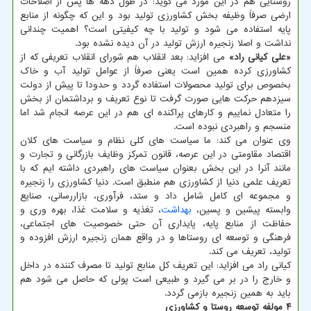
روستایی هم در این مورد می گوید: در طول دهه ها پس از اصلاحات
ارضی صرفاً وظیفه بخش کشاورزی تولید بود و این که چگونه از منابع
پایه استفاده می شود و تولید با چه کیفیتی است؟ اهمیت چندانی
نداشت و اصلا زنجیره ارزش تولید در آن دیده نشده بود.
«علی کیانی راد»
می افزاید: بعد انقلاب هم شورای انقلاب تعریفی که از
کشاورزی کرده همین است یعنی صرفاً از عوامل تولید آب و خاک
بخصوص برای تولید محصولات استفاده گردد و حدودا تا پیش از دولت
سیزدهم حرکت هایی صورت گرفت تا نوع تعریف و برداشتمان از بخش
را متعادل نماییم و کارهای پراکنده ای هم در این عرصه انجام شد اما
منسجم و راهبردی نبوده است.
وی عنوان می کند: ما سیاست های کلی نظام و سیاست های کلان
اقتصاد مقاومتی در این عرصه، قانون تمرکز وظایف بازرگانی و تجارت و
مانند آنرا در این بخش بعنوان سیاست های راهبردی داشته ایم که با
تعریف علمی دنیا از کشاورزی هم منطبق است. دنیا کشاورزی را زنجیره
و مجموعه ای کامل شامل داد و ستد، فرآوری، بازاررسانی، صنایع
وابسته پیشین و پسین،
بهداشت
، تغذیه و سلامت غذا، بهره وری و
حفاظت از منابع پایه، پایداری آن حتی خصوصیت های اجتماعی،
فرهنگی و توسعه ای روستاها و در واقع همان زنجیره ارزش افزوده و
تولید، تعریف می کند.
کیانی راد می افزاید: این تعریف کل منابع تولید تا مصرف کننده در داخل
و خارج را در بر می گیرد و طبیعی است پولی که حاصل می شود هم
باید به همین زنجیره بازمی گردد.
۴ مولفه توسعه روستا و کشاورزی