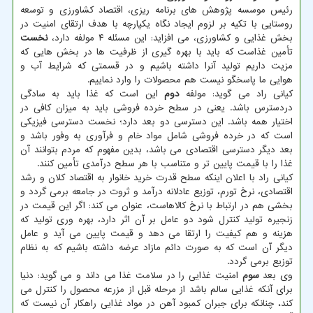
رئیس موسسه پژوهش های برنامه ریزی، اقتصاد کشاورزی و توسعه
روستایی با تکیه بر لزوم ایجاد نگاه یکپارچه با هدف ارتقای امنیت در
بخش غذایی و کشاورزی، می افزاید: این مسئله ۴ مولفه دارد،
نخست
تأمین غذاست که باید با بهره گیری از ظرفیت ها در بخش هایی که
مزیت داریم تولید آنرا داشته باشیم و در قسمتی که شرایط آب و
هوایی ما پاسخگو نیست هم محصولات را وارد نماییم.
کیانی راد می گوید: مولفه
دوم
این است که غذا باید به سادگی
دردسترس باشد. یعنی در سطح خرده فروشی باید به میزان کافی در
اختیار همه باشد. این دسترسی دو بعد دارد؛ نخست دسترسی فیزیکی
است که در خرده فروشی شامل مواد خام و فرآوری به وفور باشد و
بعد دیگر دسترسی اقتصادی می باشد، بدین مفهوم که مردم بتوانند آن
غذا را با قیمت پایین تر و متناسب با هر سطح درآمدی تأمین کنند.
کیانی راد با اعلان اینکه سطح قدرت خرید خانوار به اقتصاد کلان و رشد
اقتصادی، نرخ تورم، توزیع عادلانه درآمد و ثروت در جامعه برمی گردد و
بخشی هم در ارتباط با نرخ کالاهاست، عنوان می کند: اگر این قیمت در
زنجیره تولید کنترل شود دو عامل بر آن اثر دارد، بهره وری تولید که
هزینه و هم کیفیت را ارتقا می دهد و قیمت پایین می آید و عامل
دیگر آن است که به صورت دائم مازاد عرضه داشته باشیم که به نظام
توزیع برمی گردد.
وی بعد
سوم
امنیت غذایی را در سلامت غذا می داند و می گوید: دنیا
برای آنکه غذایی سالم باشد از مرحله قبل از مزرعه محصول را کنترل می
کند، چنانکه برای جبران کمبود آهن در مواد غذایی راهکار آن نیست که