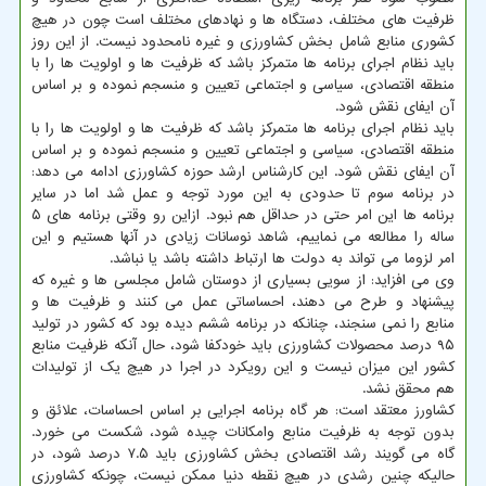
ظرفیت های مختلف، دستگاه ها و نهادهای مختلف است چون در هیچ
کشوری منابع شامل بخش کشاورزی و غیره نامحدود نیست. از این روز
باید نظام اجرای برنامه ها متمرکز باشد که ظرفیت ها و اولویت ها را با
منطقه اقتصادی، سیاسی و اجتماعی تعیین و منسجم نموده و بر اساس
آن ایفای نقش شود.
باید نظام اجرای برنامه ها متمرکز باشد که ظرفیت ها و اولویت ها را با
منطقه اقتصادی، سیاسی و اجتماعی تعیین و منسجم نموده و بر اساس
آن ایفای نقش شود. این کارشناس ارشد حوزه کشاورزی ادامه می دهد:
در برنامه سوم تا حدودی به این مورد توجه و عمل شد اما در سایر
برنامه ها این امر حتی در حداقل هم نبود. ازاین رو وقتی برنامه های ۵
ساله را مطالعه می نماییم، شاهد نوسانات زیادی در آنها هستیم و این
امر لزوما می تواند به دولت ها ارتباط داشته باشد یا نباشد.
وی می افزاید: از سویی بسیاری از دوستان شامل مجلسی ها و غیره که
پیشنهاد و طرح می دهند، احساساتی عمل می کنند و ظرفیت ها و
منابع را نمی سنجند، چنانکه در برنامه ششم دیده بود که کشور در تولید
۹۵ درصد محصولات کشاورزی باید خودکفا شود، حال آنکه ظرفیت منابع
کشور این میزان نیست و این رویکرد در اجرا در هیچ یک از تولیدات
هم محقق نشد.
کشاورز معتقد است: هر گاه برنامه اجرایی بر اساس احساسات، علائق و
بدون توجه به ظرفیت منابع وامکانات چیده شود، شکست می خورد.
گاه می گویند رشد اقتصادی بخش کشاورزی باید ۷.۵ درصد شود، در
حالیکه چنین رشدی در هیچ نقطه دنیا ممکن نیست، چونکه کشاورزی