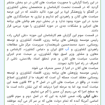
در این راستا گزارشی با محوریت سیاست های کلان در دو بخش منتشر
گردید که در قسمت نخست کارشناسان و متخصصان بخش کشاورزی
در گفتگو با پژوهشگر ایرنا بر این مورد تاکید داشتند که در این عرصه
سیاست های کلان و راهبردی کم نداریم و نیازی به سیاستگذاری های
جدید در این حوزه وجود ندارد و در بخش دوم هم چالش های برنامه
های اجرایی و مشکلات جدی در حوزه کشاورزی را مورد بررسی قرار
دادند.
در قسمت سوم این گزارش هم کارشناسان این حوزه؛ «علی کیانی راد»
رئیس موسسه پژوهش های برنامه ریزی، اقتصاد کشاورزی و توسعه
روستایی، «سید محمدحسین شریعتمدار» سرپرست مرکز ملی مطالعات
راهبردی کشاورزی و
آب
اتاق ایران و «عباس کشاورز»، کارشناس و
معاون و مشاور وزیر اسبق جهاد کشاورزی، بر مبحث عدم اجرای
مناسب سیاست های کلان و عدم تحقق اسناد بالادستی، ناشی از
انحراف در راه اجرا تاکید نمودند.
سیاست های کلان در اجرا از مسیر منحرف می شوند
رئیس موسسه پژوهش های برنامه ریزی، اقتصاد کشاورزی و توسعه
روستایی معتقد است: مسئله آن است که تعریف ما از کشاورزی اصلاح
نشده در واقع در سیاست های کلی در اصل ۳ و ۴۳ قانون همه این
مباحث آمده بود اما به مرحله اجرا درنیامد که این نشان داده است ما
به سطح اجرا که می رسیم آن مسیر را گم می نماییم.
«
علی کیانی راد
» ضمن اشاره به این که در اصل دوم و سوم قانون
اساسی آمریکا آمده که تمام دولت هایی که بر سر کار می آیند موظفند