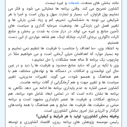
مانند بخش های صنعت،
خدمات
و غیره نیست.
کشاورز تصریح می کند: وقتی برنامه ها عملیاتی می شود و فکر می
نماییم پول فراوان، آب بسیار و تجارت سهل و روان است و اجرا با هر
شرایطی بی توجه به خشکسالی، تحریم، کم و زیاد شدن بارش ها و
تغییر فصل این بارندگی ها، وضعیت سرمایه گذاری و سیاست های
تأمین منابع و غیره می تواند در دراز مدت به شدت بر بخش و منابع
اثرات ناگواری برجای گذارد، چنانکه اینک هم شاهد مواردی از این دست
هستیم.
به اعتقاد وی، «ما اهداف را متناسب با ظرفیت ها تنظیم نمی نماییم و
چه بسیار موارد که اهدافمان خیلی آرمانی است و می خواهیم مثلاً در
چارچوب یک برنامه ۵ ساله همه مشکلات را حل نماییم.»
وی با تکیه بر این که «باید منابع محدود و ظرفیت ها را دید و در عین
حال این توانمندی و امکانات در دستگاه ها و نهادهای مختلف هم با
هم هماهنگ و همسو شود»، می گوید: تغییرات مدیریتی، تغییر
سیاست ها و تغییر جهت و هم آرمانگرایی از آفات برنامه هاست.
کشاورز ضمن اشاره به عدم پایداری برنامه ها ادامه می دهد: نگاهی به
برنامه ها نشان داده است که در تمامی ابعاد شامل خود برنامه، هم
درمنابع، امکانات و ظرفیت ها عنصر ناپایداری مشهود است و برنامه
مبتنی بر حقیقت ها، ظرفیت ها، منابع و هم هماهنگ با همه واحدهای
اثرگذار و اثرپذیر نیاز امروز بخش کشاورزی است.
وظیفه بخش کشاورزی؛ تولید با هر شرایط و کیفیتی؟
رئیس موسسه پژوهش های برنامه ریزی، اقتصاد کشاورزی و توسعه