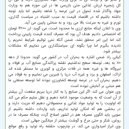
کل زنجیره ارزش غذایی حتی بازرسی ها در این حوزه هم به وزارت
جهاد واگذار شده تحول در این عرصه را شاهد باشیم. اما باید توجه
داشته باشیم که در اقتصاد قیمت به سبب اشتباه در سیاست گذاری،
تورم و غیره به سرعت بالا می رود و به سختی پایین می آید.
وی با اعلان اینکه منابع ارزی ما محدود است، می گوید: ارز ۴۲۰۰ تومان
که اختصاص دادیم هدف آن بود که مصرف کننده قیمت پایینی پرداخت
کند اما این امر محقق نشد. ضمن آنکه نمی توانیم شرایط تحریم را
نادیده بگیرم اما چرا بگونه ای سیاستگذاری می نماییم که مشکلات
بیشتر شود.
کیانی راد ضمن اشاره به بحران آب در کشور می گوید: حدودا از دهه
۸۰ به بعد، توسعه سطح نداشتیم. نقشه پراکندگی صنایع آب بر فولاد و
نیروگاه ها و غیره همه در فلات مرکزی و کویری ما مستقر شده اند
اراک، اصفهان و یزد و غیره آب دریا را شیرین می نماییم و به فولاد می
دهیم. بحران آب در عرصه توسعه کشاورزی نبوده اما توسعه صنعتی ما
هم مبتنی بر آمایش نبوده است.
وی عنوان می کند: اگر این صنایع را به کنار دریا ببریم منفعت آن بیشتر
از آن است که به وضعیت موجود ادامه دهیم و عقل سلیم حکم می کند
که اولویت را به تولید مواد غذایی و محصولاتی دهیم که مزیت دارند و
در بخشی هم که امکان تولید نداریم، باید واردات داشته باشیم. از
سویی باید الگوی مصرف هم در کشور اصلاح گردد چنانکه مصرف ما در
روغن، شکر و حتی مرغ و گوشت بیشتر از میانگین جهانی است.
وی ابراز امیدواری می کند: در چارچوب «نقشه راه تولید و رفع موانع