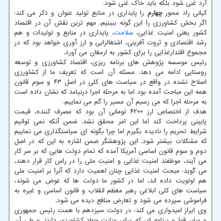
آرد غنی شود بلکه باید خاک غنی شود.
کیانی راد محور
چهارم
را پایداری در منابع تولید عنوان و ذکر می کند:
اگر بخش کشاورزی را این گونه ببینیم، مهم ترین نقش آن در اقتصاد
کشور یعنی امنیت غذایی،
سلامت
، پایداری در منابع و تولیدات و هم
رشد اقتصادی و ثروت آفرینی، اشتغالزایی و ارز آوری خواهد بود که در
مجموع اقتدارغذایی را برای کشور به ارمغان می آورد.
رئیس موسسه پژوهش های برنامه ریزی، اقتصاد کشاورزی و توسعه
روستایی ادامه می دهد: مسئله آن است که تعریف ما از کشاورزی
اصلاح نشده در واقع در سیاست های کلی در اصل ۴۳ و سوم قانون
همه این مباحث آمده بود اما به مرحله اجرا درنیامد که نشان داده است
به مرحله اجرا که می رسیم آن مسیر را گم می نماییم.
هدف از اختصاص ارز ۴۲۰۰ تومانی آن بود که مصرف کننده، قیمت
پایینی پرداخت کند اما این امر محقق نشد. ضمن آنکه نمی توانیم
شرایط تحریم را نادیده بگیرم اما چرا بگونه ای سیاستگذاری می نماییم
که مشکلات بیشتر شود. این پژوهشگر ضمن اشاره به این که در اصل
دوم و سوم قانون اساسی آمریکا آمده که تمام دولت هایی که بر سر کار
می آیند، موظفند امنیت غذایی و امنیت ملی را در راس کار قرار دهند،
می گوید: مبحث امنیت غذایی چنان اهمیت دارد که آنرا بر امنیت ملی
هم اولویت داده اند، اما در کشور ما دولت ها که عوض می شوند،
سیاست های کلی ابلاغی رهبر معظم انقلاب و قانون اساسی و غیره به
فراموشی سپرده می شود و تعارض منافع دیده می شود.
وی ابراز امیدواری می کند: در دولت سیزدهم با همت رئیس جمهوری
و سایر قوا و برنامه ای که برای وزارت جهاد کشاورزی دارند و طی آن