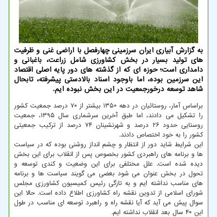
به گزارش آبیاری ایران سرزمینی چهارفصل با اراضی غنی و ظرفیت
های تولید بسیار در بخش کشاورزی شامل زراعت، باغبانی و
دامداری است؛ حوزه ای که از گذشته های دور پایه اصلی اقتصاد
این سرزمین بوده، اما باوجود اسناد بالادستی پیشرفته، تابحال
شاهد توسعه درخورجمعیت در این بخش نبوده ایم.
براساس آمار، روستائیان در دهه ۱۳۵۰ بیشتر از ۷۰ درصد جمعیت کشور
را تشکیل می دادند، اما طبق آخرین سرشماری سال ۱۳۹۵، جمعیت
روستایی حدود ۲۶ درصد و شهرنشینان ۷۴ درصد از ترکیب جمعیتی
کشور را به خود اختصاص دادند.
این شرایط شاید دور از انتظار و چشم انداز روشنی بوده که در سیاست
ها و برنامه های راهبردی کشور بخصوص پس از انقلاب برای این بخش
دیده شده است. علل مختلفی برای این وضعیت و کندی توسعه و
تحول در بخش عنوان می شود بعضی می گویند سیاست ها و برنامه
های مناسب نداشته ایم و به تازگی رئیس کمیسیون کشاورزی مجلس
شورای اسلامی از تدوین نقشه راه کشاورزی اطلاع داده است. حالا این
سوال پیش می آید که آیا نقشه راه و راهبرد توسعه ای مناسب در طول
این ۴۰ سال بعد انقلاب نداشته ایم.