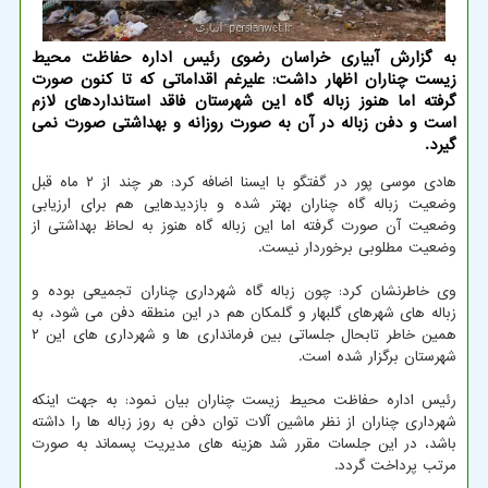
به گزارش آبیاری خراسان رضوی رئیس اداره حفاظت محیط
زیست چناران اظهار داشت: علیرغم اقداماتی که تا کنون صورت
گرفته اما هنوز زباله گاه این شهرستان فاقد استانداردهای لازم
است و دفن زباله در آن به صورت روزانه و بهداشتی صورت نمی
گیرد.
هادی موسی پور در گفتگو با ایسنا اضافه کرد: هر چند از ۲ ماه قبل
وضعیت زباله گاه چناران بهتر شده و بازدیدهایی هم برای ارزیابی
وضعیت آن صورت گرفته اما این زباله گاه هنوز به لحاظ بهداشتی از
وضعیت مطلوبی برخوردار نیست.
وی خاطرنشان کرد: چون زباله گاه شهرداری چناران تجمیعی بوده و
زباله های شهرهای گلبهار و گلمکان هم در این منطقه دفن می شود، به
همین خاطر تابحال جلساتی بین فرمانداری ها و شهرداری های این ۲
شهرستان برگزار شده است.
رئیس اداره حفاظت محیط زیست چناران بیان نمود: به جهت اینکه
شهرداری چناران از نظر ماشین آلات توان دفن به روز زباله ها را داشته
باشد، در این جلسات مقرر شد هزینه های مدیریت پسماند به صورت
مرتب پرداخت گردد.