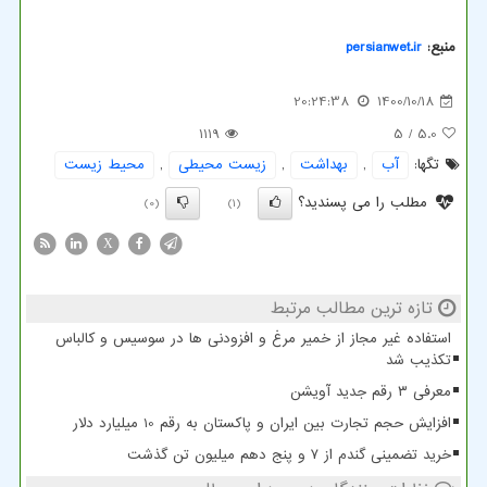
منبع:
persianwet.ir
20:24:38
1400/10/18
1119
/ 5
5.0
تگها:
آب
,
بهداشت
,
زیست محیطی
,
محیط زیست
مطلب را می پسندید؟
(0)
(1)
X
تازه ترین مطالب مرتبط
استفاده غیر مجاز از خمیر مرغ و افزودنی ها در سوسیس و کالباس
تکذیب شد
معرفی ۳ رقم جدید آویشن
افزایش حجم تجارت بین ایران و پاکستان به رقم 10 میلیارد دلار
خرید تضمینی گندم از ۷ و پنج دهم میلیون تن گذشت