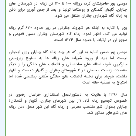
موسی پور خاطرنشان کرد: روزانه ۱۰۰ تا ۱۲۰ تن زباله در شهرستان های
چناران، گلبهار، گلمکان و روستاها تولید و بعد از جمع آوری برای دفن
به زباله گاه شهرداری چناران منتقل می شود.
وی با اشاره به اینکه هر شهروند چنارانی در روز حدود ۶۳۰ گرم زباله
تولید می کند، اظهار نمود: زباله گاه شهرستان چناران بسیار قدیمی و
مجوز آن در ارتباط با حدود سال ۱۳۷۴ است.
موسی پور ضمن اشاره به این که هر چند زباله گاه چناران روی آبخوان
نیست اما باید از ورود شیرابه های زباله ها به سطوح زیرزمینی
جلوگیری شود، نخاله های ساختمانی و فاضلاب های خانگی را از دیگر
معضلات زیست محیطی در ۲ شهرستان چناران و گلبهار دانست و اظهار
داشت: هرچند برای تخلیه فاضلاب های خانگی مکانی پیشبینی شده اما
احتیاج به تصفیه خانه است.
سال ۱۳۹۶ با عنایت به دستورالعمل استانداری خراسان رضوی در
خصوص تجمیع زباله گاه، (از بین شهرهای چناران، گلبهار و گلمکان)
چناران بعنوان شهر منتخب معرفی و زباله گاه این شهر محل دفن زباله
های شهرهای مذکور شد.