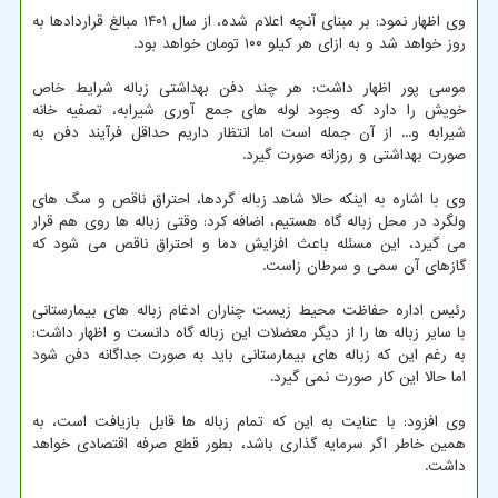
وی اظهار نمود: بر مبنای آنچه اعلام شده، از سال ۱۴۰۱ مبالغ قراردادها به
روز خواهد شد و به ازای هر کیلو ۱۰۰ تومان خواهد بود.
موسی پور اظهار داشت: هر چند دفن بهداشتی زباله شرایط خاص
خویش را دارد که وجود لوله های جمع آوری شیرابه، تصفیه خانه
شیرابه و... از آن جمله است اما انتظار داریم حداقل فرآیند دفن به
صورت بهداشتی و روزانه صورت گیرد.
وی با اشاره به اینکه حالا شاهد زباله گردها، احتراق ناقص و سگ های
ولگرد در محل زباله گاه هستیم، اضافه کرد: وقتی زباله ها روی هم قرار
می گیرد، این مسئله باعث افزایش دما و احتراق ناقص می شود که
گازهای آن سمی و سرطان زاست.
رئیس اداره حفاظت محیط زیست چناران ادغام زباله های بیمارستانی
با سایر زباله ها را از دیگر معضلات این زباله گاه دانست و اظهار داشت:
به رغم این که زباله های بیمارستانی باید به صورت جداگانه دفن شود
اما حالا این کار صورت نمی گیرد.
وی افزود: با عنایت به این که تمام زباله ها قابل بازیافت است، به
همین خاطر اگر سرمایه گذاری باشد، بطور قطع صرفه اقتصادی خواهد
داشت.