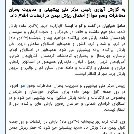
به گزارش آبیاری رئیس مرکز ملی پیشبینی و مدیریت بحران
مخاطرات وضع هوا از احتمال ریزش بهمن در ارتفاعات اطلاع داد.
صادق ضیاییان در گفت و گو با ایسنا
اظهارکرد: امروز (۲۹دی ماه) بارش
شدید نخواهیم داشت و فقط در هرمزگان و جنوب کرمان و سیستان
بلوچستان شاهد بارش های پراکنده خواهیم بود و پنجشنبه(۳۰دی ماه)
در غرب و شمال غرب کشور و همینطور استانهای ساحلی دریای خزر
بارش پراکنده برف پیشبینی می شود همینطور در استانهای ایلام،
لرستان، چهارمحال و بختیاری، کرمانشاه، کردستان، آذربایجان شرقی،
آذربایجان غربی، اردبیل، گیلان، مازندران همینطور در استانهای زنجان،
مرکزی و همدان و ارتفاعات و دامنه های استان تهران والبرز و قزوین
بارش برف دور از انتظار نیست.
رییس مرکز ملی پیشبینی و مدیریت بحران مخاطرات وضع
هوا
افزود:
در روز جمعه (اول بهمن ماه) برای استانهای خوزستان و مازندران
بخصوص در ارتفاعات و دامنه بارش سنگین برف پیشبینی می شود و در
استانهای خراسان شمالی و خراسان رضوی بارش های پراکنده دور از
انتظار نیست.
وی اضافه کرد: روز پنجشنبه (۳۰دی ماه) بارش در ارتفاعات و روز جمعه
(اول بهمن ماه) وزش باد شدید پیشبینی می شود که خطر ریزش بهمن
را به دنبال دارد.