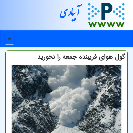
آبیاری
منو
گول هوای فریبنده جمعه را نخورید