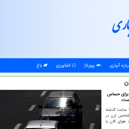
اری
باره آبیاری
رپورتاژ
کشاورزی
باغ
ن
ط ناسالم برای حساس
است.
، کیفیت هوای تهران طی ۲۴ ساعت گذشته
اخص میانگین ۱۰۳ و آلاینده شاخص ازن در
وای الان با