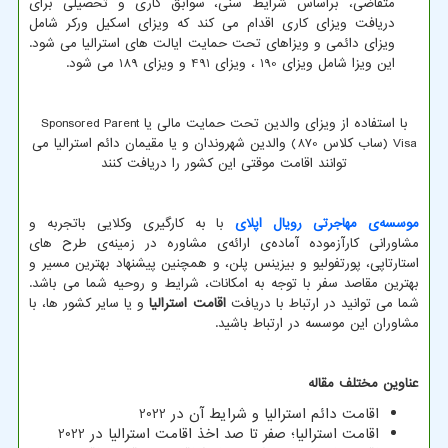
متقاضی، براساس شرایط سنی، سوابق کاری و تحصیلی برای
دریافت ویزای کاری اقدام می کند که ویزای اسکیل ورکر شامل
ویزای دائمی و ویزاهای تحت حمایت ایالت های استرالیا می شود.
این ویزا شامل ویزای 190 ، ویزای 491 و ویزای 189 می شود.
با استفاده از ویزای والدین تحت حمایت مالی یا
Sponsored Parent
Visa
(ساب کلاس 870) والدین شهروندان و یا مقیمان دائم استرالیا می
توانند اقامت موقتی این کشور را دریافت کنند
موسسه‌ی مهاجرتی رویال اپلای
با به کارگیری وکلایی باتجربه و
مشاورانی کارآزموده آماده‌ی ارائه‌ی مشاوره در زمینه‌ی طرح های
استارتاپی، پورتفولیو و بیزینس پلن، و همچنین پیشنهاد بهترین مسیر و
بهترین مقاصد سفر با توجه به امکانات، شرایط و روحیه شما می باشد.
شما می توانید در ارتباط با دریافت
اقامت استرالیا
و یا سایر کشور ها، با
مشاوران این موسسه در ارتباط باشید.
عناوین مختلف مقاله
اقامت دائم استرالیا و شرایط آن در 2022
اقامت استرالیا؛ صفر تا صد اخذ اقامت استرالیا در 2022