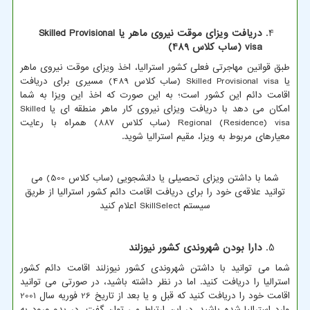
دریافت ویزای موقت نیروی ماهر یا
Skilled Provisional
visa
(ساب کلاس 489)
طبق قوانین مهاجرتی فعلی کشور استرالیا، اخذ ویزای موقت نیروی ماهر
یا
Skilled Provisional visa
(ساب کلاس 489) مسیری برای دریافت
اقامت دائم این کشور است؛ به این صورت که اخذ این ویزا به شما
امکان می دهد با دریافت ویزای نیروی کار ماهر منطقه ای یا
Skilled
Regional (Residence) visa
(ساب کلاس 887) همراه با رعایت
معیارهای مربوط به ویزا، مقیم استرالیا شوید.
شما با داشتن ویزای تحصیلی یا دانشجویی (ساب کلاس 500) می
توانید علاقه‌ی خود را برای دریافت اقامت دائم کشور استرالیا از طریق
سیستم
SkillSelect
اعلام کنید
دارا بودن شهروندی کشور نیوزلند
شما می توانید با داشتن شهروندی کشور نیوزلند اقامت دائم کشور
استرالیا را دریافت کنید. اما در نظر داشته باشید، در صورتی می توانید
اقامت خود را دریافت کنید که قبل و یا بعد از تاریخ 26 فوریه سال 2001
وارد استرالیا شده باشید. در این ارتباط می توان گفت، در بدو ورود به