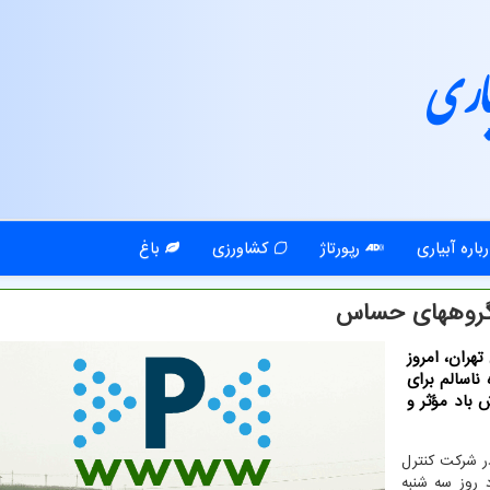
اری
باره آبیاری
رپورتاژ
کشاورزی
باغ
 گروههای حساس
هران، امروز
ناسالم برای
باد مؤثر و
ر شرکت کنترل
 روز سه شنبه