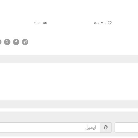
1202
/ 5
5.0
X