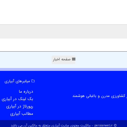
صفحه اخبار
میانبرهای آبیاری
درباره ما
 کشاورزی مدرن و باغبانی هوشمند
بک لینک در آبیاری
رپورتاژ در آبیاری
مطالب آبیاری
persianwet.ir - مالکیت معنوی سایت آبیاری متعلق به مالکین آن می باشد