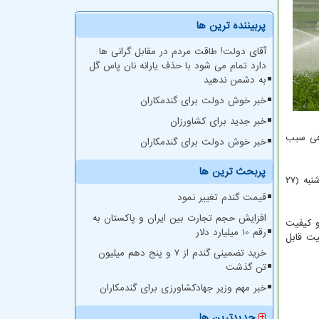
پربیننده ترین ها
آقای دولت! طاقت مردم در مقابل گرانی ها
دارد تمام می شود با حذف یارانه نان پاس گل
به دشمن ندهید
خبر خوش دولت برای گندمکاران
خبر جدید برای کشاورزان
صبحگاهی سبب
خبر خوش دولت برای گندمکاران
پربحث ترین ها
وزش باد مؤثر در طول روز از تجمع آلاینده ها جلوگیری می کند و با تقویت ناپایداری جوی همراه با افزایش تندی باد تا ساعات پایانی چهارشنبه (۲۷
قیمت گندم تغییر نمود
افزایش حجم تجارت بین ایران و پاکستان به
شته «ذرات معلق کمتر از ۲.۵میکرون» با میانگین ۸۷ بود و کیفیت
رقم 10 میلیارد دلار
انگین ۹۲ و کیفیت هوا در وضعیت قابل
خرید تضمینی گندم از ۷ و پنج دهم میلیون
تن گذشت
خبر مهم وزیر جهادکشاورزی برای گندمکاران
جدیدترین ها