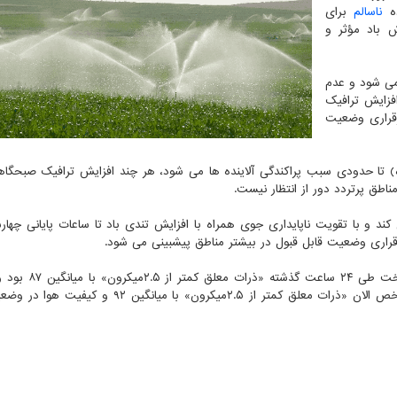
ده
ناسالم
برای
 باد مؤثر و
 می شود و عدم
 (۲۶ بهمن ماه) و افزایش ترافیک
قراری وضعیت
ندی باد تا بامداد روز چهارشنبه (۲۷ بهمن ماه) تا حدودی سبب پراکندگی آلاینده ها می شود، هر چند افزایش ترافیک 
ق پرتردد دور از انتظار نیست.
قراری وضعیت قابل قبول در بیشتر مناطق پیشبینی می شود.
، آلاینده شاخص هوای پایتخت طی ۲۴ ساعت گذ
هوای پایتخت در وضعیت قابل قبول قرار داشت. آلاینده شاخص الان «ذرات معلق کمتر از ۲.۵میکرون» با می