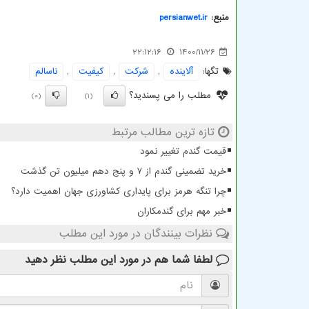
منبع:
persianwet.ir
22:12:16
1400/11/26
تگها:
آلاینده
,
شركت
,
كیفیت
,
ناسالم
مطلب را می پسندید؟
(0)
(1)
تازه ترین مطالب مرتبط
قیمت گندم تغییر نمود
خرید تضمینی گندم از ۷ و پنج دهم میلیون تن گذشت
چرا تنگه هرمز برای پایداری کشاورزی جهان اهمیت دارد؟
خبر مهم برای گندمکاران
نظرات بینندگان در مورد این مطلب
لطفا شما هم
در مورد این مطلب
نظر دهید