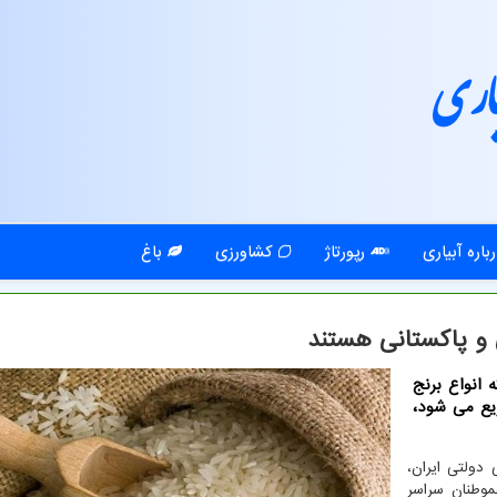
اری
باره آبیاری
رپورتاژ
کشاورزی
باغ
 و پاکستانی هستند
 انواع برنج
توزیع می شود،
 دولتی ایران،
موطنان سراسر