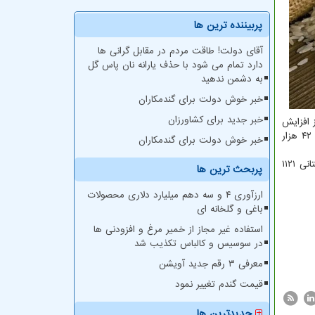
پربیننده ترین ها
آقای دولت! طاقت مردم در مقابل گرانی ها
دارد تمام می شود با حذف یارانه نان پاس گل
به دشمن ندهید
خبر خوش دولت برای گندمکاران
خبر جدید برای کشاورزان
 افزایش
بی ضابطه قیمت ها برای هر کیلوگرم برنج طارم ایرانی درجه یک ۶۵ هزار تومان، برنج طارم درجه دو ۶۰ هزار تومان، برنج ایرانی شیرودی ۴۲ هزار
خبر خوش دولت برای گندمکاران
بازرگانی تهیه شده به ازای هر کیلوگرم برنج هندی ۱۱۲۱ مبلغ ۲۴ هزار تومان، پاکستانی ۱۱۲۱
پربحث ترین ها
ارزآوری ۴ و سه دهم میلیارد دلاری محصولات
باغی و گلخانه ای
استفاده غیر مجاز از خمیر مرغ و افزودنی ها
در سوسیس و کالباس تکذیب شد
معرفی ۳ رقم جدید آویشن
قیمت گندم تغییر نمود
جدیدترین ها