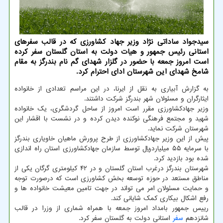
سیدجواد ساداتی نژاد وزیر جهاد کشاورزی که در قالب سفرهای
استانی رئیس جمهور و هیات دولت به استان گلستان سفر کرده
است امروز جمعه با حضور در گلزار شهدای گم نام بندرگز به مقام
شامخ شهدای این شهرستان ادای احترام کرد.
به گزارش آبیاری به نقل از ایرنا، در این مراسم تعدادی از خانواده
ایثارگران و مسئولان شهر بندرگز شرکت داشتند.
وزیر جهادکشاورزی مقرر است امروز از ساحل گردشگری، یک خانواده
شهید و مجتمع فرهنگی نوکنده دیدن کرده و در نشست با اقشار این
شهرستان شرکت نماید.
پیش از این وزیر جهادکشاورزی از طرح پرورش ماهیان خاویاری بندرگز
با سرمایه ۵۵ میلیاردریال توسط سازمان جهادکشاورزی استان راه اندازی
شده بود بازدید کرد.
شهرستان بندرگز درغرب استان گلستان و در ۴۲ کیلومتری گرگان یکی از
مناطق مستعد در حوزه توسعه بخش کشاورزی است که درصورت توجه
و حمایت مسئولان امر می تواند در جهت تامین معیشت خانواده ها و
رفع اشکال بیکاری کمک شایانی کند.
رییس جمهور بامداد امروز جمعه با همراه شماری از وزرا در قالب
شانزدهم
سفر
استانی دولت به گلستان سفر کرد.