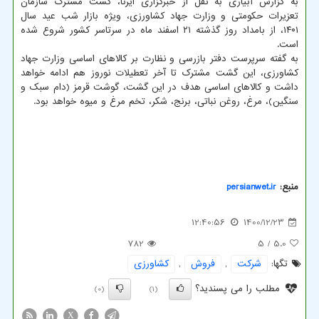
به گزارش آبیاری به نقل از خبرگزاری ایرنا، گشت مشترک سازمان
تعزیرات حکومتی و وزارت جهاد کشاورزی، ویژه بازار شب عید سال
۱۴۰۱، از بامداد روز گذشته ۲۱ اسفند ماه در سرتاسر کشور شروع شده
است.
به گفته سرپرست دفتر بازرسی و نظارت بر کالاهای اساسی وزارت جهاد
کشاورزی، این گشت مشترک تا آخر تعطیلات نوروز هم ادامه خواهد
داشت و کالاهای اساسی هدف در این گشت، گوشت قرمز (دام سبک و
سنگین)، مرغ، روغن نباتی، برنج، شکر، تخم مرغ و میوه خواهد بود.
منبع:
persianwet.ir
12:40:56
1400/12/23
782
/ 5
5.0
تگها:
شركت
,
فروش
,
كشاورزی
مطلب را می پسندید؟
(0)
(1)
X