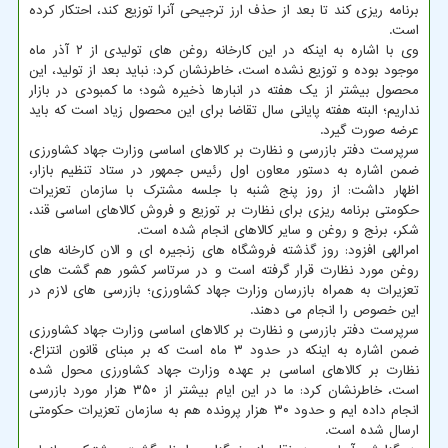
برنامه ریزی کند تا بعد از حذف ارز ترجیحی آنرا توزیع کند، احتکار کرده
است.
وی با اشاره به اینکه در این کارخانه روغن های تولیدی از ۲ آذر ماه
موجود بوده و توزیع نشده است، خاطرنشان کرد: نباید بعد از تولید، این
محصول بیشتر از یک هفته در انبارها ذخیره شود؛ ما کمبودی در بازار
نداریم؛ البته هفته پایانی سال تقاضا برای این محصول زیاد است که باید
عرضه صورت گیرد.
سرپرست دفتر بازرسی و نظارت بر کالاهای اساسی وزارت جهاد کشاورزی
ضمن اشاره به دستور معاون اول رئیس جمهور در ستاد تنظیم بازار،
اظهار داشت: از روز پنج شنبه با جلسه مشترک با سازمان تعزیرات
حکومتی برنامه ریزی برای نظارت بر توزیع و فروش کالاهای اساسی قند،
شکر، برنج و روغن و سایر کالاهای انجام شده است.
امرالهی افزود: روز گذشته فروشگاه های زنجیره ای و الان کارخانه های
روغن مورد نظارت قرار گرفته است و در سرتاسر کشور هم گشت های
تعزیرات به همراه بازرسان وزارت جهاد کشاورزی؛ بازرسی های لازم در
این خصوص را انجام می دهند.
سرپرست دفتر بازرسی و نظارت بر کالاهای اساسی وزارت جهاد کشاورزی
ضمن اشاره به اینکه در حدود ۳ ماه است که بر مبنای قانون انتزاع،
نظارت بر کالاهای اساسی بر عهده وزارت جهاد کشاورزی محول شده
است، خاطرنشان کرد: ما در این ایام بیشتر از ۳۵۰ هزار مورد بازرسی
انجام داده ایم و حدود ۳۰ هزار پرونده هم به سازمان تعزیرات حکومتی
ارسال شده است.