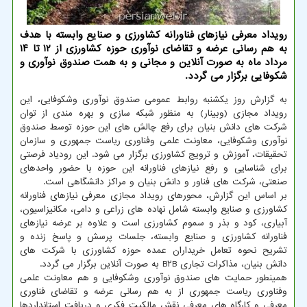
رویداد معرفی نیازهای فناورانه كشاورزی و صنایع وابسته با هدف
به هم رسانی عرضه و تقاضای نوآوری حوزه كشاورزی از ۱۲ تا ۱۴
مرداد ماه به صورت آنلاین و مجانی و به همت صندوق نوآوری و
شكوفایی برگزار می گردد.
به گزارش روز یکشنبه روابط عمومی صندوق نوآوری وشکوفایی، این
رویداد مجازی (وبینار) به منظور شبکه سازی و بهره مندی از توان
شرکت های دانش بنیان برای رفع چالش های این حوزه توسط صندوق
نوآوری وشکوفایی، معاونت علمی وفناوری ریاست جمهوری و سازمان
تحقیقات، آموزش و ترویج کشاورزی برگزار می شود. این رودیاد فرصتی
برای شناسایی و رفع نیازهای فناورانه این حوزه با حضور واحدهای
صنعتی، شرکت های فناور و دانش بنیان و مراکز دانشگاهی است.
بر اساس این گزارش، محورهای رویداد مجازی معرفی نیازهای فناورانه
کشاورزی و صنایع وابسته شامل نهاده های زراعی و دامی، مکانیزاسیون،
آبیاری، کود و بذر و سموم کشاورزی است و علاوه بر عرضه نیازهای
فناورانه کشاورزی و صنایع وابسته، جلسات پرسش و پاسخ زنده و
تشریح نحوه تعامل خریداران عمده حوزه کشاورزی با شرکت های
دانش بنیان، مذاکرات تجاری B۲B به صورت آنلاین برگزار می گردد.
همینطور حمایت های صندوق نوآوری وشکوفایی و هم معاونت علمی
وفناوری ریاست جمهوری از به هم رسانی عرضه و تقاضای فناوری
معرفی و کارگاه های معرفی نقش مالکیت فکری و دریافت استانداردها