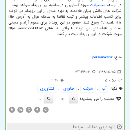
در توسعه
محصولات
حوزه کشاورزی در حاشیه این رویداد خواهد بود.
شرکت های دانش بنیان علاقمند به بهره مندی از این رویداد می توانند
برای کسب اطلاعات بیشتر و ثبت تقاضا به سامانه غزال به آدرس http:
//ghazal.inif.ir رجوع کنند. حضور در این رویداد برای عموم آزاد و مجانی
است و علاقمندان می توانند با رفتن به نشانی https: //evnd.co/Fk۴n۳
جهت شرکت در این رویداد ثبت نام کنند.
منبع:
persianwet.ir
23:44:02
1399/05/05
2140
/ 5
5.0
تگها:
آب
,
شركت
,
فناوری
,
كشاورزی
مطلب را می پسندید؟
(0)
(1)
X
تازه ترین مطالب مرتبط