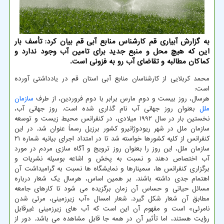
به گزارش آبیاری قم کارشناس منابع آبی قم بیان کرد: تأسف بار
این که هیچ محل و منبع جدید برای تامین آب وجود ندارد و
کماکان مطالبه و تقاضای آب رو به فزونی است.
محمد کربلایی از کارشناسان منابع آبی استان قم در یادداشتی آورده
است:
هرسال، روز بیست و دوم مارس برابر با دوم فروردین، از طرف
سازمان
ملل
بعنوان روز جهانی آب نام گذاری شده است. روز جهانی آب،
نخستین بار در سال ۱۹۹۲ میلادی، در کنفرانس محیط زیست و توسعه
سازمان ملل در شهر ریودوژانیرو کشور برزیل رسماً عنوان شد. در این
کنفرانس از کلیه کشورها خواسته شد تا در امتداد اجرای بیانیه شماره ۲۱
سازمان ملل، این روز را بعنوان روز ترویج و آگاه سازی مردم در مورد
آب اختصاص دهند و نسبت به پخش و اشاعه بوسیله نشریات و
برگزاری کنفرانس ها، سمینارها و نمایشگاه ها نسبت به گرامیداشت آن
اهتمام جدی داشته باشند. بر همین اساس، هرسال یک شعار درباره
مسائل حیاتی و حساس آن زمان برگزیده می شود تا کارهای جامعه
مطابق آن شعار شکل گیرد. شعار امسال «آب زیرزمینی، مرئی شدن
نامرئی» است و مفهوم آن این است که آب های زیرزمینی غیرقابل
رؤیت هستند، اما تأثیر آن در همه جا قابل مشاهده می باشد. دور از