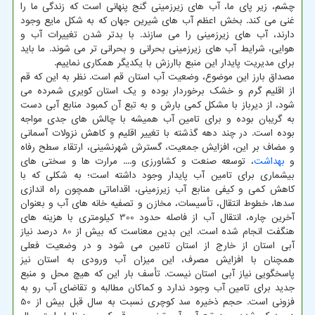
چشم، زیر پای ما، آب های زیرزمینی گنج پنهانی است که زندگی ما را
غنی می کند. بخش اعظم آب های شیرین جهان که به شکل مایع وجود
دارند، آب های زیرزمینی را می سازند. با بدتر شدن تغییرات آب و
هوایی، شرایط آب های زیرزمینی بحرانی و بحرانی تر می شوند. ما باید
برای مدیریت پایدار این منبع باارزش با یکدیگر همکاری نماییم.
مصداق بارز این موضوع، وضعیت آب استان قم است. نظر به این که قم
از اقلیم گرم و خشک برخوردار بوده و یک استان کویری شمرده می
شود، از دیرباز با مشکل کمی بارش و به تبع آن کمبود منابع آبی دست
به گریبان بوده و برای تامین آب همیشه با چالش های جدی مواجه
بوده است. در چند دهه گذشته با تغییر اقلیم و کاهش نزولات آسمانی
و مضاف بر این، افزایش جمعیت، گسترش شهرنشینی، ارتقاء سطح رفاه
و
بهداشت
، توسعه صنعت و کشاورزی و.... مرارت ها و سختی های
بیشماری برای تامین آب پایدار وجود داشته است؛ به شکلی که با
کاهش کمی و کیفی منابع آب زیرزمینی، اقداماتی همچون راه اندازی
سدها، خطوط انتقال، تأسیسات، مخازن و تصفیه خانه های آب و بعنوان
آخرین چاره، انتقال آب از فاصله حدود 300 کیلومتری با هزینه های
هنگفت انجام شده است. این بدین معناست که بیش از 80 درصد نیاز
آبی استان از خارج از استان تامین می شود و در وضعیت فعلی
همچنان با افزایش مصرف، این میزان آب ورودی به استان نیز
پاسخگویی نیاز آبی استان نیست. تأسف بار این که هیچ محل و منبع
جدید برای تامین آب وجود ندارد و کماکان مطالبه و تقاضای آب رو به
فزونی است. حجم ذخیره سد کوچری نسبت به سال قبل بیش از 50