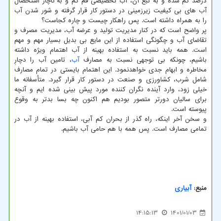
درصد کم شده و به تبع آن، آب تخصیصی قم کم و به ناچار استحصال
آب های بی کیفیت زیرزمینی در دستور کار قرار گرفته و شور شدن آب
را به همراه داشته است. پس راهکار چیست و چاره کجاست؟
پر واضح است که در کنار مدیریت تولید و عرضه آب، مدیریت مصرف و
تقاضای آب و چگونگی استفاده از این مایع بی بدیل بسیار مهم و مهم
است. همه باید نسبت به استفاده بهینه از آب اهتمام ویژه داشته
باشیم، چونکه بی توجهی نسبت به مصارف
آب
، تامین آب را دچارِ
مخاطره و ابهام جدی خواهدنمود. این اهتمام بایستی در تمام مصارف
شامل شرب، کشاورزی و صنعت در دستور کار قرار گیرد. متأسفانه ما
خیلی زود، وارد آینده نگران کننده مورد پیش بینی شده ایم و آنچه
برای سالیان دورتر متصور بودیم هم اکنون چه بسا بدتر به وقوع
پیوسته است.
و سخن آخر اینکه، راه گذر از بحران کم آبی، استفاده بهینه از آب در
تمامی مصارف است. پس همه با هم حامی آب باشیم.
منبع:
آبیاری
14:15:13
1401/01/03