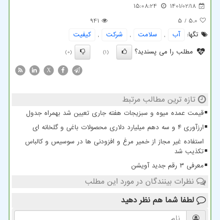
15:08:24
1401/02/18
941
/ 5
5.0
تگها:
آب
,
سلامت
,
شركت
,
كیفیت
مطلب را می پسندید؟
(0)
(1)
X
تازه ترین مطالب مرتبط
قیمت عمده میوه و سبزیجات هفته جاری تعیین شد بهمراه جدول
ارزآوری ۴ و سه دهم میلیارد دلاری محصولات باغی و گلخانه ای
استفاده غیر مجاز از خمیر مرغ و افزودنی ها در سوسیس و کالباس
تکذیب شد
معرفی ۳ رقم جدید آویشن
نظرات بینندگان در مورد این مطلب
لطفا شما هم
نظر دهید