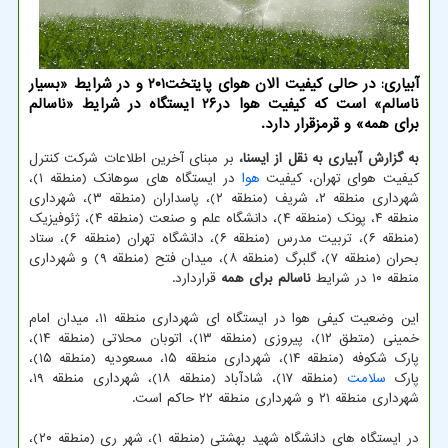
آبیاری: در حالی کیفیت الان هوای پایتخت۲۰۱ و در شرایط «بسیار
ناسالم» است که کیفیت هوا در۲۶ ایستگاه در شرایط «ناسالم
برای همه» و قرمزقرار دارد.
به گزارش آبیاری به نقل از ایسنا،
بر مبنای آخرین اطلاعات شرکت کنترل
کیفیت هوای تهران، کیفیت
هوا
در ایستگاه های سوهانک (منطقه ۱)،
شهرداری منطقه ۲، شریف (منطقه ۲)، پاسداران (منطقه ۳)، شهرداری
منطقه ۴، پونک (منطقه ۴)، دانشگاه علم و صنعت (منطقه ۴)، ژئوفیزیک
(منطقه ۶)، تربیت مدرس (منطقه ۶)، دانشگاه تهران (منطقه ۶)، ستاد
بحران (منطقه ۷)، گلبرگ (منطقه ۸)، میدان فتح (منطقه ۹) و شهرداری
منطقه ۱۰ در شرایط
ناسالم برای همه
قراردارد.
این وضعیت کیفی هوا در ایستگاه ای شهرداری منطقه ۱۱، میدان امام
خمینی (متطق ۱۲)، پیروزی (منطقه ۱۳)، اتوبان محلاتی (منطقه ۱۴)،
پارک شکوفه (منطقه ۱۴)، شهرداری منطقه ۱۵، مسعودیه (منطقه ۱۵)،
پارک
سلامت
(منطقه ۱۷)، شادآباد (منطقه ۱۸)، شهرداری منطقه ۱۹،
شهرداری منطقه ۲۱ و شهرداری منطقه ۲۲ حاکم است.
در ایستگاه های دانشگاه شهید بهشتی (منطقه ۱)، شهر ری (منطقه ۲۰)،