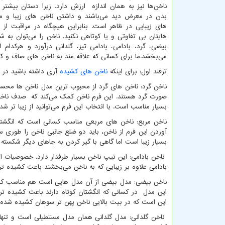
ناخن‌ها نیز به همان اندازه ارزش دارد. زیرا دستان بیشتر 
بدن در معرض دید می‌باشند و داشتن ناخن های زیبا و م
های زیبایی در ظاهر است. بنابراین هیچگاه در مراقبت از 
هایتان بی تفاوتی و یا کوتاهی نکنید. ناخن را می‌توان به 
بیضی، گرد، بادامی، بادامی تیز، گلدانی درآورد و هرکد
می‌بخشد.ما برای کسانی که علاقه مند به ناخن های صاف و کشید
ترفند اول: برای اینکه
ناخن های کشیده
آری داشته باشید در 
ناخن گرد: ناخن های گرد از محبوب ترین مدل ناخن ها محسو
صورت گرد هستند. این فرم ناخن کمک می‌کند که صدف ناخنی ظ
بسیار مناسب است. با انتخاب این فرم می‌توانید از زیبا تر ش
ناخن مربع: ناخن های مربعی مناسب کسانی است که انگشتا
آوردن این فرم از ناخن، باید دو ضلع جانبی ناخن را طوری س
بسیار زیبا است اما گاهی با گیر کردن به جاهای دیگر شکسته 
ناخن بادامی: این تیپ ناخن بسیار طرفدار دارد. خصوصیات ای
بادامی علاوه بر زیبایی که به ناخن می‌بخشند باعث کشیده
ناخن بیضی: مدل بیضی از آن مدل هایی است هم مناسب کسانی
این مدل در کسانی که انگشتان کوتاه دارند باعث کشیده 
این است که در بیت بالایی ناخن پهن تر سوهان کشیده شده
ناخن گلدانی: مدل گلدانی همان مدل مستطیلی است و تنها 