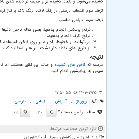
کشیده می‌شود. و باعث کشیده تر و ظریف تر دیده شدن ناخ
ترفند دوم: انتخاب درستی در رنگ لاک، رنگ لاک با تناژ گ
ترفند سوم: طراحی مناسب
فرنچ برعکس انجام بدهید یعنی هاله ناخن دقیقا 
فرنچ نازک انجام بدهید.
می‌توانید از خطوط راه راه بر روی ناخن استفاده
از طرح های نقطه دار پشت سر هم استفاده کنید.
نتیجه
درسته که
ناخن های کشیده
و صاف بی نظیر هستند. اما ناخ
سپس به زیباییشون اقدام کنید.
17:52:55
1401/02/25
تگها:
رپورتاژ
,
آموزش
,
زیبایی
,
طراحی
مطلب را می پسندید؟
(0)
(1)
تازه ترین مطالب مرتبط
آغاز 6 راهبرد ملی کاهش مصرف آب کشاورزی