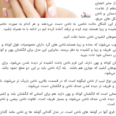
از سایر اعضای
نظم از علامت
دستان و ناخن
شکل های مربع،
ام از این اشکال حالت خاصی به ناخن دست می‌دهند و هر کدام به صورت خاصی
ه و زیبا هستند چند ایده و ترفند آماده کرده ایم در ادامه با ما همراه باشید:
سوهان کشیدن ناخن حتما دقت کنید.
ب می‌شوند که ساده و زیبا هستند.ناخن های گرد دارای خصوصیات طول کوتاه و لب
ریف و زیبا و کشیده یه نظر برسند. بنابراین این مدل برای انگشتان پهن و کوتا
دن دستان خود لذت ببرید.
ن کوتاه و پهن دارند. این فرم ناخن باعث کشیده تر دیده شدن می‌شود. برای
وهان کشید که موازی هم باشند. بله آزاد ناخن باید بر این دو ضلع عمود باشد. 
می‌شود.
ن نوع تیپ از ناخن اینگونه است که در قسمت بالایی، ناخن باریک تر می‌شوند. ن
 تر و ظریف تر دیده شدن صدف ناخن و انگشتان دست می‌شوند
.
 است که انگشتان کوتاه و پهن دارند هم برای کسانی که انگشتان بلند و کشیده
تر دیده شدن صدف ناخن می‌شوند و بسیار ظریف است. تفاوت ناخن بیضی و ناخن
 است.
فرق آنها در گوشه های ناخن است. در مدل گلدانی گوشه ها ی ناخن مانند گلدا