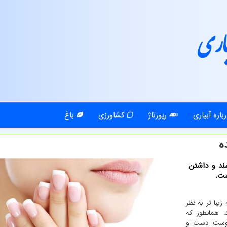
اری
باره آبیاری
رپورتاژ
کشاورزی
باغ
ه
ند و داشتن
ست.
یبا تر به نظر
. همانطور که
پوست دست و