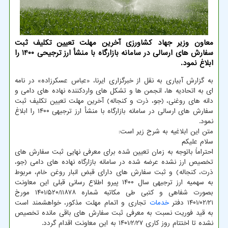
معاون وزیر جهاد کشاورزی آخرین مهلت تعیین تکلیف ثبت
سفارش های ارسالی در سامانه بازارگاه با منشأ ارز ترجیحی 1400 را
ابلاغ نمود.
به گزارش آبیاری به نقل از خبرگزاری ایرنا، «عباس عسکرزاده» در نامه
ای به اتحادیه ها، انجمن ها و تشکل های واردکننده نهاده های دامی و
دانه های روغنی، (جو، ذرت و کنجاله) آخرین مهلت تعیین تکلیف ثبت
سفارش های ارسالی در سامانه بازارگاه با منشأ ارز ترجیهی ۱۴۰۰ را ابلاغ
نمود.
متن این ابلاغیه به شرح زیر است:
سلام علیکم
احتراماً باتوجه به زمان تعیین شده برای معرفی نهایی ثبت سفارش های
تخصیص ارز نشده عرضه شده در سامانه بازارگاه نهاده های دامی (جو،
ذرت، کنجاله) و ثبت سفارش های دارای قبض انبار روغن خام، مربوط
به سهمیه ارز ترجیهی سال ۱۴۰۰ پیرو اطلاع رسانی قبلی این معاونت
بصورت شفاهی و کتبی طی مکاتبه شماره ۱۴۰۱/۵۲۰/۱۱۸۷۸ مورخ
۱۴۰۱/۰۲/۲۱ دفتر
خدمات
تجاری و اتمام مهلت مذکور، خواهشمند است
به قید فوریت نسبت به معرفی ثبت سفارش های باقی مانده تخصیص
نشده تا اختتام روز کاری ۱۴۰۱/۲/۲۷ به این معاونت اقدام گردد.