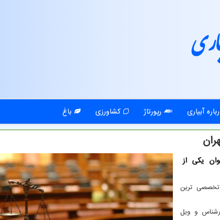
اری
باره آبیاری
رپورتاژ
کشاورزی
باغ
ران
وان یکی از
تخصصی ترین
تهران بزرگ با دارا بودن بیش از 120 کارشناس و ویل