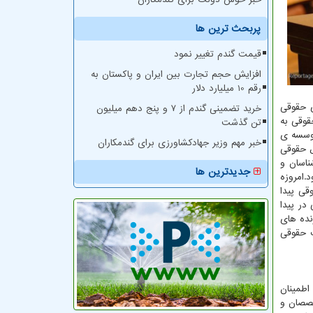
پربحث ترین ها
قیمت گندم تغییر نمود
افزایش حجم تجارت بین ایران و پاکستان به
رقم 10 میلیارد دلار
ی حقوقی
خرید تضمینی گندم از ۷ و پنج دهم میلیون
قوقی به
تن گذشت
وسسه ی
خبر مهم وزیر جهادکشاورزی برای گندمکاران
 حقوقی
اسان و
جدیدترین ها
.امروزه
قی پیدا
در پیدا
نده های
ت حقوقی
اطمینان
خصصان و