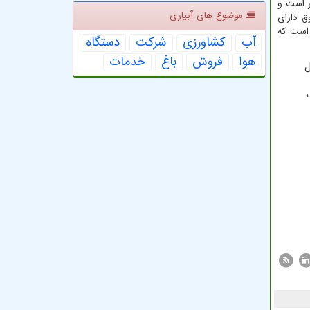
ر است و
موضوع های آبیاری
ق دارای
 است که
آب
كشاورزی
شركت
دستگاه
هوا
فروش
باغ
خدمات
ل