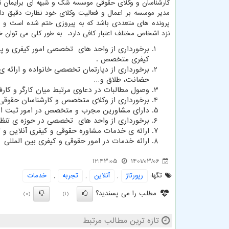
کارشناسان و وکلای حقوقی موسسه شک و شبهه ای برایمان 
مدیر موسسه بر اعمال و فعالیت وکلای خود نظارت دقیق 
پرونده های متعددی باشد که به پیروزی ختم شده است و 
نزد اشخاص مختلف اعتبار کافی دارد. به طور کلی می توان خ
برخورداری از واحد های تخصصی امور کیفری و پی
کیفری متخصص .
برخورداری از دپارتمان تخصصی خانواده و ارائه ی
حضانت، طلاق و
…
وصول مطالبات در دعاوی مرتبط میان کارگر و کارفرم
برخورداری از وکلای متخصص و کارشناسان حقوقی در
دارای مشاورین مجرب و متخصص در امور ثبت اسن
برخورداری از واحد های تخصصی در حوزه ی تنظیم
ارائه ی خدمات مشاوره حقوقی و کیفری آنلاین و 
ارائه خدمات در امور حقوقی و کیفری بین المللی
12:43:05
1401/03/06
تگها:
رپورتاژ
,
آنلاین
,
تجربه
,
خدمات
مطلب را می پسندید؟
(0)
(1)
تازه ترین مطالب مرتبط