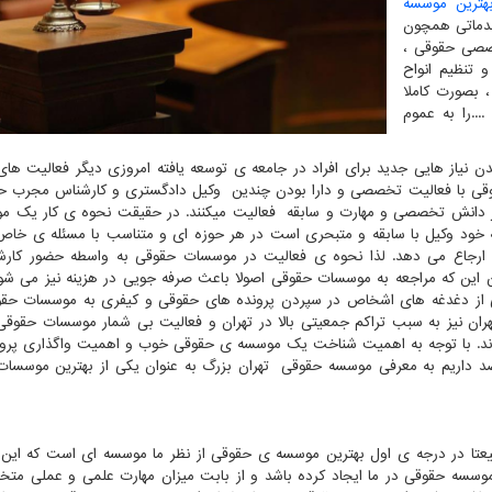
هترین موسسه
دماتی همچون
صصی حقوقی ،
 تنظیم انواح
 بصورت کاملا
..را به عموم
یاز هایی جدید برای افراد در جامعه ی توسعه یافته امروزی دیگر فعالیت ها
وقی با فعالیت تخصصی و دارا بودن چندین وکیل دادگستری و کارشناس مجرب ح
 دانش تخصصی و مهارت و سابقه فعالیت میکنند. در حقیقت نحوه ی کار یک م
ود وکیل با سابقه و متبحری است در هر حوزه ای و متناسب با مسئله ی خاص
ارجاع می دهد. لذا نحوه ی فعالیت در موسسات حقوقی به واسطه حضور کارشن
این که مراجعه به موسسات حقوقی اصولا باعث صرفه جویی در هزینه نیز می شود
 از دغدغه های اشخاص در سپردن پرونده های حقوقی و کیفری به موسسات حقو
ان نیز به سبب تراکم جمعیتی بالا در تهران و فعالیت بی شمار موسسات حقوقی 
ند. با توجه به اهمیت شناخت یک موسسه ی حقوقی خوب و اهمیت واگذاری پرو
صد داریم به معرفی موسسه حقوقی تهران بزرگ به عنوان یکی از بهترین موسسا
عتا در درجه ی اول بهترین موسسه ی حقوقی از نظر ما موسسه ای است که این 
وسسه حقوقی در ما ایجاد کرده باشد و از بابت میزان مهارت علمی و عملی مت