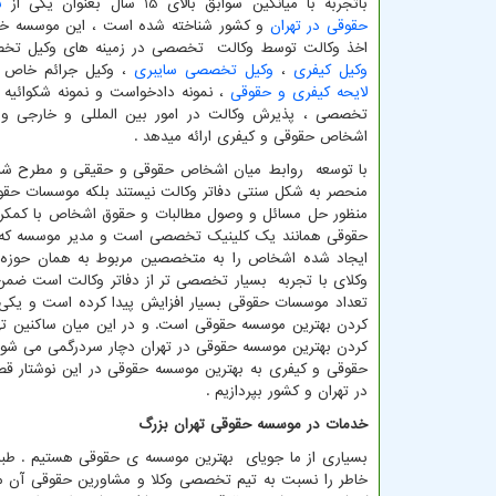
باتجربه با میانگین سوابق بالای 15 سال بعنوان یکی از
ب
حقوقی در تهران
و کشور شناخته شده است ، این موسسه خ
اخذ وکالت توسط وکالت تخصصی در زمینه های وکیل تخ
وکیل کیفری
،
وکیل تخصصی سایبری
، وکیل جرائم خاص و
لایحه کیفری و حقوقی
، نمونه دادخواست و نمونه شکوائیه ،
تخصصی ، پذیرش وکالت در امور بین المللی و خارجی و ..
اشخاص حقوقی و کیفری ارائه میدهد .
با توسعه روابط میان اشخاص حقوقی و حقیقی و مطرح شدن ن
منحصر به شکل سنتی دفاتر وکالت نیستند بلکه موسسات حق
منظور حل مسائل و وصول مطالبات و حقوق اشخاص با کمکر
حقوقی همانند یک کلینیک تخصصی است و مدیر موسسه که خ
ایجاد شده اشخاص را به متخصصین مربوط به همان حوزه 
وکلای با تجربه بسیار تخصصی تر از دفاتر وکالت است ضمن 
تعداد موسسات حقوقی بسیار افزایش پیدا کرده است و یکی
کردن بهترین موسسه حقوقی است. و در این میان ساکنین تهر
کردن بهترین موسسه حقوقی در تهران دچار سردرگمی می شو
حقوقی و کیفری به بهترین موسسه حقوقی در این نوشتار ق
در تهران و کشور بپردازیم .
خدمات در موسسه حقوقی تهران بزرگ
بسیاری از ما جویای بهترین موسسه ی حقوقی هستیم . طبی
خاطر را نسبت به تیم تخصصی وکلا و مشاورین حقوقی آن م