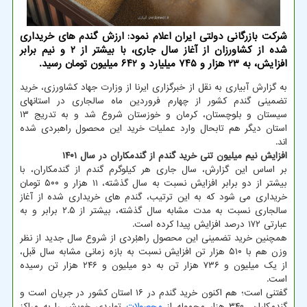
شرکت بازرگانی دولتی ایران اعلام نمود: ارزش گندم های خریداری
شده از کشاورزان از آغاز سال جاری، با بیشتر از ۲ و نیم برابر
افزایش، به ۲۳ هزار و ۷۴۵ میلیارد و ۶۴۲ میلیون تومان رسید.
به گزارش آبیاری به نقل از خبرگزاری ایرنا از وزارت جهاد کشاورزی، خرید
تضمینی گندم کشور از چهارم فروردین ماه سالجاری در استانهای
سیستان و بلوچستان، کرمان و خوزستان شروع شد و به تدریج ۱۳
استان دیگر هم تابحال وارد عملیات خرید این محصول راهبردی شده
اند.
افزایش نیم میلیون تنی خرید گندم از گندمکاران در سال ۱۴۰۱
بر اساس این گزارش، سال جاری هر کیلوگرم گندم از گندمکاران، با
بیشتر از دو برابر افزایش نسبت به سال گذشته، ۱۱ هزار و ۵۰۰ تومان
خریداری می شود که به این ترتیب، گندم های خریداری شده از آغاز
سالجاری نسبت به مدت مشابه سال گذشته، بیشتر از ۲.۵ برابر و به
عبارتی ۱۷۲ درصد افزایش پیدا کرده است.
همچنین خرید تضمینی این محصول راهبُردی از شروع سال جدید از نظر
وزن هم با ۵۱۰ هزار تن افزایش نسبت به بازه زمانی مشابه سال قبل،
از یک میلیون و ۷۳۶ هزار تن به دو میلیون و ۲۴۶ هزار تن رسیده
است.
گفتنی است؛ هم اکنون خرید گندم در ۱۶ استان کشور در جریان است و
گندمکاران، ۳۴۰ هزار محموله از
محصولات
تولیدی خویش را به مراکز