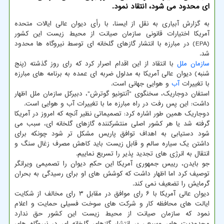
ای محدود می شود، انتقاد نمود.
به گزارش آبیاری به نقل از ایسنا، با رأی دیوان عالی ایالات متحده
آمریکا اختیارات قانونی سازمان صیانت از محیط زیست این کشور
(EPA) در مبارزه با انتشار گازهای گلخانه ای توسط نیروگاه ها محدود
شد.
سازمان ملل
با انتقاد از این اقدام اصرار کرد که رای روز گذشته (پنج
شنبه) دیوان عالی آمریکا به مدلول ضربه ای عمده به برنامه های مبارزه
با تغییرات
آب
و هوایی جهانی است.
استفان دوجاریک، سخنگوی "آنتونیو گوترش"، دبیرکل سازمان ملل اظهار
داشت: این پس رفت در راه مبارزه ما با تغییرات آب و هوایی است.
دوجاریک همین طور اشاره کرد: تصمیماتی نظیر آنچه که امروز در آمریکا
گرفته شد یا هر کشور اصلی منتشرکننده گازهای گلخانه ای، سبب می
شود دستیابی به اهداف توافق پاریس مشکل تر شود چونکه برای
داشتن یک سیاره سالم و قابل زیست باید کاهش مصرف زغال سنگ و
انتقال به انرژی های تجدید پذیر را تسریع نماییم.
جو بایدن، رییس جمهوری آمریکا این حکمِ دیوان را تصمیمی ویرانگر
توصیف کرد اما اظهار داشت که کوشش های او برای رسیدگی به بحران
گرمایش را تضعیف نمی کند.
دیوان عالی آمریکا با ۶ رای موافق در مقابل ۳ رای مخالف از شکایت
ایالت های محافظه کار و شرکت های سوخت فسیلی حمایت و اعلام
نمود که سازمان صیانت از محیط زیست این کشور حق ندارد
محدودیت های وسیعی بر انتشار گازهای گلخانه ای در نیروگاه های