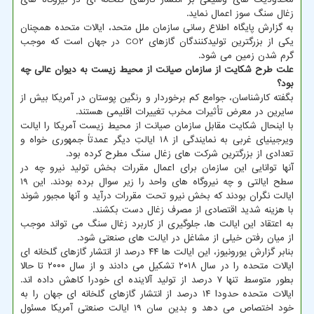
زغال سنگ سوز اعمال نماید.
به گزارش پایگاه اطلاع رسانی سازمان ملل متحد، ایالات متحده همچنان
یکی از بزرگترین تولیدکنندگان گازهای CO۲ در جهان است که موجب
گرم شدن زمین می شود.
علت طرح شکایت از سازمان صیانت از محیط زیست به دیوان عالی چه
بود؟
بگفته کارشناسان، جوامع کم برخوردار و رنگین پوستان در آمریکا بیش از
سایرین در معرض تأثیرات مخرب تغییرات اقلیمی هستند.
با اینحال شکایت مقابل سازمان صیانت از محیط زیست آمریکا را ایالت
ویرجینیای غربی به نمایندگی از ۱۸ ایالتِ دیگر عمدتاً جمهوری خواه و
تعدادی از بزرگترین شرکت های زغال سنگ مطرح کرده بود.
آنها توانایی این سازمان برای اعمال مقررات بخش تولید نیرو چه در
سطح ایالتی و چه نیروگاه های واحد را زیر سوال برده بودند. این ۱۹
ایالت نگران بودند که بخش نیرو تحت مقررات درآید و آنها مجبور شوند
با هزینه شدید اقتصادی از مصرف زغال دست بکشند.
به اعتقاد این ایالت ها، جلوگیری از کاربرد زغال سنگ می تواند موجب
از میان رفتن خیلی از مشاغل در ایالت های صنعتی شود.
بنابر گزارش یورونیوز، این ایالت ها ۴۴ درصد از انتشار گازهای گلخانه ای
ایالات متحده را در سال ۲۰۱۸ تشکیل می دادند و از سال ۲۰۰۰ تا حالا
بطور متوسط تنها ۷ درصد از تولید آلاینده ای خودرا کاهش داده اند.
ایالات متحده حدودا ۱۴ درصد از انتشار گازهای گلخانه ای جهان را به
خود اختصاص می دهد و بدین سان ۱۹ ایالت صنعتی آمریکا مسئول