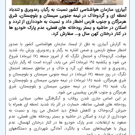
آبیاری: سازمان هواشناسی کشور نسبت به رگبار، رعدوبرق و تندباد
لحظه ای و گردوخاک در نیمه جنوبی سیستان و بلوچستان، شرق
هرمزگان و جنوب فارس اخطار داد و نسبت به خودداری از تردد و
اسکان در حاشیه و بستر رودخانه های فصلی، عدم پارک خودرو ها
در کنار درختان کهن سال و... سفارش کرد.
به گزارش آبیاری به نقل از ایسنا، سازمان هواشناسی کشور با صدور
اخطار سطح نارنجی و ضمن اشاره به رگبار و رعدوبرق، وزش باد شدید
موقت، گردوخاک و احتمال تگرگ که از امروز جمعه (۱۷ تیرماه) شروع
می شود و یکشنبه (۱۹ تیرماه) آخر می یابد، آورده است که رگبار باران،
رعدوبرق و تند باد لحظه ای، گرد و خاک و در مناطق مستعد احتمال
تگرگ در روز جمعه (۱۷ تیرماه) در نیمه جنوبی سیستان و بلوچستان و
شرق هرمزگان، شنبه (۱۸ تیرماه) در نیمه جنوبی سیستان و بلوچستان و
یک شنبه (۱۹ تیرماه) در نیمه جنوبی سیستان و بلوچستان، شرق
هرمزگان و جنوب فارس پیشبینی می شود.
بر این اساس جاری شدن رواناب و آبگرفتگی معابر، سیلابی شدن
رودخانه های فصلی، صاعقه، خسارت در اثر باد شدید لحظه ای همراه با
خیزش گردوخاک و کاهش شعاع دید احتمال می رود و نسبت به
خودداری از تردد و اسکان در حاشیه و بستر رودخانه های فصلی، عدم
صعود به ارتفاعات، عدم پارک خودرو ها در کنار درختان کهنسال، عدم
پرواز با هواپیماهای سبک و بالگرد، آمادگی شهرداری و دستگاههای
امدادی سفارش می شود.