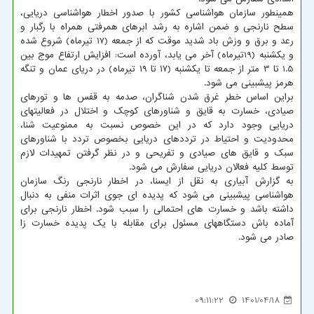
همینطور سازمان هواشناسی کشور با صدور اخطار هواشناسی دریایی،
سطح نارنجی و ضمن اشاره به رشد ابرهای همرفتی همراه با رگبار و
رعد و برق و وزش باد شدید موقت که از جمعه (17 تیرماه) شروع شده
و یکشنبه (19تیرماه) آخر می یابد، آورده است: افزایش ارتفاع موج بین
1.5 تا 3 متر از جمعه تا یکشنبه (۱۷ تا ۱۹ تیرماه) در دریای عمان و تنگه
هرمز پیشبینی می شود.
براین اساس خطر غرق شدن شناگران، صدمه به قفس ها و تورهای
صیادی، خسارت به قایق و شناورهای کوچک و اختلال در فعالیتهای
دریایی وجود دارد که در این خصوص نسبت به ممنوعیت شنا،
محدودیت و احتیاط در ترددهای دریایی بخصوص تردد با شناورهای
سبک و قایق های صیادی و تفریحی و در نظر گرفتن تمهیدات لازم
توسط کلیه فعالان دریایی سفارش می شود.
به گزارش آبیاری به نقل از ایسنا، در اخطار نارنجی رنگ سازمان
هواشناسی پیشبینی می شود که پدیده ای جوی اثرات منفی به دنبال
داشته باشد و خسارت های احتمالی را سبب شود. اخطار نارنجی برای
آماده باش دستگاههای مسئول برای مقابله با یک پدیده خسارت زا
صادر می شود.
09:11:22
1401/04/18