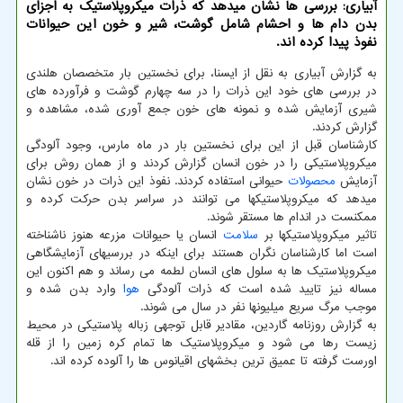
آبیاری: بررسی ها نشان میدهد که ذرات میکروپلاستیک به اجزای
بدن دام ها و احشام شامل گوشت، شیر و خون این حیوانات
نفوذ پیدا کرده اند.
به گزارش آبیاری به نقل از ایسنا، برای نخستین بار متخصصان هلندی
در بررسی های خود این ذرات را در سه چهارم گوشت و فرآورده های
شیری آزمایش شده و نمونه های خون جمع آوری شده، مشاهده و
گزارش کردند.
کارشناسان قبل از این برای نخستین بار در ماه مارس، وجود آلودگی
میکروپلاستیکی را در خون انسان گزارش کردند و از همان روش برای
آزمایش
محصولات
حیوانی استفاده کردند. نفوذ این ذرات در خون نشان
میدهد که میکروپلاستیکها می توانند در سراسر بدن حرکت کرده و
ممکنست در اندام ها مستقر شوند.
تاثیر میکروپلاستیکها بر
سلامت
انسان یا حیوانات مزرعه هنوز ناشناخته
است اما کارشناسان نگران هستند برای اینکه در بررسیهای آزمایشگاهی
میکروپلاستیک ها به سلول های انسان لطمه می رساند و هم اکنون این
مساله نیز تایید شده است که ذرات آلودگی
هوا
وارد بدن شده و
موجب مرگ سریع میلیونها نفر در سال می شوند.
به گزارش روزنامه گاردین، مقادیر قابل توجهی زباله پلاستیکی در محیط
زیست رها می شود و میکروپلاستیک ها تمام کره زمین را از قله
اورست گرفته تا عمیق ترین بخشهای اقیانوس ها را آلوده کرده اند.